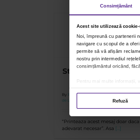
Consimțământ
Acest site utilizează cookie-
Noi, împreună cu partenerii n
ce noi clienti
navigare cu scopul de a oferi 
iunea Dacris
permite să vă afișăm reclame 
nostru prin intermediul rețele
consimțământul oricând, făcân
Strategia „verde” a
clienti
Pentru mai multe informații, v
By
Rucxandra Popa
|
27 octombrie
|
Cat
de Lucru
,
Viziunea Dacris
|
Tags:
ecologie
Refuză
“Printeaza acest mesaj doar daca
adevarat necesar”. Asa
[...]