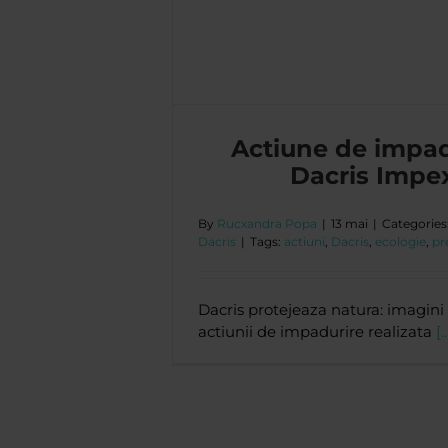
e Dacris Impex
cris
Actiune de impad
Dacris Impe
By
Rucxandra Popa
|
13 mai
|
Categories
Dacris
|
Tags:
actiuni
,
Dacris
,
ecologie
,
pr
Dacris protejeaza natura: imagini
actiunii de impadurire realizata
[..