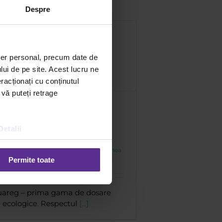
Despre
ter personal, precum date de
lui de pe site. Acest lucru ne
racționați cu conținutul
 vă puteți retrage
re suspendabile
ecologice
Detalii
opa
|
8 octombrie
|
Categories:
Viziunea
osare
,
ecologie
Permite toate
uareg – prima gama de dosare
 ecologice. Respectul
[...]