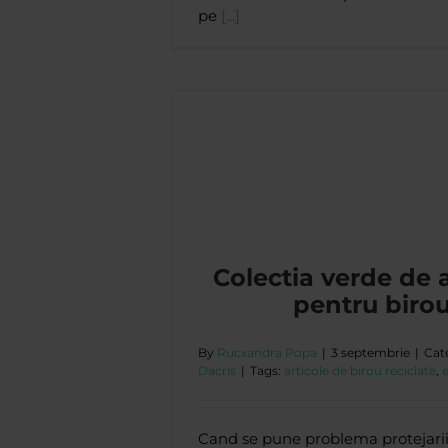
pe
[...]
ole pentru birou
cris
Colectia verde de a
pentru biro
By
Rucxandra Popa
|
3 septembrie
|
Cat
Dacris
|
Tags:
articole de birou reciclate
,
Cand se pune problema protejarii