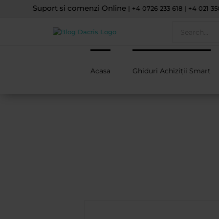
Skip
Suport si comenzi Online
| +4 0726 233 618 | +4 021 35
to
Search
content
for:
Acasa
Ghiduri Achiziții Smart