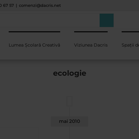
0 67 57
|
comenzi@dacris.net
Lumea Școlară Creativă
Viziunea Dacris
Spații d
ecologie
mai 2010