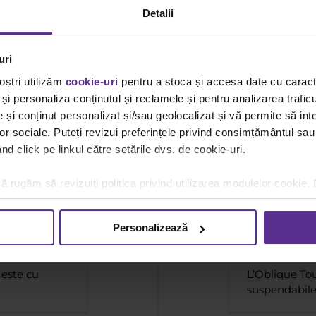
Detalii
2008
uri
oștri utilizăm
cookie-uri
pentru a stoca și accesa date cu carac
Dosare suspendabile ecologice
și personaliza conținutul și reclamele și pentru analizarea traficu
Viziunea Dacris
și conținut personalizat și/sau geolocalizat și vă permite să inte
lor sociale. Puteți revizui preferințele privind consimțământul sau
d click pe linkul către setările dvs. de cookie-uri.
duce noi
Dosa
ă rugăm să revizuiți politica privind utilizarea modulelor cookie.
egories:
Spații
By
Rucxandra P
Dacris
|
Tags:
d
Personalizează
 este cu
L’Oblique To
suspendabile