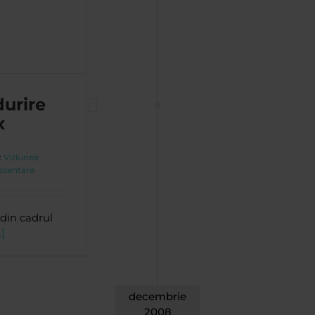
urire
x
:
Viziunea
ezentare
 din cadrul
.]
decembrie
2008