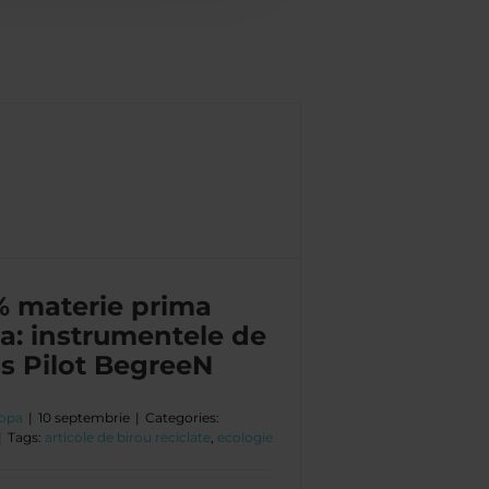
 materie prima
ta: instrumentele de
is Pilot BegreeN
opa
|
10 septembrie
|
Categories:
|
Tags:
articole de birou reciclate
,
ecologie