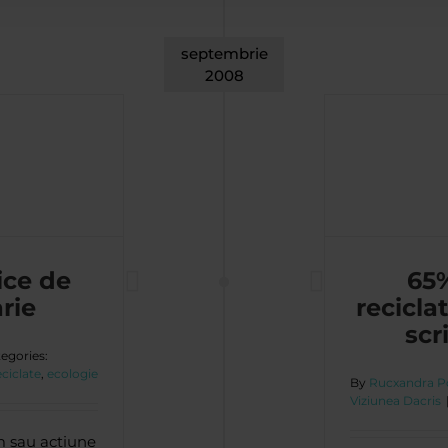
septembrie
2008
terie prima reciclata: instrumentele de scris
Pilot BegreeN
Viziunea Dacris
ice de
65%
rie
recicla
scr
egories:
eciclate
,
ecologie
By
Rucxandra P
Viziunea Dacris
am sau actiune