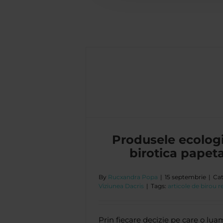
65% ma
irotica papetarie
cris
Produsele ecolog
birotica papeta
By
Rucxandra Popa
|
15 septembrie
|
Cat
Viziunea Dacris
|
Tags:
articole de birou r
Prin fiecare decizie pe care o lu