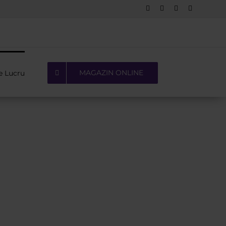
Facebook
LinkedIn
YouTube
Pinterest
MAGAZIN ONLINE
e Lucru