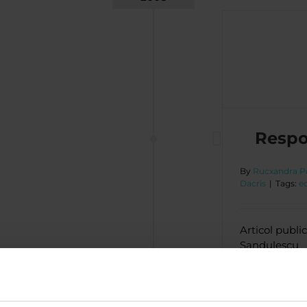
Responsabilitatea verde
Viziunea Dacris
Respo
By
Rucxandra P
Dacris
|
Tags:
e
Articol publi
Sandulescu
octombrie