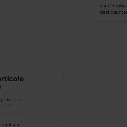
V-ati intreba
plastic sunt
rticole
u
egories:
Viziunea
ecologie
 mediului,