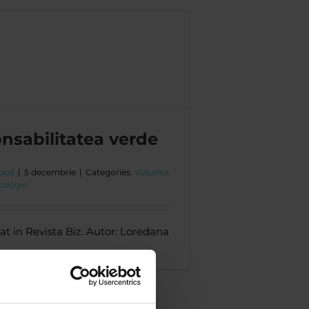
nsabilitatea verde
opa
|
5 decembrie
|
Categories:
Viziunea
cologie
cat in Revista Biz. Autor: Loredana