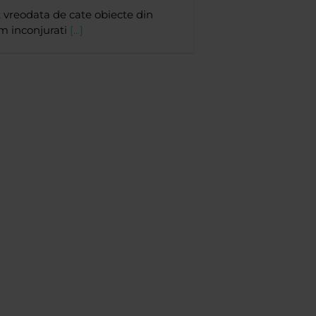
t vreodata de cate obiecte din
em inconjurati
[...]