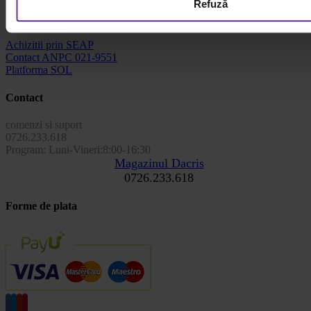
Refuză
Info utile
Achizitii prin SEAP
Contact ANPC 021-9551
Platforma SOL
Contact
comenzi si suport
0726.233.618
Program: Luni-Vineri:8:00-16:30
Magazinul Dacris
0726.233.618
Forme de plata