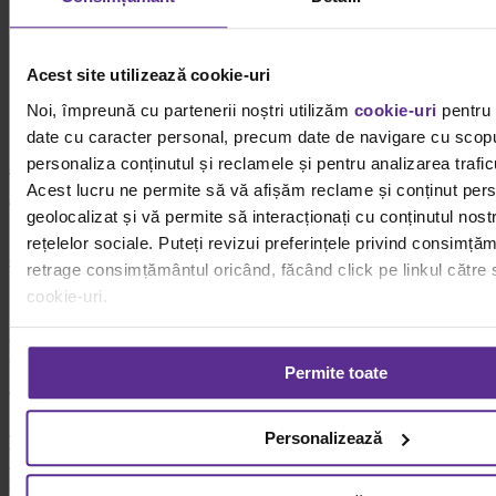
Rechizite pentru centrele de copii la inceput de an scolar
Gallery
Rechizite pentru centrele de copii la inceput de an scolar
Acest site utilizează cookie-uri
Noi, împreună cu partenerii noștri utilizăm
cookie-uri
pentru 
Viziunea Dacris
date cu caracter personal, precum date de navigare cu scopul
Rechizite pentru centrele de copii la
personaliza conținutul și reclamele și pentru analizarea traficu
inceput de an scolar
Acest lucru ne permite să vă afișăm reclame și conținut pers
geolocalizat și vă permite să interacționați cu conținutul nost
By
Rucxandra Popa
|
27 octombrie
|
Categories:
Viziunea Dacris
|
Tags:
rețelelor sociale. Puteți revizui preferințele privind consimță
actiuni
,
rechizite
|
retrage consimțământul oricând, făcând click pe linkul către s
cookie-uri.
Intr-o lume in care timpul nu ne ajunge niciodata ar
[...]
Read More
Pentru mai multe informații, vă rugăm să revizuiți politica priv
0
Permite toate
modulelor cookie.
Detalii
Termeni si conditii
Personalizează
Termeni si conditii
Politica de retur
Cum cumpar?