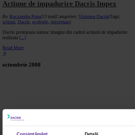
Actiune de impadurire Dacris Impex
By
Rucxandra Popa
|
13 mai
|
Categories:
Viziunea Dacris
|
Tags:
actiuni
,
Dacris
,
ecologie
,
prezentare
|
Dacris protejeaza natura: imagini din cadrul actiunii de impadurire
realizata
[...]
Read More
0
octombrie 2008
Consimțământ
Detalii