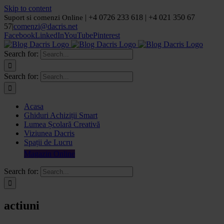
Skip to content
| +4 0726 233 618 | +4 021 350 67
Suport si comenzi Online
57
|
comenzi@dacris.net
Facebook
LinkedIn
YouTube
Pinterest
Search for:
Search for:
Acasa
Ghiduri Achiziții Smart
Lumea Școlară Creativă
Viziunea Dacris
Spații de Lucru
Magazin Online
Search for:
actiuni