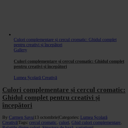
Culori complementare și cercul cromatic: Ghidul complet
pentru creativi și începători
Gallery
Culori complementare și cercul cromatic: Ghidul complet
pentru creativi și începători
Lumea Școlară Creativă
Culori complementare și cercul cromatic:
Ghidul complet pentru creativi și
începători
By
Carmen Savu
|
13 octombrie
|
Categories:
Lumea Școlară
Creativă
|
Tags:
cercul cromatic
,
culori
,
Ghid culori complementare
,
Relațiile dintre culori
,
Structura de bază
,
variațiuni
|