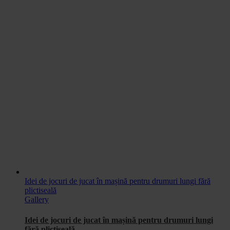
Idei de jocuri de jucat în mașină pentru drumuri lungi fără
plictiseală
Gallery
Idei de jocuri de jucat în mașină pentru drumuri lungi
fără plictiseală