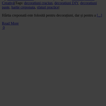
Creativă
|
Tags:
decoratiuni craciun
,
decoratiuni DIY
,
decoratiuni
paste
,
hartie creponata
,
sfaturi practice
|
Hârtia creponată este folosită pentru decorațiuni, dar și pentru a
[...]
Read More
0