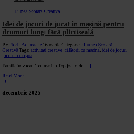
Lumea Școlară Creativă
Idei de jocuri de jucat în mașină pentru
drumuri lungi fără plictiseală
By
Florin Adamache
|
16 martie
|
Categories:
Lumea Școlară
Creativă
|
Tags:
activitati creative
,
călătorii cu mașina
,
idei de jocuri
,
jocuri în mașină
|
Familie în vacanță cu mașina Top jocuri de
[...]
Read More
0
decembrie 2025