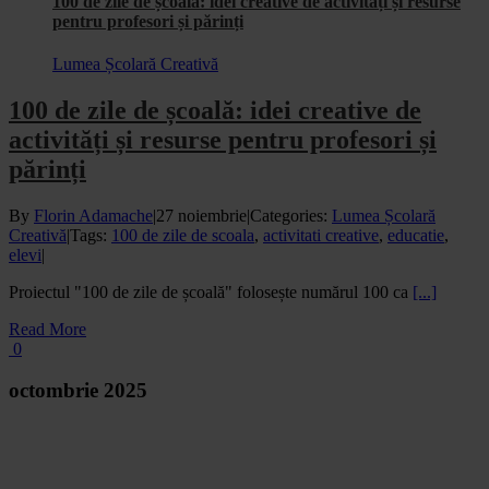
100 de zile de școală: idei creative de activități și resurse
pentru profesori și părinți
Lumea Școlară Creativă
100 de zile de școală: idei creative de
activități și resurse pentru profesori și
părinți
By
Florin Adamache
|
27 noiembrie
|
Categories:
Lumea Școlară
Creativă
|
Tags:
100 de zile de scoala
,
activitati creative
,
educatie
,
elevi
|
Proiectul "100 de zile de școală" folosește numărul 100 ca
[...]
Read More
0
octombrie 2025