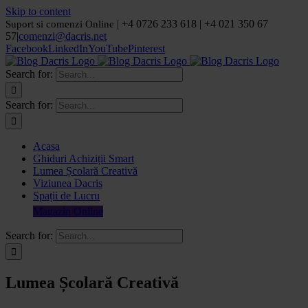
Skip to content
| +4 0726 233 618 | +4 021 350 67
Suport si comenzi Online
57
|
comenzi@dacris.net
Facebook
LinkedIn
YouTube
Pinterest
Search for:
Search for:
Acasa
Ghiduri Achiziții Smart
Lumea Școlară Creativă
Viziunea Dacris
Spații de Lucru
Magazin Online
Search for:
Lumea Școlară Creativă