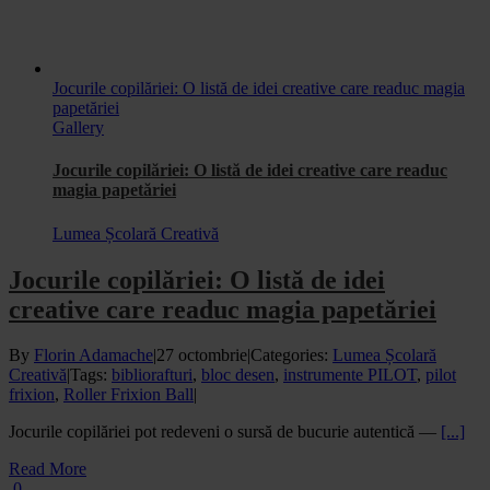
Jocurile copilăriei: O listă de idei creative care readuc magia
papetăriei
Gallery
Jocurile copilăriei: O listă de idei creative care readuc
magia papetăriei
Lumea Școlară Creativă
Jocurile copilăriei: O listă de idei
creative care readuc magia papetăriei
By
Florin Adamache
|
27 octombrie
|
Categories:
Lumea Școlară
Creativă
|
Tags:
bibliorafturi
,
bloc desen
,
instrumente PILOT
,
pilot
frixion
,
Roller Frixion Ball
|
Jocurile copilăriei pot redeveni o sursă de bucurie autentică —
[...]
Read More
0