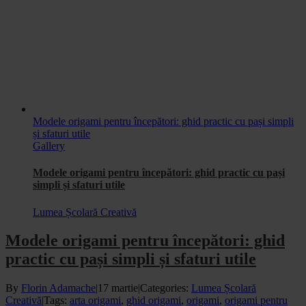
Modele origami pentru începători: ghid practic cu pași simpli
și sfaturi utile
Gallery
Modele origami pentru începători: ghid practic cu pași
simpli și sfaturi utile
Lumea Școlară Creativă
Modele origami pentru începători: ghid
practic cu pași simpli și sfaturi utile
By
Florin Adamache
|
17 martie
|
Categories:
Lumea Școlară
Creativă
|
Tags:
arta origami
,
ghid origami
,
origami
,
origami pentru