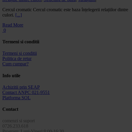
Cercul cromatic Cercul cromatic este baza înțelegerii relațiilor dintre
culori.
[...]
Read More
0
Termeni si conditii
Termeni si conditii
Politica de retur
Cum cumpar?
Info utile
Achizitii prin SEAP
Contact ANPC 021-9551
Platforma SOL
Contact
comenzi si suport
0726.233.618
Program: Luni-Vineri:8:00-16:30