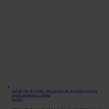
100 de zile de școală: idei creative de activități și resurse
pentru profesori și părinți
Gallery