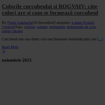
Culorile curcubeului si ROGVAIV: câte
culori are și cum se formează curcubeul
By
Florin Adamache
|
10 decembrie
|
Categories:
Lumea Școlară
Creativă
|
Tags:
coloriaj
,
culoare
,
instrument
,
instrumente de scris
,
paleta culoare
|
Curcubeul este una dintre cele mai frumoase modalități prin care
[...]
Read More
0
noiembrie 2025