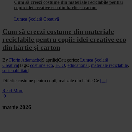
Cum să creezi costume din materiale reciclabile pentru
copii: idei creative eco din hârtie și carton
Lumea Școlară Creativă
Cum să creezi costume din materiale
reciclabile pentru copii: idei creative eco
din hârtie și carton
By
Florin Adamache
|
9 aprilie
|
Categories:
Lumea Școlară
Creativă
|
Tags:
costume eco
,
ECO
,
educational
,
materiale reciclabile
,
sustenabilitate
|
Diferite costume pentru copii, realizate din hârtie Ce
[...]
Read More
0
martie 2026