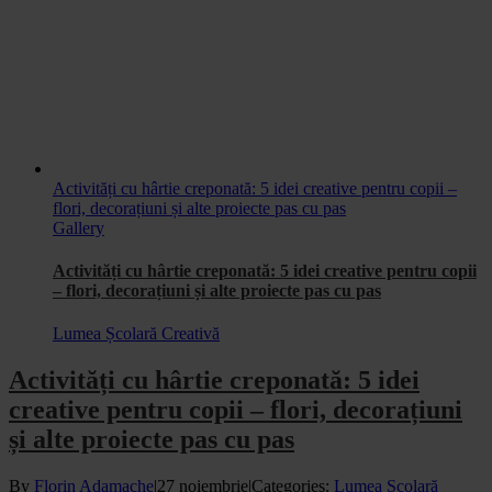
Activități cu hârtie creponată: 5 idei creative pentru copii –
flori, decorațiuni și alte proiecte pas cu pas
Gallery
Activități cu hârtie creponată: 5 idei creative pentru copii
– flori, decorațiuni și alte proiecte pas cu pas
Lumea Școlară Creativă
Activități cu hârtie creponată: 5 idei
creative pentru copii – flori, decorațiuni
și alte proiecte pas cu pas
By
Florin Adamache
|
27 noiembrie
|
Categories:
Lumea Școlară