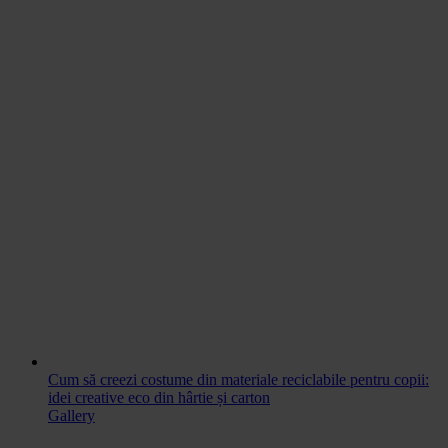
Cum să creezi costume din materiale reciclabile pentru copii:
idei creative eco din hârtie și carton
Gallery