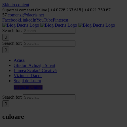
Skip to content
| +4 0726 233 618 | +4 021 350 67
Suport si comenzi Online
57
|
comenzi@dacris.net
Facebook
LinkedIn
YouTube
Pinterest
Search for:
Search for:
Acasa
Ghiduri Achiziții Smart
Lumea Școlară Creativă
Viziunea Dacris
Spații de Lucru
Magazin Online
Search for:
culoare