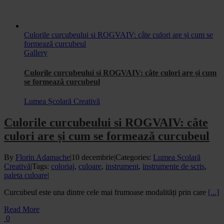
Culorile curcubeului si ROGVAIV: câte culori are și cum se
formează curcubeul
Gallery
Culorile curcubeului si ROGVAIV: câte culori are și cum
se formează curcubeul
Lumea Școlară Creativă
Culorile curcubeului si ROGVAIV: câte
culori are și cum se formează curcubeul
By
Florin Adamache
|
10 decembrie
|
Categories:
Lumea Școlară
Creativă
|
Tags:
coloriaj
,
culoare
,
instrument
,
instrumente de scris
,
paleta culoare
|
Curcubeul este una dintre cele mai frumoase modalități prin care
[...]
Read More
0