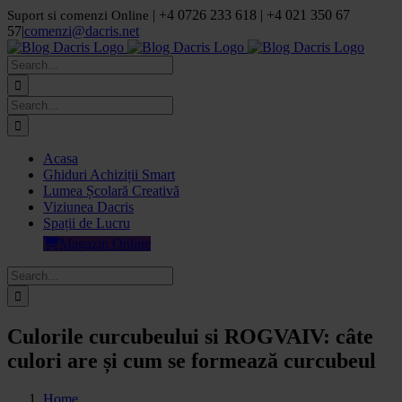
Skip
| +4 0726 233 618 | +4 021 350 67
Suport si comenzi Online
to
57
|
comenzi@dacris.net
content
Facebook
LinkedIn
YouTube
Pinterest
Search
for:
Search
for:
Acasa
Ghiduri Achiziții Smart
Lumea Școlară Creativă
Viziunea Dacris
Spații de Lucru
Magazin Online
Search
for:
Culorile curcubeului si ROGVAIV: câte
culori are și cum se formează curcubeul
Home