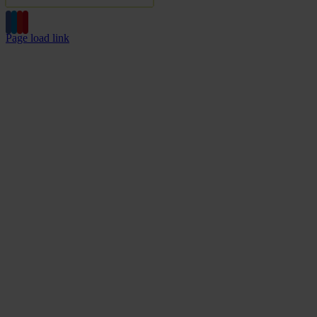
Page load link
Go
to
Top