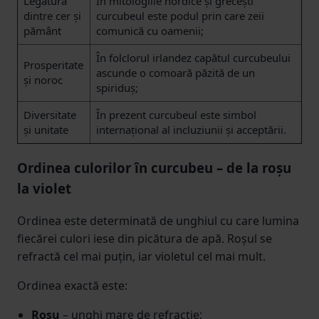
Legătura
În mitologiile nordice și grecești
dintre cer și
curcubeul este podul prin care zeii
pământ
comunică cu oamenii;
În folclorul irlandez capătul curcubeului
Prosperitate
ascunde o comoară păzită de un
și noroc
spiriduș;
Diversitate
În prezent curcubeul este simbol
și unitate
internațional al incluziunii și acceptării.
Ordinea culorilor în curcubeu – de la roșu
la violet
Ordinea este determinată de unghiul cu care lumina
fiecărei culori iese din picătura de apă. Roșul se
refractă cel mai puțin, iar violetul cel mai mult.
Ordinea exactă este:
Roșu
– unghi mare de refracție;