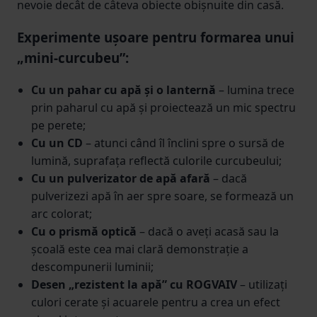
nevoie decât de câteva obiecte obișnuite din casă.
Experimente ușoare pentru formarea unui
„mini-curcubeu”:
Cu un pahar cu apă și o lanternă
– lumina trece
prin paharul cu apă și proiectează un mic spectru
pe perete;
Cu un CD
– atunci când îl înclini spre o sursă de
lumină, suprafața reflectă culorile curcubeului;
Cu un pulverizator de apă afară
– dacă
pulverizezi apă în aer spre soare, se formează un
arc colorat;
Cu o prismă optică
– dacă o aveți acasă sau la
școală este cea mai clară demonstrație a
descompunerii luminii;
Desen „rezistent la apă” cu ROGVAIV
– utilizați
culori cerate și acuarele pentru a crea un efect