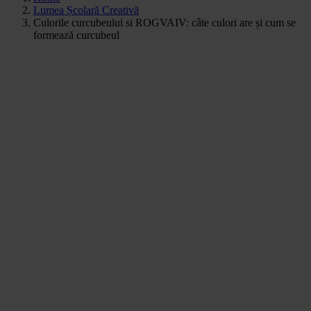
Lumea Școlară Creativă
Culorile curcubeului si ROGVAIV: câte culori are și cum se
formează curcubeul