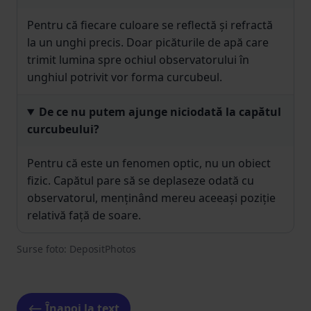
Pentru că fiecare culoare se reflectă și refractă
la un unghi precis. Doar picăturile de apă care
trimit lumina spre ochiul observatorului în
unghiul potrivit vor forma curcubeul.
De ce nu putem ajunge niciodată la capătul
curcubeului?
Pentru că este un fenomen optic, nu un obiect
fizic. Capătul pare să se deplaseze odată cu
observatorul, menținând mereu aceeași poziție
relativă față de soare.
Surse foto: DepositPhotos
⟵ Înapoi la text