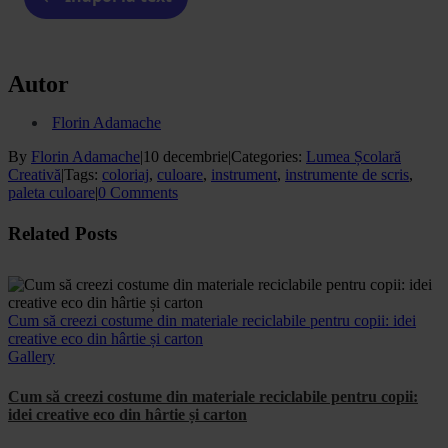
Autor
Florin Adamache
By
Florin Adamache
|
10 decembrie
|
Categories:
Lumea Școlară
Creativă
|
Tags:
coloriaj
,
culoare
,
instrument
,
instrumente de scris
,
paleta culoare
|
0 Comments
Facebook
X
WhatsApp
Email
Related Posts
Cum să creezi costume din materiale reciclabile pentru copii: idei
creative eco din hârtie și carton
Gallery
Cum să creezi costume din materiale reciclabile pentru copii:
idei creative eco din hârtie și carton