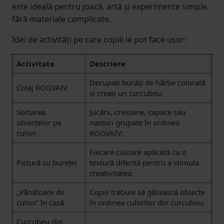
este ideală pentru joacă, artă și experimente simple,
fără materiale complicate.
Idei de activități pe care copiii le pot face ușor:
Activitate
Descriere
Decupați bucăți de hârtie colorată
Colaj ROGVAIV
și creați un curcubeu;
Sortarea
Jucării, creioane, capace sau
obiectelor pe
nasturi grupate în ordinea
culori
ROGVAIV;
Fiecare culoare aplicată cu o
Pictură cu bureței
textură diferită pentru a stimula
creativitatea;
„Vânătoare de
Copiii trebuie să găsească obiecte
culori” în casă
în ordinea culorilor din curcubeu;
Curcubeu din