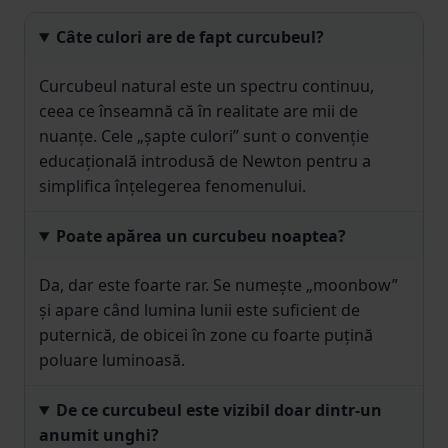
Câte culori are de fapt curcubeul?
Curcubeul natural este un spectru continuu,
ceea ce înseamnă că în realitate are mii de
nuanțe. Cele „șapte culori” sunt o convenție
educațională introdusă de Newton pentru a
simplifica înțelegerea fenomenului.
Poate apărea un curcubeu noaptea?
Da, dar este foarte rar. Se numește „moonbow”
și apare când lumina lunii este suficient de
puternică, de obicei în zone cu foarte puțină
poluare luminoasă.
De ce curcubeul este vizibil doar dintr-un
anumit unghi?