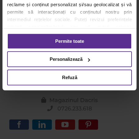
reclame și conținut personalizat și/sau geolocalizat și vă
By
Carmen Savu
|
13 octombrie
|
Categories:
permite să interacționați cu conținutul nostru prin
Lumea Școlară Creativă
|
Tags:
cercul cromatic
,
intermediul rețelelor sociale. Puteți revizui preferințele
culori
,
Ghid culori complementare
,
Relațiile
dintre culori
,
Structura de bază
,
variațiuni
privind consimțământul sau vă puteți retrage
consimțământul oricând, făcând click pe linkul către
Permite toate
setările dvs. de cookie-uri.
Cercul cromatic Cercul cromatic este baza
înțelegerii relațiilor dintre culori.
[...]
Pentru mai multe informații, vă rugăm să revizuiți politica
Personalizează
privind utilizarea modulelor cookie.
Detalii
Refuză
Magazinul Dacris
0726.233.618