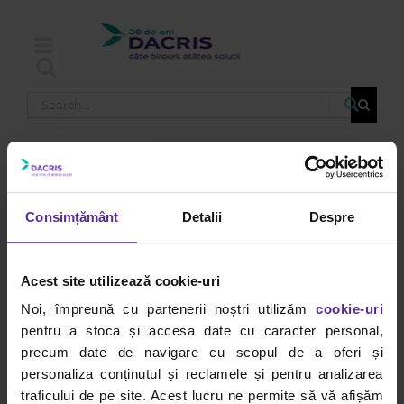
Skip
to
content
Search
for:
cercul cromatic
Consimțământ
Detalii
Despre
octombrie
2025
Acest site utilizează cookie-uri
Culori complementare și
Noi, împreună cu partenerii noștri utilizăm
cookie-uri
cercul cromatic: Ghidul
pentru a stoca și accesa date cu caracter personal,
precum date de navigare cu scopul de a oferi și
complet pentru creativi
personaliza conținutul și reclamele și pentru analizarea
și începători
traficului de pe site. Acest lucru ne permite să vă afișăm