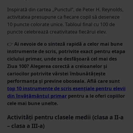
Inspirată din cartea „Punctul”, de Peter H. Reynolds,
activitatea presupune ca fiecare copil să deseneze
10 puncte colorate unice. Tabloul final cu 100 de
puncte celebrează creativitatea fiecărui elev.
👉
Ai nevoie de o sinteză rapidă a celor mai bune
instrumente de scris, potrivite exact pentru etapa
ciclului primar, unde se desfășoară cel mai des
Ziua 100? Alegerea corectă a creioanelor și
cariocilor potrivite vârstei îmbunătățește
performanța și previne oboseala. Află care sunt
top 10 instrumente de scris esențiale pentru elevii
din învățământul primar
pentru a le oferi copiilor
cele mai bune unelte.
Activități pentru clasele medii (clasa a II-a
– clasa a III-a)