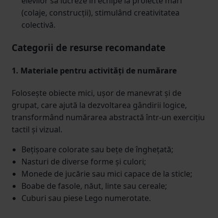
elevilor să lucreze în echipe la proiecte mari
(colaje, construcții), stimulând creativitatea
colectivă.
Categorii de resurse recomandate
1. Materiale pentru activități de numărare
Folosește obiecte mici, ușor de manevrat și de
grupat, care ajută la dezvoltarea gândirii logice,
transformând numărarea abstractă într-un exercițiu
tactil și vizual.
Bețișoare colorate sau bețe de înghețată;
Nasturi de diverse forme și culori;
Monede de jucărie sau mici capace de la sticle;
Boabe de fasole, năut, linte sau cereale;
Cuburi sau piese Lego numerotate.