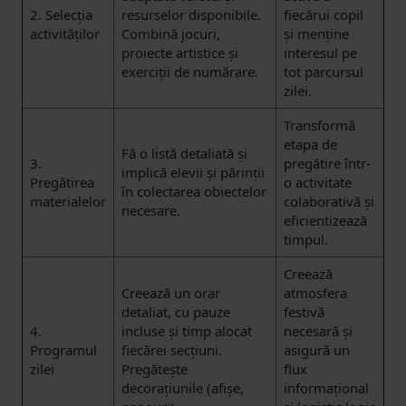
2. Selecția
resurselor disponibile.
fiecărui copil
activităților
Combină jocuri,
și menține
proiecte artistice și
interesul pe
exerciții de numărare.
tot parcursul
zilei.
Transformă
etapa de
Fă o listă detaliată și
3.
pregătire într-
implică elevii și părinții
Pregătirea
o activitate
în colectarea obiectelor
materialelor
colaborativă și
necesare.
eficientizează
timpul.
Creează
Creează un orar
atmosfera
detaliat, cu pauze
festivă
4.
incluse și timp alocat
necesară și
Programul
fiecărei secțiuni.
asigură un
zilei
Pregătește
flux
decorațiunile (afișe,
informațional