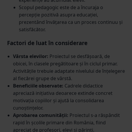
Scopul pedagogic este de a încuraja o
percepție pozitivă asupra educației,
prezentând învățarea ca un proces continuu și
satisfăcător.
Factori de luat în considerare
Vârsta elevilor:
Proiectul se desfășoară, de
obicei, în clasele pregătitoare și în ciclul primar.
Activitățile trebuie adaptate nivelului de înțelegere
al fiecărei grupe de vârstă.
Beneficiile observate:
Cadrele didactice
apreciază inițiativa deoarece extinde concret
motivația copiilor și ajută la consolidarea
cunoștințelor.
Aprobarea comunității:
Proiectul s-a răspândit
rapid în școlile primare din România, fiind
apreciat de profesori, elevi și părinți.