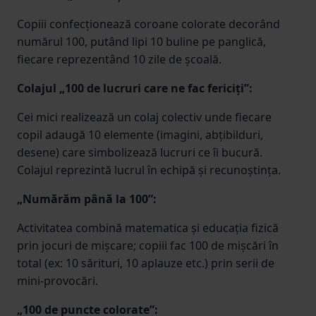
Copiii confecționează coroane colorate decorând
numărul 100, putând lipi 10 buline pe panglică,
fiecare reprezentând 10 zile de școală.
Colajul „100 de lucruri care ne fac fericiți”:
Cei mici realizează un colaj colectiv unde fiecare
copil adaugă 10 elemente (imagini, abțibilduri,
desene) care simbolizează lucruri ce îi bucură.
Colajul reprezintă lucrul în echipă și recunoștința.
„Numărăm până la 100”:
Activitatea combină matematica și educația fizică
prin jocuri de mișcare; copiii fac 100 de mișcări în
total (ex: 10 sărituri, 10 aplauze etc.) prin serii de
mini-provocări.
„100 de puncte colorate”: