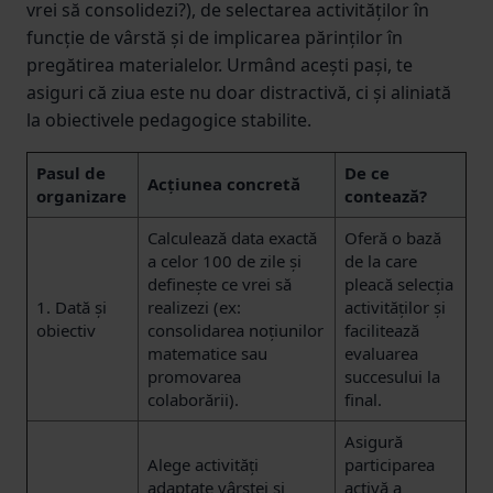
vrei să consolidezi?), de selectarea activităților în
funcție de vârstă și de implicarea părinților în
pregătirea materialelor. Urmând acești pași, te
asiguri că ziua este nu doar distractivă, ci și aliniată
la obiectivele pedagogice stabilite.
Pasul de
De ce
Acțiunea concretă
organizare
contează?
Calculează data exactă
Oferă o bază
a celor 100 de zile și
de la care
definește ce vrei să
pleacă selecția
1. Dată și
realizezi (ex:
activităților și
obiectiv
consolidarea noțiunilor
facilitează
matematice sau
evaluarea
promovarea
succesului la
colaborării).
final.
Asigură
Alege activități
participarea
adaptate vârstei și
activă a