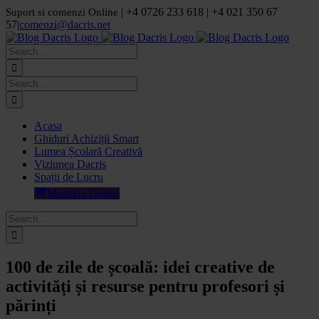
Skip
| +4 0726 233 618 | +4 021 350 67
Suport si comenzi Online
to
57
|
comenzi@dacris.net
content
Facebook
LinkedIn
YouTube
Pinterest
Search
for:
Search
for:
Acasa
Ghiduri Achiziții Smart
Lumea Școlară Creativă
Viziunea Dacris
Spații de Lucru
Magazin Online
Search
for:
100 de zile de școală: idei creative de
activități și resurse pentru profesori și
părinți