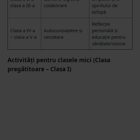
clasa a III-a
colaborare
spiritului de
echipă
Reflecție
Clasa a IV-a
Autocunoaștere și
personală și
– clasa a V-a
cercetare
educație pentru
sănătate/istorie
Activități pentru clasele mici (Clasa
pregătitoare – Clasa I)