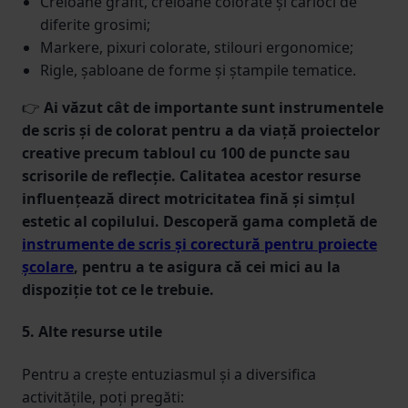
Creioane grafit, creioane colorate și carioci de
diferite grosimi;
Markere, pixuri colorate, stilouri ergonomice;
Rigle, șabloane de forme și ștampile tematice.
👉
Ai văzut cât de importante sunt instrumentele
de scris și de colorat pentru a da viață proiectelor
creative precum tabloul cu 100 de puncte sau
scrisorile de reflecție. Calitatea acestor resurse
influențează direct motricitatea fină și simțul
estetic al copilului. Descoperă gama completă de
instrumente de scris și corectură pentru proiecte
școlare
, pentru a te asigura că cei mici au la
dispoziție tot ce le trebuie.
5. Alte resurse utile
Pentru a crește entuziasmul și a diversifica
activitățile, poți pregăti: