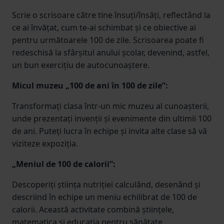
Scrie o scrisoare către tine însuți/însăți, reflectând la
ce ai învățat, cum te-ai schimbat și ce obiective ai
pentru următoarele 100 de zile. Scrisoarea poate fi
redeschisă la sfârșitul anului școlar, devenind, astfel,
un bun exercițiu de autocunoaștere.
Micul muzeu „100 de ani în 100 de zile”:
Transformați clasa într-un mic muzeu al cunoașterii,
unde prezentați invenții și evenimente din ultimii 100
de ani. Puteți lucra în echipe și invita alte clase să vă
viziteze expoziția.
„Meniul de 100 de calorii”:
Descoperiți știința nutriției calculând, desenând și
descriind în echipe un meniu echilibrat de 100 de
calorii. Această activitate combină științele,
matematica și educația pentru sănătate.