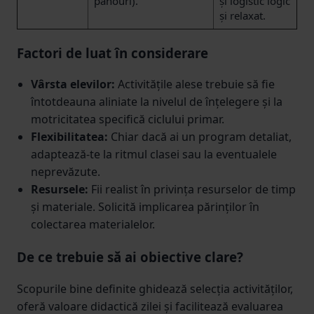
panouri).
și logistic logic
și relaxat.
Factori de luat în considerare
Vârsta elevilor:
Activitățile alese trebuie să fie
întotdeauna aliniate la nivelul de înțelegere și la
motricitatea specifică ciclului primar.
Flexibilitatea:
Chiar dacă ai un program detaliat,
adaptează-te la ritmul clasei sau la eventualele
neprevăzute.
Resursele:
Fii realist în privința resurselor de timp
și materiale. Solicită implicarea părinților în
colectarea materialelor.
De ce trebuie să ai obiective clare?
Scopurile bine definite ghidează selecția activităților,
oferă valoare didactică zilei și facilitează evaluarea