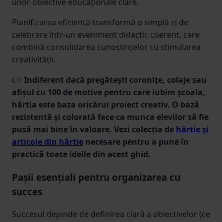
unor obiective educaționale clare.
Planificarea eficientă transformă o simplă zi de
celebrare într-un eveniment didactic coerent, care
combină consolidarea cunoștințelor cu stimularea
creativității.
👉
Indiferent dacă pregătești coronițe, colaje sau
afișul cu 100 de motive pentru care iubim școala,
hârtia este baza oricărui proiect creativ. O bază
rezistentă și colorată face ca munca elevilor să fie
pusă mai bine în valoare. Vezi colecția de
hârtie și
articole din hârtie
necesare pentru a pune în
practică toate ideile din acest ghid.
Pașii esențiali pentru organizarea cu
succes
Succesul depinde de definirea clară a obiectivelor (ce