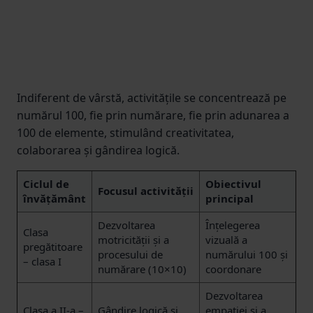
Indiferent de vârstă, activitățile se concentrează pe
numărul 100, fie prin numărare, fie prin adunarea a
100 de elemente, stimulând creativitatea,
colaborarea și gândirea logică.
Ciclul de
Obiectivul
Focusul activității
învățământ
principal
Dezvoltarea
Înțelegerea
Clasa
motricității și a
vizuală a
pregătitoare
procesului de
numărului 100 și
– clasa I
numărare (10×10)
coordonare
Dezvoltarea
Clasa a II-a –
Gândire logică și
empatiei și a