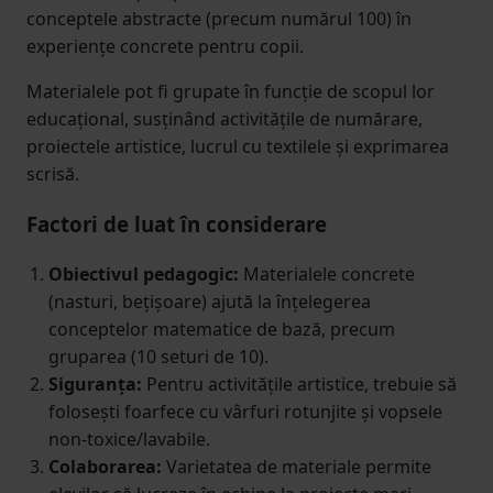
conceptele abstracte (precum numărul 100) în
experiențe concrete pentru copii.
Materialele pot fi grupate în funcție de scopul lor
educațional, susținând activitățile de numărare,
proiectele artistice, lucrul cu textilele și exprimarea
scrisă.
Factori de luat în considerare
Obiectivul pedagogic:
Materialele concrete
(nasturi, bețișoare) ajută la înțelegerea
conceptelor matematice de bază, precum
gruparea (10 seturi de 10).
Siguranța:
Pentru activitățile artistice, trebuie să
folosești foarfece cu vârfuri rotunjite și vopsele
non-toxice/lavabile.
Colaborarea:
Varietatea de materiale permite