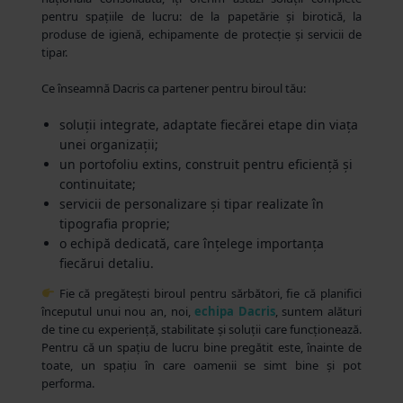
pentru spațiile de lucru: de la papetărie și birotică, la
produse de igienă, echipamente de protecție și servicii de
tipar.
Ce înseamnă Dacris ca partener pentru biroul tău:
soluții integrate, adaptate fiecărei etape din viața
unei organizații;
un portofoliu extins, construit pentru eficiență și
continuitate;
servicii de personalizare și tipar realizate în
tipografia proprie;
o echipă dedicată, care înțelege importanța
fiecărui detaliu.
Fie că pregătești biroul pentru sărbători, fie că planifici
începutul unui nou an, noi,
echipa Dacris
, suntem alături
de tine cu experiență, stabilitate și soluții care funcționează.
Pentru că un spațiu de lucru bine pregătit este, înainte de
toate, un spațiu în care oamenii se simt bine și pot
performa.