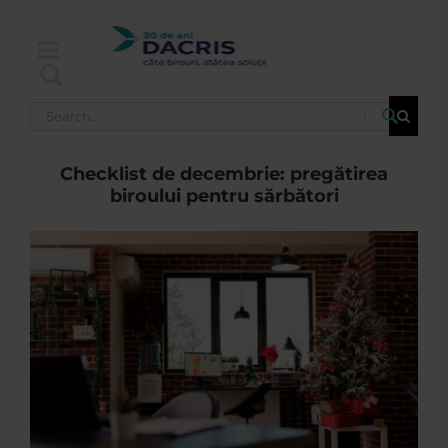
Skip
to
content
Search
for:
Checklist de decembrie: pregătirea
biroului pentru sărbători