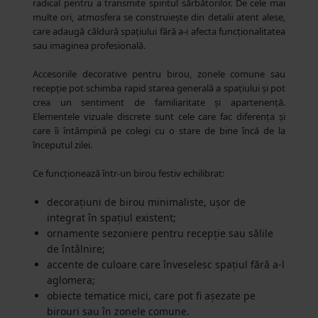
radical pentru a transmite spiritul sărbătorilor. De cele mai
multe ori, atmosfera se construiește din detalii atent alese,
care adaugă căldură spațiului fără a-i afecta funcționalitatea
sau imaginea profesională.
Accesoriile decorative pentru birou, zonele comune sau
recepție pot schimba rapid starea generală a spațiului și pot
crea un sentiment de familiaritate și apartenență.
Elementele vizuale discrete sunt cele care fac diferența și
care îi întâmpină pe colegi cu o stare de bine încă de la
începutul zilei.
Ce funcționează într-un birou festiv echilibrat:
decorațiuni de birou minimaliste, ușor de
integrat în spațiul existent;
ornamente sezoniere pentru recepție sau sălile
de întâlnire;
accente de culoare care înveselesc spațiul fără a-l
aglomera;
obiecte tematice mici, care pot fi așezate pe
birouri sau în zonele comune.