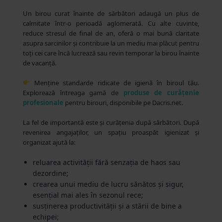
Un birou curat înainte de sărbători adaugă un plus de
calmitate într-o perioadă aglomerată. Cu alte cuvinte,
reduce stresul de final de an, oferă o mai bună claritate
asupra sarcinilor și contribuie la un mediu mai plăcut pentru
toți cei care încă lucrează sau revin temporar la birou înainte
de vacanță.
Menține standarde ridicate de igienă în biroul tău.
Explorează întreaga gamă de
produse de curățenie
profesionale
pentru birouri, disponibile pe Dacris.net.
La fel de importantă este și curățenia după sărbători. După
revenirea angajaților, un spațiu proaspăt igienizat și
organizat ajută la:
reluarea activității fără senzația de haos sau
dezordine;
crearea unui mediu de lucru sănătos și sigur,
esențial mai ales în sezonul rece;
susținerea productivității și a stării de bine a
echipei;