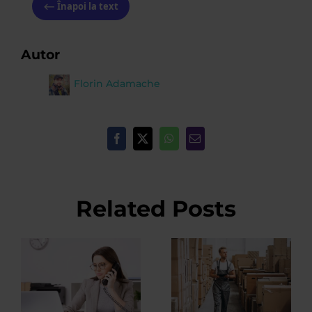
⟵ Înapoi la text
Autor
Florin Adamache
Facebook
X
WhatsApp
Email
Related Posts