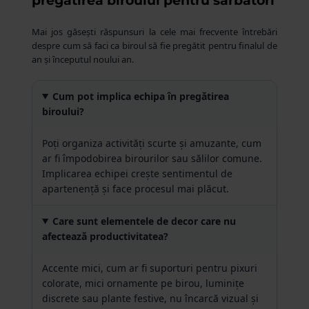
pregătirea biroului pentru sărbători
Mai jos găsești răspunsuri la cele mai frecvente întrebări
despre cum să faci ca biroul să fie pregătit pentru finalul de
an și începutul noului an.
Cum pot implica echipa în pregătirea
biroului?
Poți organiza activități scurte și amuzante, cum
ar fi împodobirea birourilor sau sălilor comune.
Implicarea echipei crește sentimentul de
apartenență și face procesul mai plăcut.
Care sunt elementele de decor care nu
afectează productivitatea?
Accente mici, cum ar fi suporturi pentru pixuri
colorate, mici ornamente pe birou, luminițe
discrete sau plante festive, nu încarcă vizual și