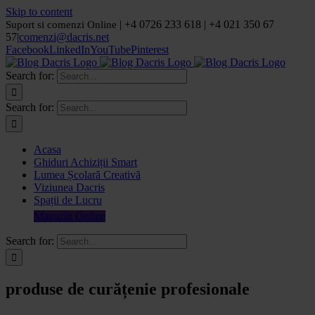
Skip to content
| +4 0726 233 618 | +4 021 350 67
Suport si comenzi Online
57
|
comenzi@dacris.net
Facebook
LinkedIn
YouTube
Pinterest
Search for:
Search for:
Acasa
Ghiduri Achiziții Smart
Lumea Școlară Creativă
Viziunea Dacris
Spații de Lucru
Magazin Online
Search for:
produse de curățenie profesionale