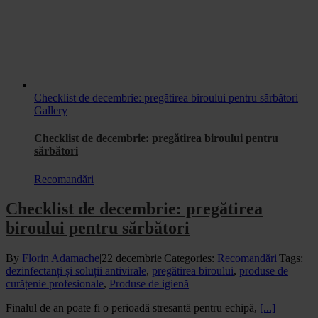
Checklist de decembrie: pregătirea biroului pentru sărbători
Gallery
Checklist de decembrie: pregătirea biroului pentru
sărbători
Recomandări
Checklist de decembrie: pregătirea
biroului pentru sărbători
By
Florin Adamache
|
22 decembrie
|
Categories:
Recomandări
|
Tags:
dezinfectanți și soluții antivirale
,
pregătirea biroului
,
produse de
curățenie profesionale
,
Produse de igienă
|
Finalul de an poate fi o perioadă stresantă pentru echipă,
[...]