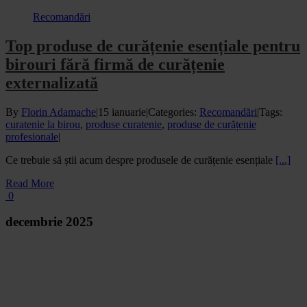
Recomandări
Top produse de curățenie esențiale pentru
birouri fără firmă de curățenie
externalizată
By
Florin Adamache
|
15 ianuarie
|
Categories:
Recomandări
|
Tags:
curatenie la birou
,
produse curatenie
,
produse de curățenie
profesionale
|
Ce trebuie să știi acum despre produsele de curățenie esențiale
[...]
Read More
0
decembrie 2025