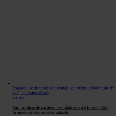
Top produse de curățenie esențiale pentru birouri fără firmă de
curățenie externalizată
Gallery
Top produse de curățenie esențiale pentru birouri fără
firmă de curățenie externalizată