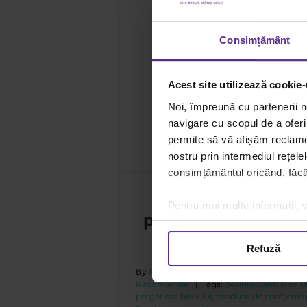
Consimțământ
ătirea biroului pentru
Acest site utilizează cookie-
i
Noi, împreună cu partenerii n
ări
navigare cu scopul de a oferi 
permite să vă afișăm reclame 
nostru prin intermediul rețele
consimțământul oricând, făcân
Checklist de dece
Pentru mai multe informații, v
pregătirea biroului
sărbători
Refuză
By
Florin Adamache
|
22 decembrie
|
Ca
Recomandări
|
Tags:
dezinfectanți și soluț
pregătirea biroului
,
produse de curățenie 