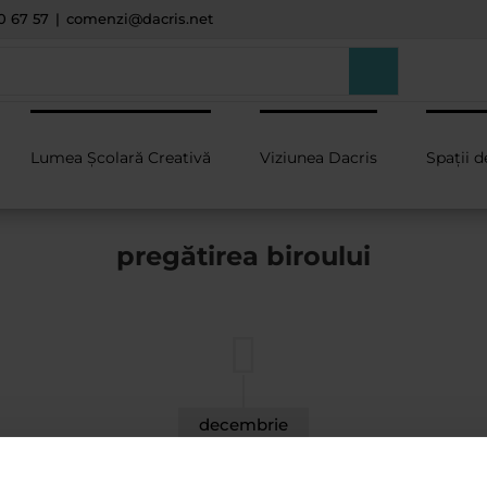
0 67 57
|
comenzi@dacris.net
Lumea Școlară Creativă
Viziunea Dacris
Spații d
pregătirea biroului
decembrie
2025