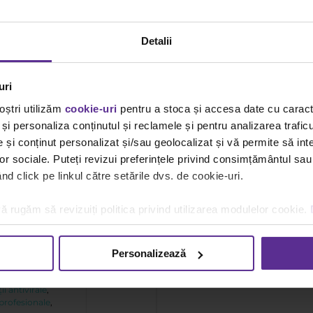
Detalii
uri
oștri utilizăm
cookie-uri
pentru a stoca și accesa date cu carac
și personaliza conținutul și reclamele și pentru analizarea traficu
și conținut personalizat și/sau geolocalizat și vă permite să inte
lor sociale. Puteți revizui preferințele privind consimțământul sau
d click pe linkul către setările dvs. de cookie-uri.
mbrie:
ă rugăm să revizuiți politica privind utilizarea modulelor cookie.
 pentru
Personalizează
tegories:
ii antivirale
,
profesionale
,