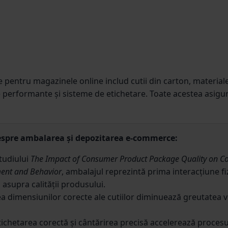
e pentru magazinele online includ cutii din carton, material
ve performante și sisteme de etichetare. Toate acestea asigu
despre ambalarea și depozitarea e-commerce:
studiului
The Impact of Consumer Product Package Quality on Co
ment and Behavior
, ambalajul reprezintă prima interacțiune fiz
 asupra calității produsului.
 dimensiunilor corecte ale cutiilor diminuează greutatea vol
ichetarea corectă și cântărirea precisă accelerează procesul