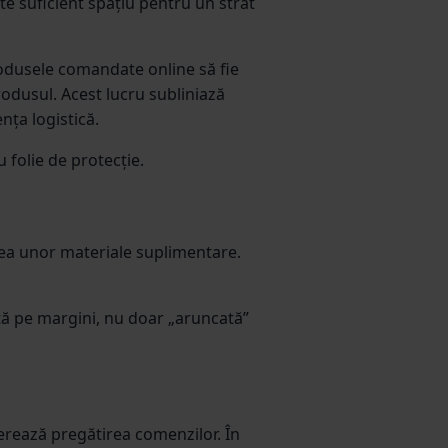
te suficient spațiu pentru un strat
odusele comandate online să fie
rodusul. Acest lucru subliniază
nța logistică.
 folie de protecție.
atea unor materiale suplimentare.
tă pe margini, nu doar „aruncată”
lerează pregătirea comenzilor. În