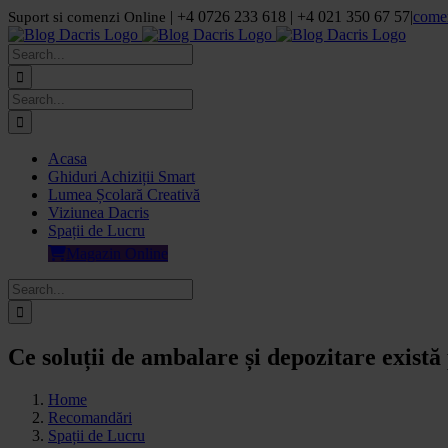
Skip
| +4 0726 233 618 | +4 021 350 67 57
|
come
Suport si comenzi Online
to
Facebook
LinkedIn
YouTube
Pinterest
content
Search
for:
Search
for:
Acasa
Ghiduri Achiziții Smart
Lumea Școlară Creativă
Viziunea Dacris
Spații de Lucru
Magazin Online
Search
for:
Ce soluții de ambalare și depozitare exist
Home
Recomandări
Spații de Lucru