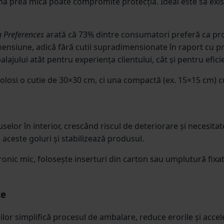
na prea mică poate compromite protecția. Ideal este să exis
 Preferences
arată că 73% dintre consumatori preferă ca pr
imensiune, adică fără cutii supradimensionate în raport cu p
ajului atât pentru experiența clientului, cât și pentru eficie
folosi o cutie de 30×30 cm, ci una compactă (ex. 15×15 cm) cu
selor în interior, crescând riscul de deteriorare și necesit
aceste goluri și stabilizează produsul.
onic mic, folosește inserturi din carton sau umplutură fixa
te
lor simplifică procesul de ambalare, reduce erorile și acce