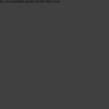
e: recomandări pentru livrări fără erori