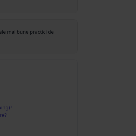
cele mai bune practici de
xing)?
re?