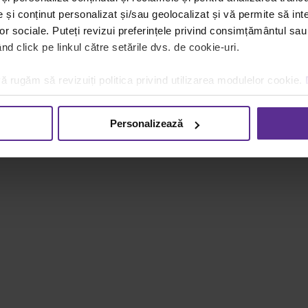
și conținut personalizat și/sau geolocalizat și vă permite să inte
 este important să ai o abordare coerentă. Alegerea corectă 
lor sociale. Puteți revizui preferințele privind consimțământul sau
ificativ riscul de deteriorare și retururi. În plus, un furniz
d click pe linkul către setările dvs. de cookie-uri.
i consultanță practică pentru optimizarea procesului de amb
ă rugăm să revizuiți politica privind utilizarea modulelor cookie.
ile de transport prin alegerea corectă
Personalizează