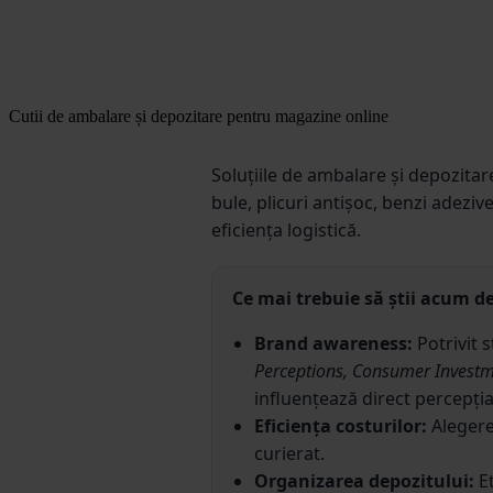
Cutii de ambalare și depozitare pentru magazine online
Soluțiile de ambalare și depozitar
bule, plicuri antișoc, benzi adezi
eficiența logistică.
Ce mai trebuie să știi acum 
Brand awareness:
Potrivit 
Perceptions, Consumer Invest
influențează direct percepția
Eficiența costurilor:
Alegerea
curierat.
Organizarea depozitului:
Et