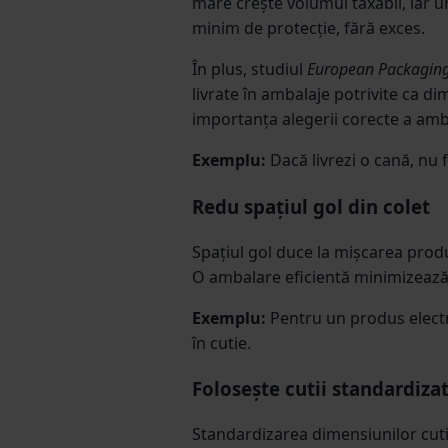
mare crește volumul taxabil, iar u
minim de protecție, fără exces.
În plus, studiul
European Packaging
livrate în ambalaje potrivite ca d
importanța alegerii corecte a ambal
Exemplu:
Dacă livrezi o cană, nu 
Redu spațiul gol din colet
Spațiul gol duce la mișcarea produ
O ambalare eficientă minimizează 
Exemplu:
Pentru un produs electr
în cutie.
Folosește cutii standardiza
Standardizarea dimensiunilor cutii