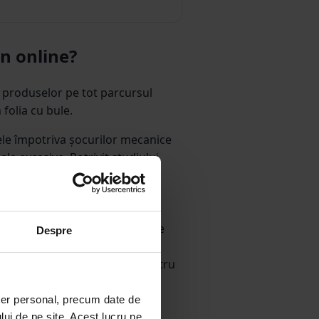
n online?
 produselor pe tot parcursul
 folia cu bule.
ele împotriva șocurilor mecanice
le excesive. Potrivit studiului
mai sustenabile. Acestea sunt
mp ce 57% le preferă pentru că
andă bună rezistă la variații de
Despre
de deteriorare. Este ideală pentru
ni reduse sau documente.
ter personal, precum date de
lui de pe site. Acest lucru ne