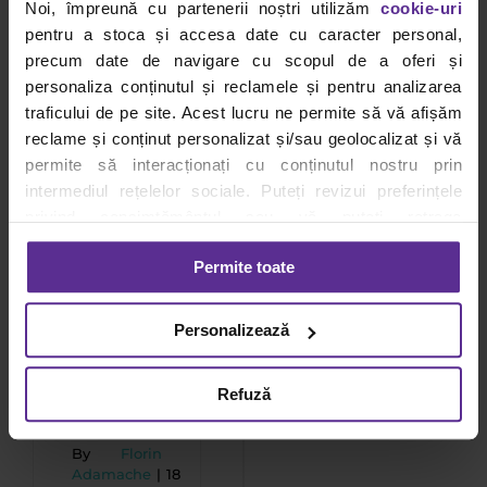
Noi, împreună cu partenerii noștri utilizăm
cookie-uri
soluții
pentru a stoca și accesa date cu caracter personal,
de
precum date de navigare cu scopul de a oferi și
ambalare
personaliza conținutul și reclamele și pentru analizarea
și
traficului de pe site. Acest lucru ne permite să vă afișăm
depozitare
reclame și conținut personalizat și/sau geolocalizat și vă
există
permite să interacționați cu conținutul nostru prin
pentru
intermediul rețelelor sociale. Puteți revizui preferințele
privind consimțământul sau vă puteți retrage
magazine
consimțământul oricând, făcând click pe linkul către
online:
Permite toate
setările dvs. de cookie-uri.
recomandări
pentru
Pentru mai multe informații, vă rugăm să revizuiți politica
Personalizează
livrări
privind utilizarea modulelor cookie.
Detalii
fără
Refuză
erori
By
Florin
Adamache
|
18