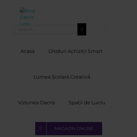
Skip
to
content
Search
for:
Acasa
Ghiduri Achiziții Smart
Lumea Școlară Creativă
Viziunea Dacris
Spații de Lucru
MAGAZIN ONLINE