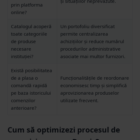
și situațiilor neprevăzute.
prin platforma
online?
Catalogul acoperă
Un portofoliu diversificat
toate categoriile
permite centralizarea
de produse
achizițiilor și reduce numărul
necesare
procedurilor administrative
instituției?
asociate mai multor furnizori.
Există posibilitatea
de a plasa o
Funcționalitățile de reordonare
comandă rapidă
economisesc timp și simplifică
pe baza istoricului
aprovizionarea produselor
comenzilor
utilizate frecvent.
anterioare?
Cum să optimizezi procesul de