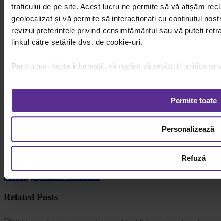
necesarului și o comunicare mai eficientă.
traficului de pe site. Acest lucru ne permite să vă afișăm rec
geolocalizat și vă permite să interacționați cu conținutul nostr
Sursă foto: Depositphotos
revizui preferințele privind consimțământul sau vă puteți ret
linkul către setările dvs. de cookie-uri.
Pentru mai multe informații, vă rugăm să revizuiți politica pri
⟵ Înapoi la text
Permite toate
Autor
Personalizează
Florin Adamache
By
Florin Adamache
|
25 iunie
|
Categories:
Oferte pentru firme
,
Refuză
Recomandări
,
Uncategorized
|
Tags:
aprovizionare
,
b2b
,
barometrul
consumabilelor
,
Consumabile pentru birou
,
furnizor
,
institutii
publice
,
papetarie
|
0 Comments
Facebook
X
WhatsApp
Email
Related Posts