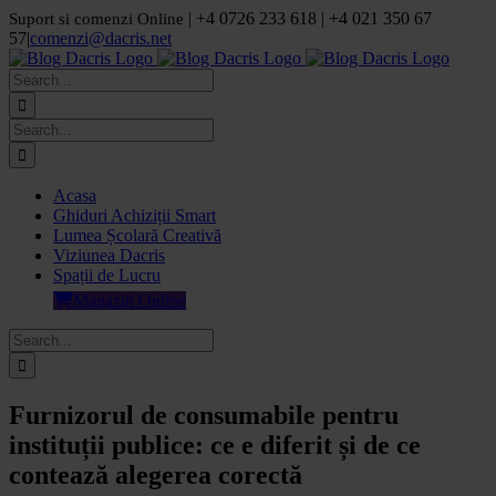
Skip
| +4 0726 233 618 | +4 021 350 67
Suport si comenzi Online
to
57
|
comenzi@dacris.net
content
Facebook
LinkedIn
YouTube
Pinterest
Search
for:
Search
for:
Acasa
Ghiduri Achiziții Smart
Lumea Școlară Creativă
Viziunea Dacris
Spații de Lucru
Magazin Online
Search
for:
Furnizorul de consumabile pentru
instituții publice: ce e diferit și de ce
contează alegerea corectă