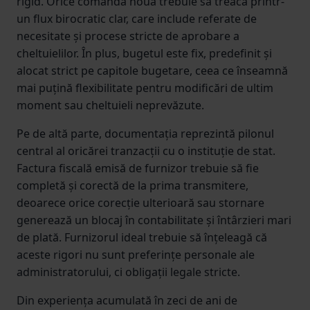
rigid. Orice comandă nouă trebuie să treacă printr-
un flux birocratic clar, care include referate de
necesitate și procese stricte de aprobare a
cheltuielilor. În plus, bugetul este fix, predefinit și
alocat strict pe capitole bugetare, ceea ce înseamnă
mai puțină flexibilitate pentru modificări de ultim
moment sau cheltuieli neprevăzute.
Pe de altă parte, documentația reprezintă pilonul
central al oricărei tranzacții cu o instituție de stat.
Factura fiscală emisă de furnizor trebuie să fie
completă și corectă de la prima transmitere,
deoarece orice corecție ulterioară sau stornare
generează un blocaj în contabilitate și întârzieri mari
de plată. Furnizorul ideal trebuie să înțeleagă că
aceste rigori nu sunt preferințe personale ale
administratorului, ci obligații legale stricte.
Din experiența acumulată în zeci de ani de