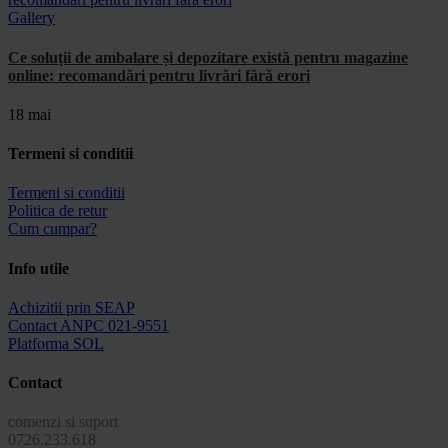
Gallery
Ce soluții de ambalare și depozitare există pentru magazine
online: recomandări pentru livrări fără erori
18 mai
Termeni si conditii
Termeni si conditii
Politica de retur
Cum cumpar?
Info utile
Achizitii prin SEAP
Contact ANPC 021-9551
Platforma SOL
Contact
comenzi si suport
0726.233.618