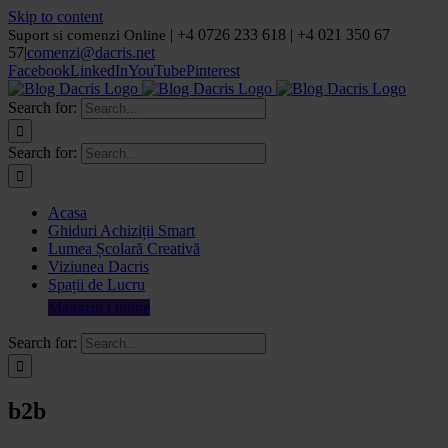
Skip to content
| +4 0726 233 618 | +4 021 350 67
Suport si comenzi Online
57
|
comenzi@dacris.net
Facebook
LinkedIn
YouTube
Pinterest
Search for:
Search for:
Acasa
Ghiduri Achiziții Smart
Lumea Școlară Creativă
Viziunea Dacris
Spații de Lucru
Magazin Online
Search for:
b2b