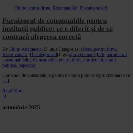
Oferte pentru firme
,
Recomandări
,
Uncategorized
Furnizorul de consumabile pentru
instituții publice: ce e diferit și de ce
contează alegerea corectă
By
Florin Adamache
|
25 iunie
|
Categories:
Oferte pentru firme
,
Recomandări
,
Uncategorized
|
Tags:
aprovizionare
,
b2b
,
barometrul
consumabilelor
,
Consumabile pentru birou
,
furnizor
,
institutii
publice
,
papetarie
|
Comandă de consumabile pentru instituții publice Aprovizionarea cu
[...]
Read More
0
octombrie 2025