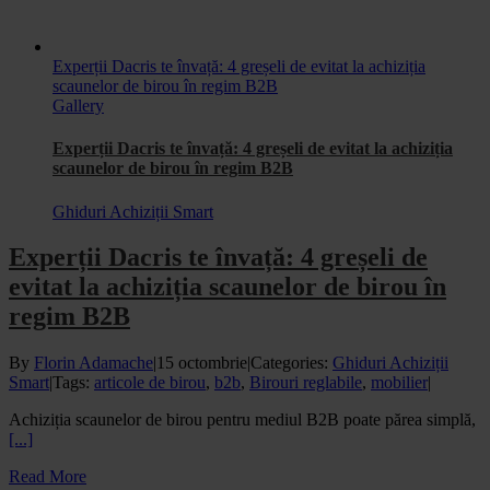
Experții Dacris te învață: 4 greșeli de evitat la achiziția
scaunelor de birou în regim B2B
Gallery
Experții Dacris te învață: 4 greșeli de evitat la achiziția
scaunelor de birou în regim B2B
Ghiduri Achiziții Smart
Experții Dacris te învață: 4 greșeli de
evitat la achiziția scaunelor de birou în
regim B2B
By
Florin Adamache
|
15 octombrie
|
Categories:
Ghiduri Achiziții
Smart
|
Tags:
articole de birou
,
b2b
,
Birouri reglabile
,
mobilier
|
Achiziția scaunelor de birou pentru mediul B2B poate părea simplă,
[...]
Read More