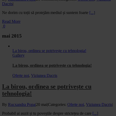
Dacris
|
Ne dorim cu toții să protejăm mediul și suntem foarte
[...]
Read More
0
mai 2015
La birou, ordinea se potrivește cu tehnologia!
Gallery
La birou, ordinea se potrivește cu tehnologia!
Oferte noi
,
Viziunea Dacris
La birou, ordinea se potrivește cu
tehnologia!
By
Rucxandra Popa
|
20 mai
|
Categories:
Oferte noi
,
Viziunea Dacris
|
Probabil ai auzit și tu poveștile despre strictețea de care
[...]