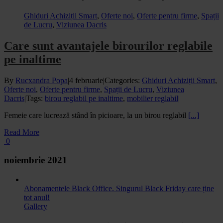
Ghiduri Achiziții Smart
,
Oferte noi
,
Oferte pentru firme
,
Spații
de Lucru
,
Viziunea Dacris
Care sunt avantajele birourilor reglabile
pe inaltime
By
Rucxandra Popa
|
4 februarie
|
Categories:
Ghiduri Achiziții Smart
,
Oferte noi
,
Oferte pentru firme
,
Spații de Lucru
,
Viziunea
Dacris
|
Tags:
birou reglabil pe inaltime
,
mobilier reglabil
|
Femeie care lucrează stând în picioare, la un birou reglabil
[...]
Read More
0
noiembrie 2021
Abonamentele Black Office. Singurul Black Friday care ține
tot anul!
Gallery