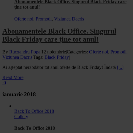
Abonamentele Black Office. Singurul Black Friday care
ține tot anul!
Oferte noi
,
Promotii
,
Viziunea Dacris
Abonamentele Black Office. Singurul
Black Friday care ține tot anul!
By
Rucxandra Popa
|
12 noiembrie
|
Categories:
Oferte noi
,
Promotii
,
Viziunea Dacris
|
Tags:
Black Friday
|
Ai așteptat nerăbdător tot anul oferte de Black Friday! Îndată
[...]
Read More
0
ianuarie 2018
Back To Office 2018
Gallery
Back To Office 2018