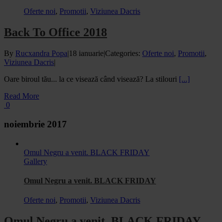
Oferte noi
,
Promotii
,
Viziunea Dacris
Back To Office 2018
By
Rucxandra Popa
|
18 ianuarie
|
Categories:
Oferte noi
,
Promotii
,
Viziunea Dacris
|
Oare biroul tău... la ce visează când visează? La stilouri
[...]
Read More
0
noiembrie 2017
Omul Negru a venit. BLACK FRIDAY
Gallery
Omul Negru a venit. BLACK FRIDAY
Oferte noi
,
Promotii
,
Viziunea Dacris
Omul Negru a venit. BLACK FRIDAY