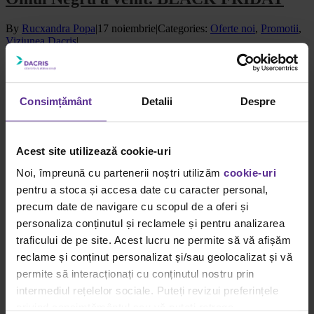
By
Rucxandra Popa
|
17 noiembrie
|
Categories:
Oferte noi
,
Promotii
,
Viziunea Dacris
|
(...) Ora 23:00 a sosit, Omul Negru n-a venit. Ora
[...]
Read More
Consimțământ
Detalii
Despre
0
noiembrie 2016
Acest site utilizează cookie-uri
Office Heroes – Fiecare companie are nevoie de ei!
Noi, împreună cu partenerii noștri utilizăm
cookie-uri
Gallery
pentru a stoca și accesa date cu caracter personal,
precum date de navigare cu scopul de a oferi și
Office Heroes – Fiecare companie are nevoie de ei!
personaliza conținutul și reclamele și pentru analizarea
Oferte noi
,
Promotii
,
Viziunea Dacris
traficului de pe site. Acest lucru ne permite să vă afișăm
reclame și conținut personalizat și/sau geolocalizat și vă
Office Heroes – Fiecare companie are
permite să interacționați cu conținutul nostru prin
nevoie de ei!
intermediul rețelelor sociale. Puteți revizui preferințele
privind consimțământul sau vă puteți retrage