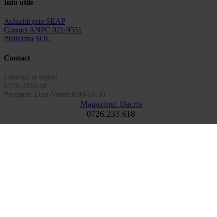
Info utile
Achizitii prin SEAP
Contact ANPC 021-9551
Platforma SOL
Contact
comenzi si suport
0726.233.618
Program: Luni-Vineri:8:00-16:30
Magazinul Dacris
0726.233.618
Forme de plata
Page load link