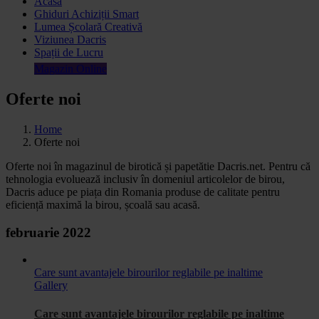
Acasa
Ghiduri Achiziții Smart
Lumea Școlară Creativă
Viziunea Dacris
Spații de Lucru
Magazin Online
Oferte noi
Home
Oferte noi
Oferte noi în magazinul de birotică și papetătie Dacris.net. Pentru că
tehnologia evoluează inclusiv în domeniul articolelor de birou,
Dacris aduce pe piața din Romania produse de calitate pentru
eficiență maximă la birou, școală sau acasă.
februarie 2022
Care sunt avantajele birourilor reglabile pe inaltime
Gallery
Care sunt avantajele birourilor reglabile pe inaltime