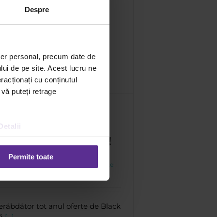
Despre
ter personal, precum date de
lui de pe site. Acest lucru ne
racționați cu conținutul
 vă puteți retrage
namentele Black
ce. Singurul Black
Detalii
 care ține tot anul!
Permite toate
opa
|
12 noiembrie
|
Categories:
Oferte
ziunea Dacris
|
Tags:
Black Friday
erăbdător tot anul oferte de Black
tă
[...]