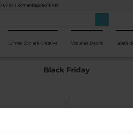
0 67 57
|
comenzi@dacris.net
Lumea Școlară Creativă
Viziunea Dacris
Spații d
Black Friday
noiembrie
2021