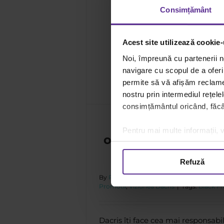
Consimțământ
Acest site utilizează cookie-
Abona
 de Black Friday. Aer
Noi, împreună cu partenerii n
ea Dacris
navigare cu scopul de a oferi 
permite să vă afișăm reclame 
nostru prin intermediul rețele
consimțământul oricând, făcân
Cea mai respons
Pentru mai multe informații, v
ofertă de Black Fri
curat!
Refuză
By
Rucxandra Popa
|
15 noiembrie
|
Cate
Promotii
,
Viziunea Dacris
|
Tags:
Black Fr
Dacris îți face cea mai responsabi