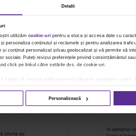
Detalii
uri
mentele Black Office. Singurul Black Friday
care ține tot anul!
oștri utilizăm
cookie-uri
pentru a stoca și accesa date cu carac
Oferte noi
Promotii
Viziunea Dacris
și personaliza conținutul și reclamele și pentru analizarea traficu
și conținut personalizat și/sau geolocalizat și vă permite să inte
lor sociale. Puteți revizui preferințele privind consimțământul sau
d click pe linkul către setările dvs. de cookie-uri.
Abo
abilă
Offi
ă rugăm să revizuiți politica privind utilizarea modulelor cookie.
day. Aer
Friday
Personalizează
By
Rucxandra P
gories:
noi
,
Promotii
,
Vi
iday
,
Fellowes
Ai așteptat n
lă ofertă de
Friday! Înda