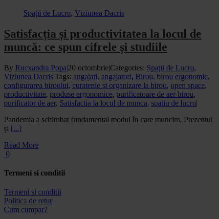
Spații de Lucru
,
Viziunea Dacris
Satisfacția și productivitatea la locul de
muncă: ce spun cifrele și studiile
By
Rucxandra Popa
|
20 octombrie
|
Categories:
Spații de Lucru
,
Viziunea Dacris
|
Tags:
angajati
,
angajatori
,
Birou
,
birou ergonomic
,
configurarea biroului
,
curatenie si organizare la birou
,
open space
,
productivitate
,
produse ergonomice
,
purificatoare de aer birou
,
purificator de aer
,
Satisfactia la locul de munca
,
spatiu de lucru
|
Pandemia a schimbat fundamental modul în care muncim. Prezentul
și
[...]
Read More
0
Termeni si conditii
Termeni si conditii
Politica de retur
Cum cumpar?