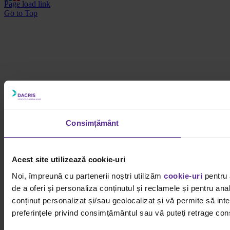
Page load link
Go to Top
Consimțământ
Acest site utilizează cookie-uri
Noi, împreună cu partenerii noștri utilizăm
cookie-uri
pentru 
de a oferi și personaliza conținutul și reclamele și pentru ana
conținut personalizat și/sau geolocalizat și vă permite să inter
preferințele privind consimțământul sau vă puteți retrage cons