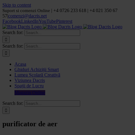
Skip to content
| +4 0726 233 618 | +4 021 350 67
Suport si comenzi Online
57
|
comenzi@dacris.net
Facebook
LinkedIn
YouTube
Pinterest
Search for:
Search for:
Acasa
Ghiduri Achiziții Smart
Lumea Școlară Creativă
Viziunea Dacris
Spații de Lucru
Magazin Online
Search for:
purificator de aer