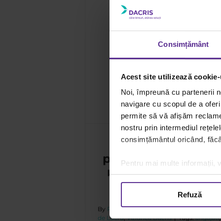
Consimțământ
 la locul de muncă: ce
studiile
Acest site utilizează cookie-
iunea Dacris
Noi, împreună cu partenerii n
navigare cu scopul de a oferi 
permite să vă afișăm reclame 
nostru prin intermediul rețele
consimțământul oricând, făcân
Satisfacția ș
productivitatea la 
Pentru mai multe informații, v
muncă: ce spun cif
studiile
Refuză
By
Rucxandra Popa
|
20 octombrie
|
Cat
de Lucru
,
Viziunea Dacris
|
Tags:
angajati