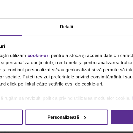
Detalii
uri
oștri utilizăm
cookie-uri
pentru a stoca și accesa date cu carac
și personaliza conținutul și reclamele și pentru analizarea traficu
și conținut personalizat și/sau geolocalizat și vă permite să inte
lor sociale. Puteți revizui preferințele privind consimțământul sau
d click pe linkul către setările dvs. de cookie-uri.
i
locul de
ă rugăm să revizuiți politica privind utilizarea modulelor cookie.
rele și
Personalizează
egories:
Spații
,
angajatori
,