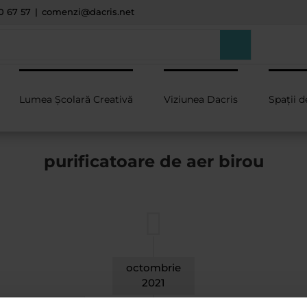
0 67 57
|
comenzi@dacris.net
Lumea Școlară Creativă
Viziunea Dacris
Spații d
purificatoare de aer birou
octombrie
2021