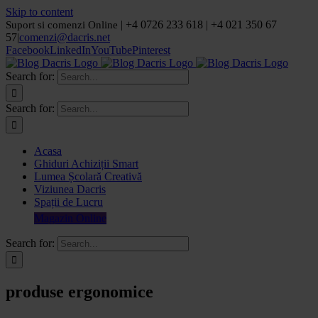
Skip to content
| +4 0726 233 618 | +4 021 350 67
Suport si comenzi Online
57
|
comenzi@dacris.net
Facebook
LinkedIn
YouTube
Pinterest
Search for:
Search for:
Acasa
Ghiduri Achiziții Smart
Lumea Școlară Creativă
Viziunea Dacris
Spații de Lucru
Magazin Online
Search for:
produse ergonomice