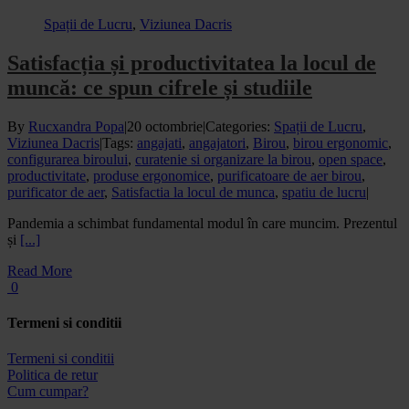
Spații de Lucru
,
Viziunea Dacris
Satisfacția și productivitatea la locul de
muncă: ce spun cifrele și studiile
By
Rucxandra Popa
|
20 octombrie
|
Categories:
Spații de Lucru
,
Viziunea Dacris
|
Tags:
angajati
,
angajatori
,
Birou
,
birou ergonomic
,
configurarea biroului
,
curatenie si organizare la birou
,
open space
,
productivitate
,
produse ergonomice
,
purificatoare de aer birou
,
purificator de aer
,
Satisfactia la locul de munca
,
spatiu de lucru
|
Pandemia a schimbat fundamental modul în care muncim. Prezentul
și
[...]
Read More
0
Termeni si conditii
Termeni si conditii
Politica de retur
Cum cumpar?