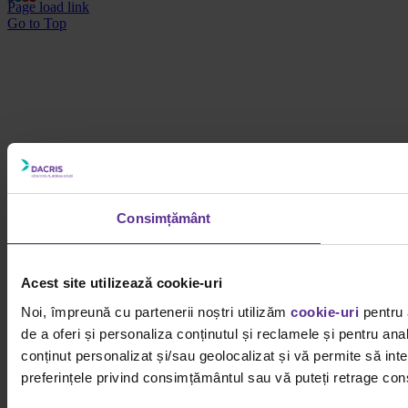
Page load link
Go to Top
Consimțământ
Acest site utilizează cookie-uri
Noi, împreună cu partenerii noștri utilizăm
cookie-uri
pentru 
de a oferi și personaliza conținutul și reclamele și pentru ana
conținut personalizat și/sau geolocalizat și vă permite să inter
preferințele privind consimțământul sau vă puteți retrage cons