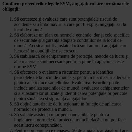
Conform prevederilor legale SSM, angajatorul are următoarele
obligații:
Să cerceteze și evalueze care sunt potențialele riscuri de
accidente sau îmbolnăviri la care pot fi expuși angajații săi la
locul de muncă.
Să elaboreze un plan cu normele generale, dar și cele specifice
de securitate și siguranță adaptate condițiilor de la locul de
muncă. Acestea pot fi ajustate dacă sunt anumiți angajați care
lucrează în condiții de risc crescut.
Să stabilească ce echipamente de protecție, metode de lucru și
alte materiale sunt necesare pentru a pune în aplicare aceste
norme SSM.
Să efectueze o evaluare a riscurilor pentru a identifica
pericolele de la locul de muncă și pentru a lua măsuri adecvate
pentru a le reduce sau elimina. Evaluarea riscurilor poate
include analiza sarcinilor de muncă, evaluarea echipamentelor
și a substanțelor utilizate și identificarea potențialelor pericole
pentru sănătatea și siguranța angajaților.
Să obțină autorizație de funcționare în funcție de aplicarea
normelor de protecția a muncii.
Să solicite asistența unor persoane abilitate pentru a
implementa normele de protecția muncii, dacă ei nu pot face
acest lucru corespunzător.
Pentru companiile ce depășesc 50 de angajați, angajatorul are