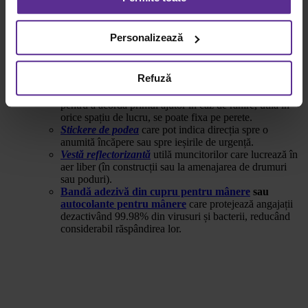
Lampa UV Xiaomi
bactericida si virucidă – este un
dispozitiv inteligent pentru sterilizarea spațiilor de lucru,
potrivită atât la birou, cât și în săli de clasă.
Pentru mai multe informații, vă rugăm să revizuiți politica
Personalizează
Botoși de unică folosință
pentru a proteja spațiile
privind utilizarea modulelor cookie.
Detalii
comune de murdărie.
Mănuși de unică folosință
pentru cei care lucrează în
Refuză
domeniul medical.
Cutie de prim ajutor
cu toate materialele necesare
pentru a acorda primul ajutor în caz de rănire, utilă în
orice spațiu de lucru, se poate fixa pe perete.
Stickere de podea
care pot indica direcția spre o
anumită încăpere sau spre ieșirile de urgență.
Vestă reflectorizantă
utilă muncitorilor care lucrează în
aer liber (în construcții sau la amenajarea de drumuri
sau poduri).
Bandă adezivă din cupru pentru mânere
sau
autocolante pentru mânere
care protejează angajații
dezactivând 99.98% din virusuri și bacterii, reducând
considerabil răspândirea lor.