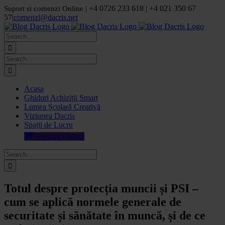
Skip
| +4 0726 233 618 | +4 021 350 67
Suport si comenzi Online
to
57
|
comenzi@dacris.net
content
Facebook
LinkedIn
YouTube
Pinterest
Search
for:
Search
for:
Acasa
Ghiduri Achiziții Smart
Lumea Școlară Creativă
Viziunea Dacris
Spații de Lucru
Magazin Online
Search
for:
Totul despre protecția muncii și PSI –
cum se aplică normele generale de
securitate și sănătate în muncă, și de ce