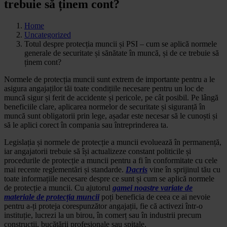
trebuie să ținem cont?
Home
Uncategorized
Totul despre protecția muncii și PSI – cum se aplică normele
generale de securitate și sănătate în muncă, și de ce trebuie să
ținem cont?
Normele de protecția muncii sunt extrem de importante pentru a le
asigura angajaților tăi toate condițiile necesare pentru un loc de
muncă sigur și ferit de accidente și pericole, pe cât posibil. Pe lângă
beneficiile clare, aplicarea normelor de securitate și siguranță în
muncă sunt obligatorii prin lege, așadar este necesar să le cunoști și
să le aplici corect în compania sau întreprinderea ta.
Legislația și normele de protecție a muncii evoluează în permanență,
iar angajatorii trebuie să își actualizeze constant politicile și
procedurile de protecție a muncii pentru a fi în conformitate cu cele
mai recente reglementări și standarde.
Dacris
vine în sprijinul tău cu
toate informațiile necesare despre ce sunt și cum se aplică normele
de protecție a muncii. Cu ajutorul
gamei noastre variate de
materiale de protecția muncii
poți beneficia de ceea ce ai nevoie
pentru a-ți proteja corespunzător angajații, fie că activezi într-o
instituție, lucrezi la un birou, în comerț sau în industrii precum
construcții, bucătării profesionale sau spitale.