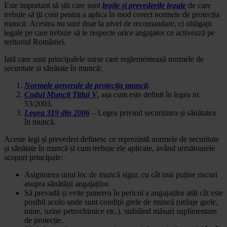
Este important să știi care sunt
legile și prevederile legale
de care
trebuie să ții cont pentru a aplica în mod corect normele de protecția
muncii. Acestea nu sunt doar la nivel de recomandare, ci obligații
legale pe care trebuie să le respecte orice angajator ce activează pe
teritoriul României.
Iată care sunt principalele surse care reglementează normele de
securitate și sănătate în muncă:
Normele generale de protecția muncii
.
Codul Muncii Titlul V
, așa cum este definit în legea nr.
53/2003.
Legea 319 din 2006
– Legea privind securitatea și sănătatea
în muncă.
Aceste legi și prevederi definesc ce reprezintă normele de securitate
și sănătate în muncă și cum trebuie ele aplicate, având următoarele
scopuri principale:
Asigurarea unui loc de muncă sigur, cu cât mai puține riscuri
asupra sănătății angajaților.
Să prevadă și evite punerea în pericol a angajaților atât cât este
posibil acolo unde sunt condiții grele de muncă (utilaje grele,
mine, uzine petrochimice etc.), stabilind măsuri suplimentare
de protecție.