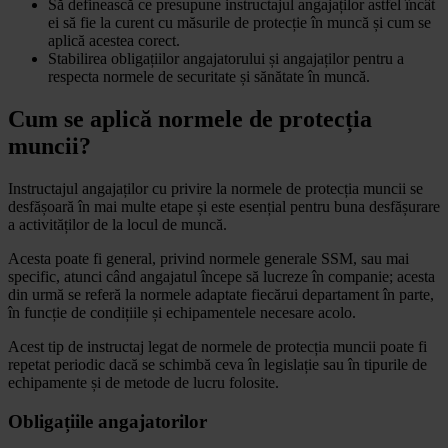
Să definească ce presupune instructajul angajaților astfel încât
ei să fie la curent cu măsurile de protecție în muncă și cum se
aplică acestea corect.
Stabilirea obligațiilor angajatorului și angajaților pentru a
respecta normele de securitate și sănătate în muncă.
Cum se aplică normele de protecția
muncii?
Instructajul angajaților cu privire la normele de protecția muncii se
desfășoară în mai multe etape și este esențial pentru buna desfășurare
a activităților de la locul de muncă.
Acesta poate fi general, privind normele generale SSM, sau mai
specific, atunci când angajatul începe să lucreze în companie; acesta
din urmă se referă la normele adaptate fiecărui departament în parte,
în funcție de condițiile și echipamentele necesare acolo.
Acest tip de instructaj legat de normele de protecția muncii poate fi
repetat periodic dacă se schimbă ceva în legislație sau în tipurile de
echipamente și de metode de lucru folosite.
Obligațiile angajatorilor