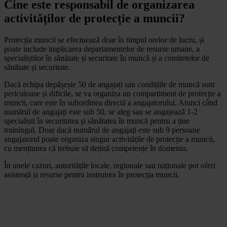
Cine este responsabil de organizarea
activităților de protecție a muncii?
Protecția muncii se efectuează doar în timpul orelor de lucru, și
poate include implicarea departamentelor de resurse umane, a
specialiștilor în sănătate și securitate în muncă și a comitetelor de
sănătate și securitate.
Dacă echipa depășește 50 de angajați sau condițiile de muncă sunt
periculoase și dificile, se va organiza un compartiment de protecție a
muncii, care este în subordinea directă a angajatorului. Atunci când
numărul de angajați este sub 50, se aleg sau se angajează 1-2
specialiști în securitatea și sănătatea în muncă pentru a ține
trainingul. Doar dacă numărul de angajați este sub 9 persoane
angajatorul poate organiza singur activitățile de protecție a muncii,
cu mențiunea că trebuie să dețină competențe în domeniu.
În unele cazuri, autoritățile locale, regionale sau naționale pot oferi
asistență și resurse pentru instruirea în protecția muncii.