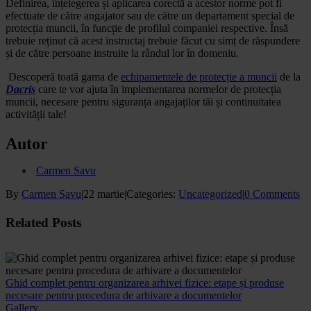
Definirea, înțelegerea și aplicarea corectă a acestor norme pot fi
efectuate de către angajator sau de către un departament special de
protecția muncii, în funcție de profilul companiei respective. Însă
trebuie reținut că acest instructaj trebuie făcut cu simț de răspundere
și de către persoane instruite la rândul lor în domeniu.
Descoperă toată gama de
echipamentele de protecție a muncii
de la
Dacris
care te vor ajuta în implementarea normelor de protecția
muncii, necesare pentru siguranța angajaților tăi și continuitatea
activității tale!
Autor
Carmen Savu
By
Carmen Savu
|
22 martie
|
Categories:
Uncategorized
|
0 Comments
Facebook
X
WhatsApp
Email
Related Posts
Ghid complet pentru organizarea arhivei fizice: etape și produse
necesare pentru procedura de arhivare a documentelor
Gallery