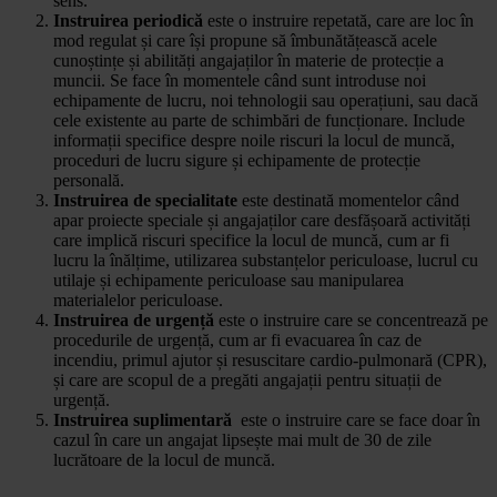
sens.
Instruirea periodică
este o instruire repetată, care are loc în
mod regulat și care își propune să îmbunătățească acele
cunoștințe și abilități angajaților în materie de protecție a
muncii. Se face în momentele când sunt introduse noi
echipamente de lucru, noi tehnologii sau operațiuni, sau dacă
cele existente au parte de schimbări de funcționare. Include
informații specifice despre noile riscuri la locul de muncă,
proceduri de lucru sigure și echipamente de protecție
personală.
Instruirea de specialitate
este destinată momentelor când
apar proiecte speciale și angajaților care desfășoară activități
care implică riscuri specifice la locul de muncă, cum ar fi
lucru la înălțime, utilizarea substanțelor periculoase, lucrul cu
utilaje și echipamente periculoase sau manipularea
materialelor periculoase.
Instruirea de urgență
este o instruire care se concentrează pe
procedurile de urgență, cum ar fi evacuarea în caz de
incendiu, primul ajutor și resuscitare cardio-pulmonară (CPR),
și care are scopul de a pregăti angajații pentru situații de
urgență.
Instruirea suplimentară
este o instruire care se face doar în
cazul în care un angajat lipsește mai mult de 30 de zile
lucrătoare de la locul de muncă.