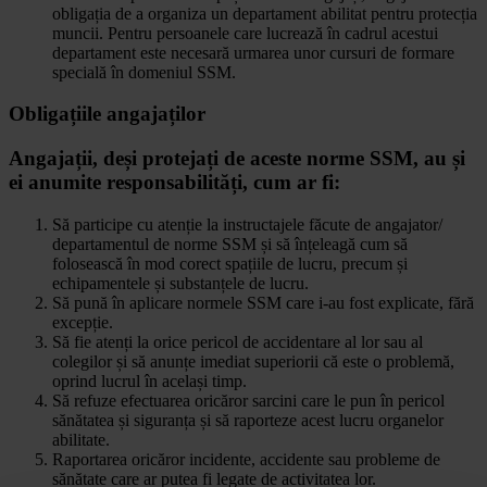
obligația de a organiza un departament abilitat pentru protecția
muncii. Pentru persoanele care lucrează în cadrul acestui
departament este necesară urmarea unor cursuri de formare
specială în domeniul SSM.
Obligațiile angajaților
Angajații, deși protejați de aceste norme SSM, au și
ei anumite responsabilități, cum ar fi:
Să participe cu atenție la instructajele făcute de angajator/
departamentul de norme SSM și să înțeleagă cum să
folosească în mod corect spațiile de lucru, precum și
echipamentele și substanțele de lucru.
Să pună în aplicare normele SSM care i-au fost explicate, fără
excepție.
Să fie atenți la orice pericol de accidentare al lor sau al
colegilor și să anunțe imediat superiorii că este o problemă,
oprind lucrul în același timp.
Să refuze efectuarea oricăror sarcini care le pun în pericol
sănătatea și siguranța și să raporteze acest lucru organelor
abilitate.
Raportarea oricăror incidente, accidente sau probleme de
sănătate care ar putea fi legate de activitatea lor.