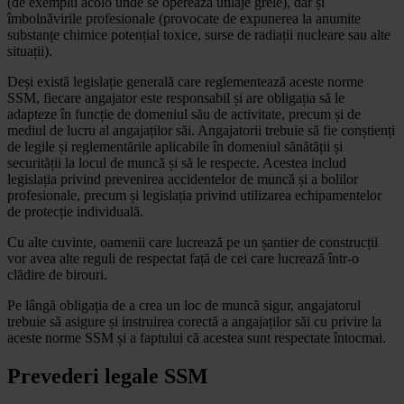
(de exemplu acolo unde se operează utilaje grele), dar și
îmbolnăvirile profesionale (provocate de expunerea la anumite
substanțe chimice potențial toxice, surse de radiații nucleare sau alte
situații).
Deși există legislație generală care reglementează aceste norme
SSM, fiecare angajator este responsabil și are obligația să le
adapteze în funcție de domeniul său de activitate, precum și de
mediul de lucru al angajaților săi. Angajatorii trebuie să fie conștienți
de legile și reglementările aplicabile în domeniul sănătății și
securității la locul de muncă și să le respecte. Acestea includ
legislația privind prevenirea accidentelor de muncă și a bolilor
profesionale, precum și legislația privind utilizarea echipamentelor
de protecție individuală.
Cu alte cuvinte, oamenii care lucrează pe un șantier de construcții
vor avea alte reguli de respectat față de cei care lucrează într-o
clădire de birouri.
Pe lângă obligația de a crea un loc de muncă sigur, angajatorul
trebuie să asigure și instruirea corectă a angajaților săi cu privire la
aceste norme SSM și a faptului că acestea sunt respectate întocmai.
Prevederi legale SSM