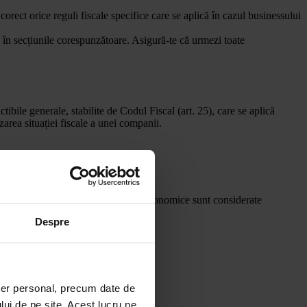
 corect orice reguli fiscale specifice care se aplică în cazul businessului
e în secțiunile corespunzătoare. Asigură-te că urmezi toate
ctibile generale, stabilite de Codul Fiscal (art. 25), care se aplică
zarea situației fiscale a unei companii.
osite în scopul desfășurării activității economice sunt considerate
Despre
ter personal, precum date de
lui de pe site. Acest lucru ne