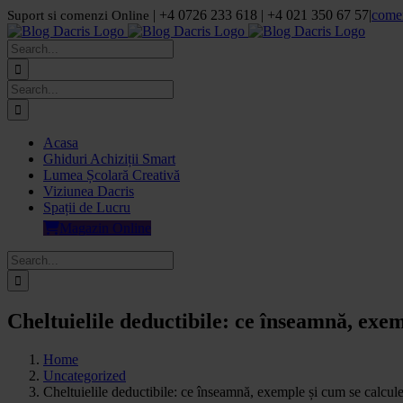
Skip
| +4 0726 233 618 | +4 021 350 67 57
|
come
Suport si comenzi Online
to
Facebook
LinkedIn
YouTube
Pinterest
content
Search
for:
Search
for:
Acasa
Ghiduri Achiziții Smart
Lumea Școlară Creativă
Viziunea Dacris
Spații de Lucru
Magazin Online
Search
for:
Cheltuielile deductibile: ce înseamnă, exe
Home
Uncategorized
Cheltuielile deductibile: ce înseamnă, exemple și cum se calcul