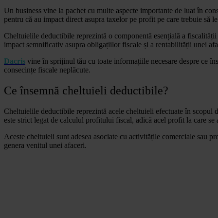
Un business vine la pachet cu multe aspecte importante de luat în conside
pentru că au impact direct asupra taxelor pe profit pe care trebuie să le p
Cheltuielile deductibile reprezintă o componentă esențială a fiscalității
impact semnificativ asupra obligațiilor fiscale și a rentabilității unei afa
Dacris
vine în sprijinul tău cu toate informațiile necesare despre ce înse
consecințe fiscale neplăcute.
Ce însemnă cheltuieli deductibile?
Cheltuielile deductibile reprezintă acele cheltuieli efectuate în scopul 
este strict legat de calculul profitului fiscal, adică acel profit la care se
Aceste cheltuieli sunt adesea asociate cu activitățile comerciale sau pro
genera venitul unei afaceri.