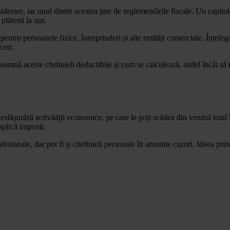
rare, iar unul dintre acestea ține de reglementările fiscale. Un capitol f
lătești la stat.
 pentru persoanele fizice, întreprinderi și alte entități comerciale. Înțel
ceri.
amnă aceste cheltuieli deductibile și cum se calculează, astfel încât să te 
desfășurării activității economice, pe care le poți scădea din venitul tota
 aplică impozit.
fesionale, dar pot fi și cheltuieli personale în anumite cazuri. Ideea pri