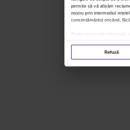
permite să vă afișăm reclame 
nostru prin intermediul rețele
consimțământul oricând, făcân
Pentru mai multe informații, v
Refuză