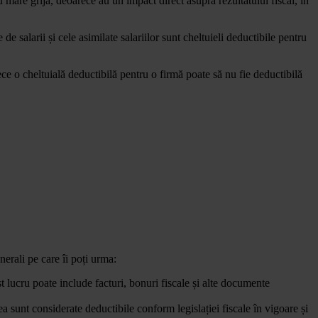
u mare grijă, deoarece au un impact direct asupra rezultatului fiscal, în
 de salarii și cele asimilate salariilor sunt cheltuieli deductibile pentru
arece o cheltuială deductibilă pentru o firmă poate să nu fie deductibilă
enerali pe care îi poți urma:
st lucru poate include facturi, bonuri fiscale și alte documente
ea sunt considerate deductibile conform legislației fiscale în vigoare și