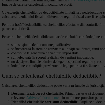
Cheltuielile deductibile sunt reglementate de
art. 25 din Legea nr. 227
funcție de care se calculează impozitul pe profit.
Cu excepția cheltuielilor cu deductibilitate limitată sau nedeductibile spec
calcularea rezultatului fiscal, indiferent de regimul fiscal care li se apl
Pentru a hotărî deductibilitatea cheltuielilor efectuate din conturile fir
pentru o altă firmă.
Pe scurt, cheltuielile deductibile sunt acele cheltuieli care îndeplinesc
sunt susținute de documente justificative;
se încadrează în sfera de activitate a unității sau firmei, fiind n
contribuie la generarea de venituri impozabile;
sunt efectuate în scopul realizării de venituri impozabile;
nu depășesc limitele admise de lege, respectând regulile și restric
îndeplinesc condițiile prevăzute de lege pentru a fi scăzute din 
Cum se calculează cheltuielile deductibile?
Calcularea cheltuielilor deductibile poate varia în funcție de jurisdicția 
Documentează corect cheltuielile
: Primul pas este să documente
relevante.
Arhivează documentele
în mod corespunzător pentru 
Identifică cheltuielile care sunt deductibile
: După ce ai docume