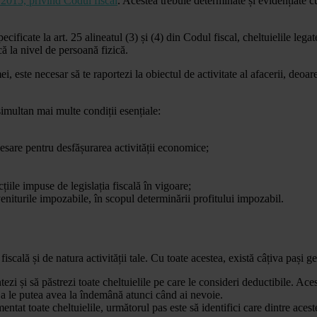
/2015, privind Codul fiscal
. Acestea trebuie determinate și evidențiate c
ificate la art. 25 alineatul (3) și (4) din Codul fiscal, cheltuielile legate
ică la nivel de persoană fizică.
mei, este necesar să te raportezi la obiectul de activitate al afacerii, deo
 simultan mai multe condiții esențiale:
ecesare pentru desfășurarea activității economice;
țiile impuse de legislația fiscală în vigoare;
veniturile impozabile, în scopul determinării profitului impozabil.
fiscală și de natura activității tale. Cu toate acestea, există câțiva pași g
zi și să păstrezi toate cheltuielile pe care le consideri deductibile. Ace
a le putea avea la îndemână atunci când ai nevoie.
ntat toate cheltuielile, următorul pas este să identifici care dintre acest