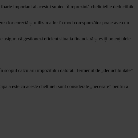
oarte important al acestui subiect îl reprezintă cheltuielile deductibile,
egerea lor corectă și utilizarea lor în mod corespunzător poate avea un
asiguri că gestionezi eficient situația financiară și eviți potențialele
l în scopul calculării impozitului datorat. Termenul de „deductibilitate”
ncipală este că aceste cheltuieli sunt considerate „necesare” pentru a