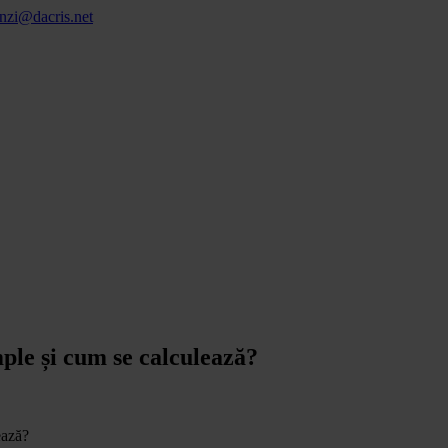
nzi@dacris.net
mple și cum se calculează?
ează?