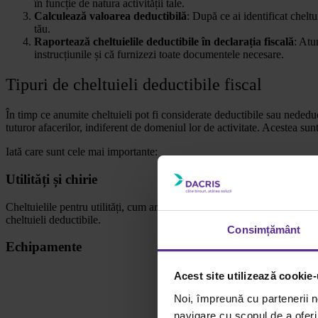
în funcție de natura activității tale.
Calculează valoarea deductibilă
: După ce ai identificat cheltu
tău.
Raportează cheltuielile deductibile în declarația fiscală
: Atu
instrucțiunile și că furnizezi toate documentele necesare.
Tipuri de cheltuieli deductibile fiscal
În timp ce anumite cheltuieli pot fi considerate deductibile sau nededucti
tuturor afacerilor, indiferent de domeniul lor de activitate. Acestea sun
Iată care sunt cele mai importante:
Utilități și chirie
Cheltuielile pentru utilități, cum ar fi electricitatea, apa, gazul, precum 
cheltuieli deductibile.
Consimțământ
Echipamente
Acest site utilizează cookie-
Noi, împreună cu partenerii n
navigare cu scopul de a oferi 