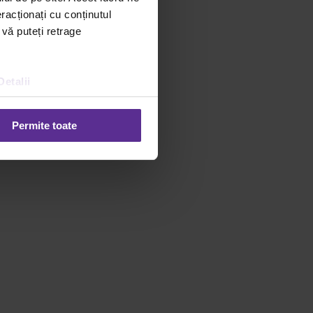
racționați cu conținutul
 vă puteți retrage
Detalii
Permite toate