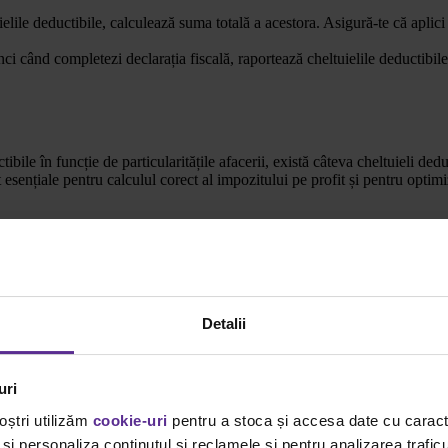
ielile deductibile, calculează suma totală a acestora. Asigură-te că aplici
nci când completezi declarația fiscală, raportează cheltuielile deductibil
bile în funcție de particularitățile afacerii, există câteva cheltuieli dedu
t esențiale pentru calculul corect al impozitului pe profit și pentru optimi
și chiriile plătite pentru spațiile de birouri sau pentru alte facilități fol
Detalii
uri
oștri utilizăm
cookie-uri
pentru a stoca și accesa date cu carac
și personaliza conținutul și reclamele și pentru analizarea traficu