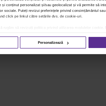
și conținut personalizat și/sau geolocalizat și vă permite să inte
lor sociale. Puteți revizui preferințele privind consimțământul sau
d click pe linkul către setările dvs. de cookie-uri.
ă rugăm să revizuiți politica privind utilizarea modulelor cookie.
Personalizează