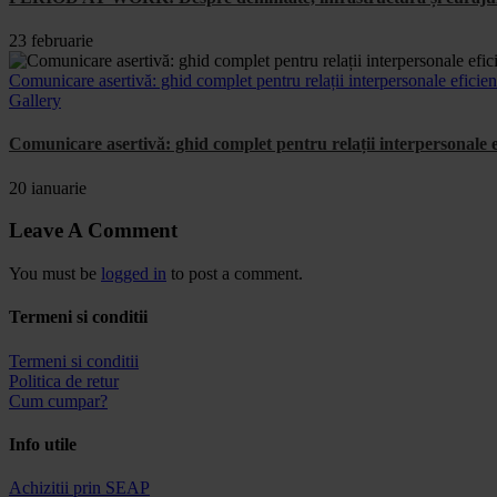
23 februarie
Comunicare asertivă: ghid complet pentru relații interpersonale eficien
Gallery
Comunicare asertivă: ghid complet pentru relații interpersonale e
20 ianuarie
Leave A Comment
You must be
logged in
to post a comment.
Termeni si conditii
Termeni si conditii
Politica de retur
Cum cumpar?
Info utile
Achizitii prin SEAP