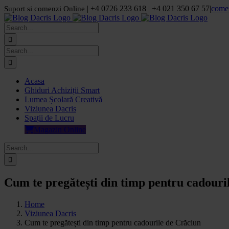
Skip
| +4 0726 233 618 | +4 021 350 67 57
|
come
Suport si comenzi Online
to
Facebook
LinkedIn
YouTube
Pinterest
content
Search
for:
Search
for:
Acasa
Ghiduri Achiziții Smart
Lumea Școlară Creativă
Viziunea Dacris
Spații de Lucru
Magazin Online
Search
for:
Cum te pregătești din timp pentru cadouri
Home
Viziunea Dacris
Cum te pregătești din timp pentru cadourile de Crăciun