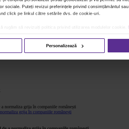
u atenție. 🙂 Dacă vrei să le oferi exact ce-și doresc, sigur îi vei auzi l
lor sociale. Puteți revizui preferințele privind consimțământul sau
ra!
d click pe linkul către setările dvs. de cookie-uri.
ă rugăm să revizuiți politica privind utilizarea modulelor cookie.
nts
Personalizează
t
ormaliza grija în companiile românești
e a normaliza grija în companiile românești