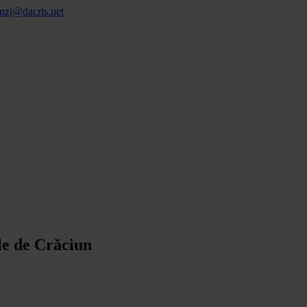
nzi@dacris.net
le de Crăciun