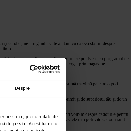
r și când?”, ne-am gândit să te ajutăm cu câteva sfaturi despre
n timp.
suficient, iar planurile de acasă uneori nu se potrivesc cu programul de
aci rost” de câteva ore în plus pentru alergat prin magazine.
 listă și câteva idei de cadou și chiar o sumă maximă pe care o poți
Despre
 accesoriu pentru birou va fi bine-primit și de superiorul tău și de un
are le-am detaliat noi aici.
&C de pe
www.rechizitelemele.ro
. Când vorbim despre cadourile pentru
ter personal, precum date de
ce nu mai va mai crede în Moș Crăciun. Cele mai potrivite cadouri sunt
lui de pe site. Acest lucru ne
racționați cu conținutul