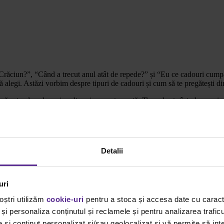
Crăciun?”, “Când a trecut anul atât de repede?” și “Eu ce cadouri cumpă
ă alegi. Astăzi vorbim despre tipuri de cadouri și cum să te pregătești di
ă este, de cele mai multe ori, ușor stresantă. Timpul este întodeauna in
ști la ce-și doresc cei cărore vrei să le oferi ceva și e și mai greu să “f
ndit și tu:
e vei dărui ceva. Nu ar fi o idee rea să adaugi în dreptul fiecăruia de pe
Detalii
, te poți inpira din propunerile noastre. Un instrument de scris sau orice
ant să ții cont de câteva reguli nescrise atunci când alegi un cadou, pe c
uri
chizite, accesorii pentru birou, o tabletă sau orice alt produs din zona IT
oștri utilizăm
cookie-uri
pentru a stoca și accesa date cu carac
e de Crăciun are o semnificație deosebită, ce se va păstra chiar și după 
și personaliza conținutul și reclamele și pentru analizarea traficu
ățile de a socializa.
și conținut personalizat și/sau geolocalizat și vă permite să inte