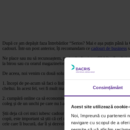
După ce am depășit faza întrebărilor “Serios? Mai e așa puțin până la 
cadouri. Într-un post anterior, îți recomandam ce
cadouri de business
s
Ne place sau nu să recunoaștem, perioada dinaintea Sărbătorilor de iarn
la birou sau cu orarul magazinelor. E greu să găsești răgazul să te gânde
De aceea, noi venim cu două soluții la care suntem convinși că te-ai gâ
1. începi de pe-acum să faci o listă cu toate persoanele cărora știi că l
Consimțământ
cheltui. In acest fel, vei fi mult mai organizat și cu bugetul. 🙂
2. cumpără online ca să economisești timp. Pentru cadourile de business
coleg și de un unchi pe care nu l-ai mai văzut demult. Desigur, e import
Acest site utilizează cookie-
Știi deja că cei mici iubesc cadourile! Pentru ei poți alege jucării, re
Noi, împreună cu partenerii n
copii, este important să știi că cel mic va înțelege că ceea ce primeșt
navigare cu scopul de a oferi 
cele care îi bucură, dar îi și dezvoltă inteligența, creativitatea sau abilit
permite să vă afișăm reclame 