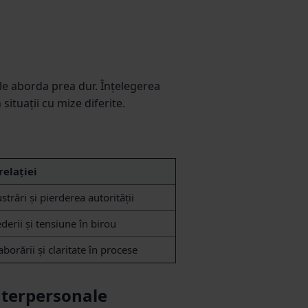
 le aborda prea dur. Înțelegerea
 situații cu mize diferite.
elației
trări și pierderea autorității
derii și tensiune în birou
borării și claritate în procese
interpersonale