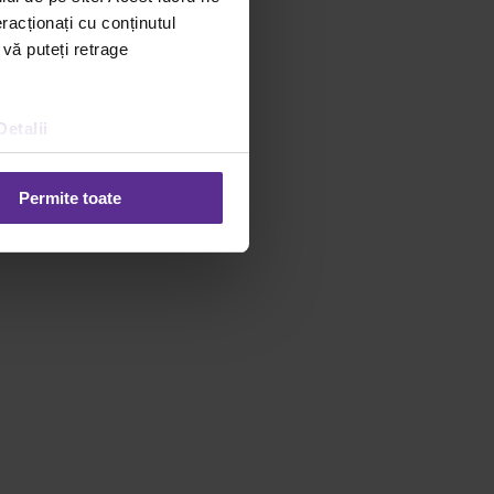
racționați cu conținutul
 vă puteți retrage
Detalii
Permite toate