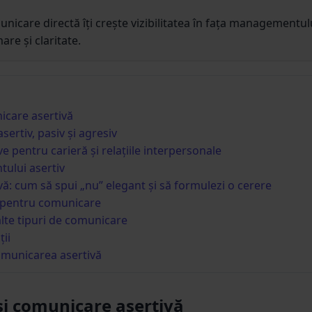
nicare directă îți crește vizibilitatea în fața managementulu
are și claritate.
icare asertivă
sertiv, pasiv și agresiv
ve pentru carieră și relațiile interpersonale
tului asertiv
ă: cum să spui „nu” elegant și să formulezi o cerere
 pentru comunicare
lte tipuri de comunicare
ii
omunicarea asertivă
și comunicare asertivă