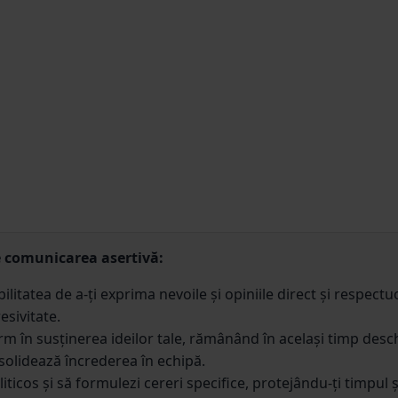
e comunicarea asertivă:
litatea de a-ți exprima nevoile și opiniile direct și respect
esivitate.
ferm în susținerea ideilor tale, rămânând în același timp desc
solidează încrederea în echipă.
iticos și să formulezi cereri specifice, protejându-ți timpul ș