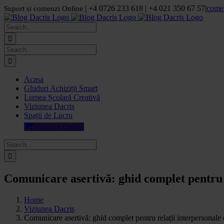
Skip
| +4 0726 233 618 | +4 021 350 67 57
|
come
Suport si comenzi Online
to
Facebook
LinkedIn
YouTube
Pinterest
content
Search
for:
Search
for:
Acasa
Ghiduri Achiziții Smart
Lumea Școlară Creativă
Viziunea Dacris
Spații de Lucru
Magazin Online
Search
for:
Comunicare asertivă: ghid complet pentru r
Home
Viziunea Dacris
Comunicare asertivă: ghid complet pentru relații interpersonale 