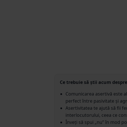
Ce trebuie să știi acum despr
Comunicarea asertivă este abi
perfect între pasivitate și agr
Asertivitatea te ajută să fii 
interlocutorului, ceea ce con
Înveți să spui „nu” în mod pol