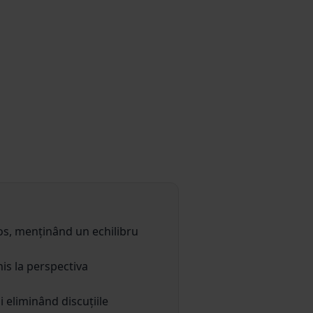
uos, menținând un echilibru
his la perspectiva
i eliminând discuțiile