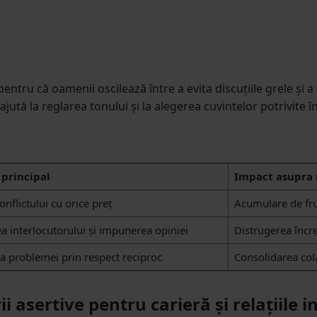
entru că oamenii oscilează între a evita discuțiile grele și a
 ajută la reglarea tonului și la alegerea cuvintelor potrivite în
 principal
Impact asupra r
onflictului cu orice preț
Acumulare de frus
 interlocutorului și impunerea opiniei
Distrugerea încre
a problemei prin respect reciproc
Consolidarea cola
i asertive pentru carieră și relațiile 