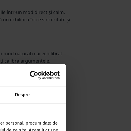
le într-un mod direct și calm,
ă un echilibru între sinceritate și
în mod natural mai echilibrat.
-ți calibra argumentele.
r-un conflict deschis.
 reușite cu colegii tăi. Atunci
nfortul fizic care alimentează
ea de bine necesară.
Despre
ter personal, precum date de
lui de pe site. Acest lucru ne