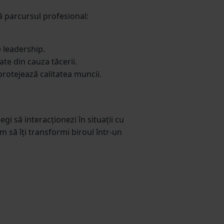
ză parcursul profesional:
e leadership.
te din cauza tăcerii.
 protejează calitatea muncii.
gi să interacționezi în situații cu
m să îți transformi biroul într-un