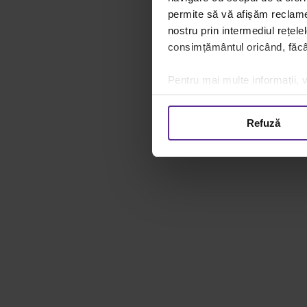
permite să vă afișăm reclame 
nostru prin intermediul rețele
consimțământul oricând, făcân
Pentru mai multe informații, v
Refuză