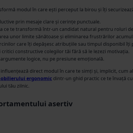
nsformă modul în care ești perceput la birou și îți securizea
oductive prin mesaje clare și cerințe punctuale.
ceea ce te transformă într-un candidat natural pentru roluri d
area unor limite sănătoase și eliminarea frustrărilor acumula
inilor care îți depășesc atribuțiile sau timpul disponibil îți
 critici constructive colegilor tăi fără să le lezezi motivația.
pe argumente logice, nu pe presiune emoțională.
nfluențează direct modul în care te simți și, implicit, cum ale
obilierului ergonomic
dintr-un ghid practic ce te învață cu
ului tău zilnic.
portamentului asertiv