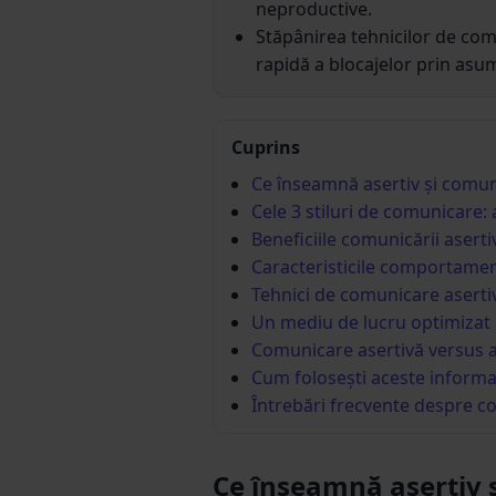
neproductive.
Stăpânirea tehnicilor de comu
rapidă a blocajelor prin asum
Cuprins
Ce înseamnă asertiv și comun
Cele 3 stiluri de comunicare: a
Beneficiile comunicării aserti
Caracteristicile comportamen
Tehnici de comunicare asertiv
Un mediu de lucru optimizat
Comunicare asertivă versus a
Cum folosești aceste informaț
Întrebări frecvente despre c
Ce înseamnă asertiv 