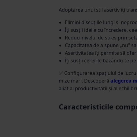
Adoptarea unui stil asertiv îți tra
Elimini discuțiile lungi și nepr
Îți susții ideile cu încredere, 
Reduci nivelul de stres prin set
Capacitatea de a spune „nu” sarc
Asertivitatea îți permite să oferi
Îți susții cererile bazându-te 
✅ Configurarea spațiului de lucru i
mize mari. Descoperă
alegerea m
aliat al productivității și al echilibr
Caracteristicile com