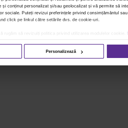
și conținut personalizat și/sau geolocalizat și vă permite să inte
lor sociale. Puteți revizui preferințele privind consimțământul sau
d click pe linkul către setările dvs. de cookie-uri.
ă rugăm să revizuiți politica privind utilizarea modulelor cookie.
Personalizează