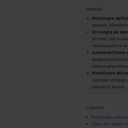
Esențial:
Psihologie aplica
respect, diferenții
Strategie pe des
primesc daruri baza
recunoaștere și ex
Sustenabilitate ș
alegerea produselo
reduce amprenta 
Planificare efici
calendar strategic
parcursul anului.
Cuprins
Psihologia cadoulu
Tipuri de cadouri b