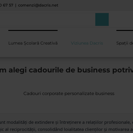
0 67 57
|
comenzi@dacris.net
Lumea Școlară Creativă
Viziunea Dacris
Spații d
m alegi cadourile de business potriv
t modalități de extindere și întreținere a relațiilor profesionale,
al reciprocității, consolidând loialitatea clienților și motivarea a