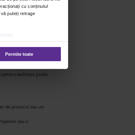
doul tău corporate.
racționați cu conținutul
 vă puteți retrage
lațiile pe termen lung.
ecvate contextului
Detalii
a motivarea și retenția
Permite toate
 și recunoașterea
et de cafea premium cu un
ă pentru wellness poate
ner de protocol sau un
ompaniei sau o