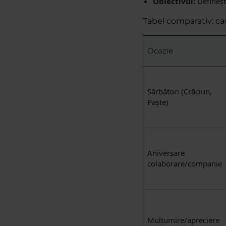
Obiectivul:
Defineșt
Tabel comparativ: ca
Ocazie
Sărbători (Crăciun,
Paște)
Aniversare
colaborare/companie
Mulțumire/apreciere