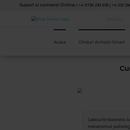
Skip
Suport si comenzi Online
| +4 0726 233 618 | +4 021 35
to
Search
content
for:
Acasa
Ghiduri Achiziții Smart
Cu
Cadourile business sun
mecanismul psihologic 