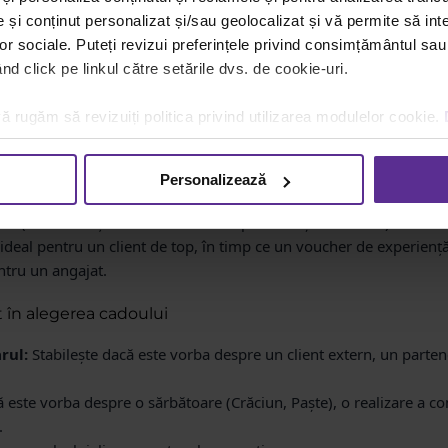
tinatari impune un set distinct de așteptări și obiective pentru ca
și conținut personalizat și/sau geolocalizat și vă permite să inte
lor sociale. Puteți revizui preferințele privind consimțământul sau
 daruri care să transmită apreciere și exclusivitate, consolidând re
d click pe linkul către setările dvs. de cookie-uri.
col
trebuie să respecte o etichetă profesională strictă și să fie ad
ă rugăm să revizuiți politica privind utilizarea modulelor cookie.
ngajați
trebuie să reflecte recunoașterea și să contribuie vizibil l
Personalizează
 oferi același cadou unui angajat junior (unde primează utilitatea
t VIP (unde esențiale sunt calitatea superioară și unicitatea). Un s
 ideal pentru un client de top, în timp ce un voucher de experienț
ntru un angajat.
t în alegerea cadoului
rul:
Stabilește dacă este vorba despre un client extern, un parte
ă este vorba despre o sărbătoare (Crăciun, Paște), o realizare a c
.