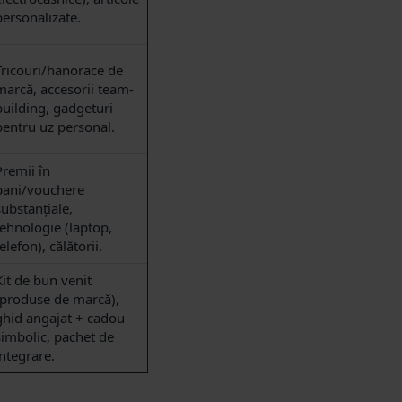
personalizate.
Tricouri/hanorace de
marcă, accesorii team-
building, gadgeturi
pentru uz personal.
Premii în
bani/vouchere
substanțiale,
tehnologie (laptop,
elefon), călătorii.
Kit de bun venit
(produse de marcă),
ghid angajat + cadou
simbolic, pachet de
integrare.