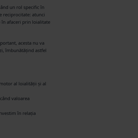
vând un rol specific în
 reciprocitate: atunci
n afaceri prin loialitate
mportant, acesta nu va
rzi, îmbunătățind astfel
or al loialității și al
escând valoarea
vestim în relația