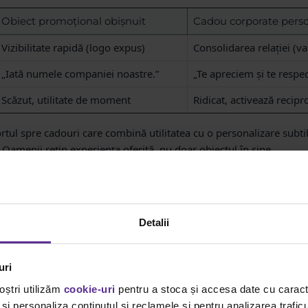
Obiect promoțional obișnuit
Cadou corporate perso
Vizibilitate rapidă (logo expus)
Consolidarea relației (v
„Iată numele companiei noastre.”
„Te apreciem și te respe
Scăzut, utilitate de moment
Ridicat, activează recipr
rtul spre cadouri care combină utilitatea cu o personalizare subtil
amenii rețin experiența oferită, nu doar obiectul în sine.
 business în funcție de destinatar și ocazie
Detalii
it depinde, în mod esențial, de identitatea destinatarului și de oca
 o abordare diferită pentru a maximiza impactul emoțional și strat
uri
oștri utilizăm
cookie-uri
pentru a stoca și accesa date cu carac
inatarul și eticheta
și personaliza conținutul și reclamele și pentru analizarea traficu