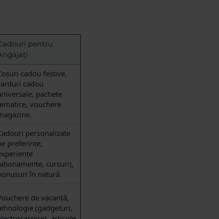
Cadouri pentru
Angajați
Coșuri cadou festive,
carduri cadou
universale, pachete
tematice, vouchere
magazine.
Cadouri personalizate
pe preferințe,
experiențe
(abonamente, cursuri),
bonusuri în natură.
Vouchere de vacanță,
tehnologie (gadgeturi,
electrocasnice), articole