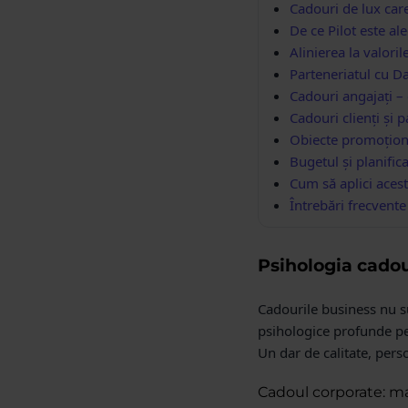
Cadouri de lux care
De ce Pilot este ale
Alinierea la valori
Parteneriatul cu D
Cadouri angajați – 
Cadouri clienți și p
Obiecte promoțional
Bugetul și planific
Cum să aplici acest
Întrebări frecvent
Psihologia cadou
Cadourile business nu s
psihologice profunde pen
Un dar de calitate, pers
Cadoul corporate: m