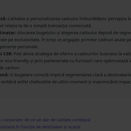
tă:
Calitatea și personalizarea cadoului îmbunătățesc percepția b
nd relația ta de o simplă tranzacție comercială.
tinatar:
Alocarea bugetului și alegerea cadoului depind de segmen
te pe exclusivitate, în timp ce angajații primesc cadouri axate pe 
periențe personale.
i CSR:
Poți alinia strategia de oferire a cadourilor business la val
r eco-friendly și prin parteneriate cu furnizori care optimizează l
de carbon.
entă:
O bugetare corectă implică segmentarea clară a destinatarilo
, evitând astfel cheltuielile de ultim moment și maximizând impactu
i corporate: de ce un dar de calitate contează
usiness în funcție de destinatar și ocazie