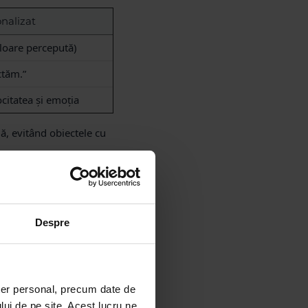
nalizat
aloare percepută)
ctăm.”
ocitatea și emoția
ă, evitând obiectele cu
Despre
zia oferirii, deoarece
egic.
ter personal, precum date de
lui de pe site. Acest lucru ne