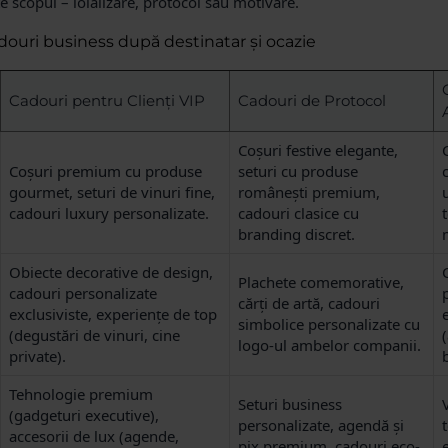
e scopul – loializare, protocol sau motivare.
douri business după destinatar și ocazie
Cadouri pentru Clienți VIP
Cadouri de Protocol
Coșuri festive elegante,
Coșuri premium cu produse
seturi cu produse
gourmet, seturi de vinuri fine,
românești premium,
cadouri luxury personalizate.
cadouri clasice cu
branding discret.
Obiecte decorative de design,
Plachete comemorative,
cadouri personalizate
cărți de artă, cadouri
exclusiviste, experiențe de top
simbolice personalizate cu
(degustări de vinuri, cine
logo-ul ambelor companii.
private).
Tehnologie premium
Seturi business
(gadgeturi executive),
personalizate, agendă și
accesorii de lux (agende,
pix premium, cadouri eco-