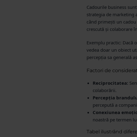
Cadourile business sunt d
strategia de marketing 
când primești un cadou n
crescută și colaborare î
Exemplu practic:
Dacă of
vedea doar un obiect util
percepția sa generală a
Factori de considera
Reciprocitatea:
Sent
colaborării.
Percepția brandulu
percepută a companie
Conexiunea emoțio
noastră pe termen lu
Tabel ilustrând difer