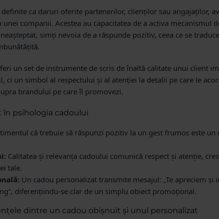
efinite ca daruri oferite partenerilor, clienților sau angajaților, a
a unei companii. Acestea au capacitatea de a activa mecanismul de
eașteptat, simți nevoia de a răspunde pozitiv, ceea ce se traduce î
mbunătățită.
eri un set de instrumente de scris de înaltă calitate unui client i
, ci un simbol al respectului și al atenției la detalii pe care le aco
supra brandului pe care îl promovezi.
t în psihologia cadoului
imentul că trebuie să răspunzi pozitiv la un gest frumos este un mot
i:
Calitatea și relevanța cadoului comunică respect și atenție, cr
i tale.
nală:
Un cadou personalizat transmite mesajul: „Te apreciem și in
ng”, diferențiindu-se clar de un simplu obiect promoțional.
ențele dintre un cadou obișnuit și unul personalizat