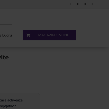
Facebook
LinkedIn
YouTube
Pinterest
MAGAZIN ONLINE
e Lucru
ite
 care activează
ngajaților.