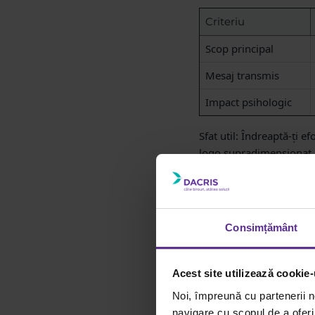
Criteriu
Scop principal
Mesaj transmis
Impact psihologic
Sfat util:
Îndreaptă-ți efo
logo supradimensionat. O
Tipuri de cadouri
Consimțământ
Alegerea cadoului potriv
fiecare context necesită
Acest site utilizează cookie-
Noi, împreună cu partenerii n
Elemente cheie: dest
navigare cu scopul de a oferi 