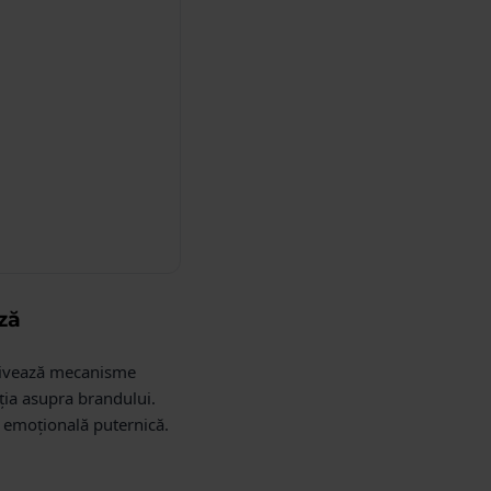
ză
ctivează mecanisme
ția asupra brandului.
e emoțională puternică.