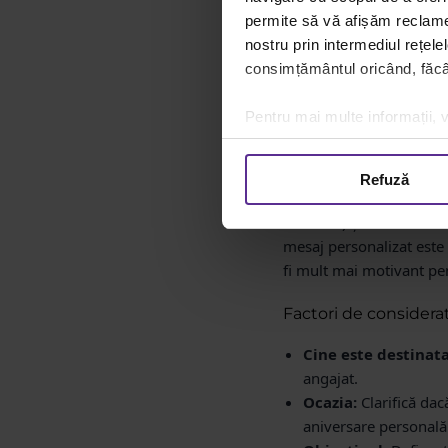
Fiecare categorie de des
permite să vă afișăm reclame 
nostru prin intermediul rețele
Clienții VIP
necesită
consimțământul oricând, făcân
Cadourile de proto
formal.
Pentru mai multe informații, v
Cadourile pentru a
echipei.
Refuză
Exemplu practic:
Nu poți
efortului) și unui clien
mesaj personalizat este
fi mult mai motivant pe
Factori de considera
Cine este destinata
angajat.
Ocazia:
Clarifică dac
aniversare personală