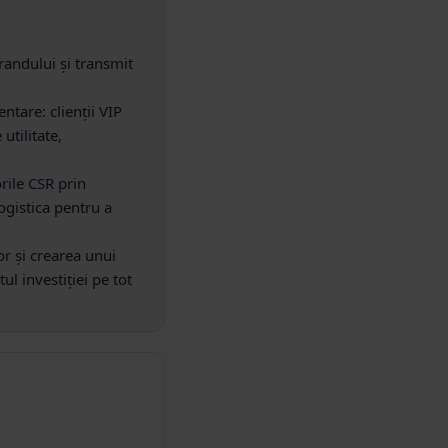
randului și transmit
tare: clienții VIP
utilitate,
orile CSR prin
ogistica pentru a
r și crearea unui
l investiției pe tot