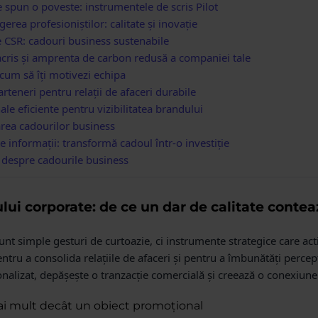
 spun o poveste: instrumentele de scris Pilot
gerea profesioniștilor: calitate și inovație
le CSR: cadouri business sustenabile
acris și amprenta de carbon redusă a companiei tale
cum să îți motivezi echipa
arteneri pentru relații de afaceri durabile
e eficiente pentru vizibilitatea brandului
area cadourilor business
e informații: transformă cadoul într-o investiție
e despre cadourile business
lui corporate: de ce un dar de calitate contea
unt simple gesturi de curtoazie, ci instrumente strategice care a
tru a consolida relațiile de afaceri și pentru a îmbunătăți percep
onalizat, depășește o tranzacție comercială și creează o conexiun
ai mult decât un obiect promoțional