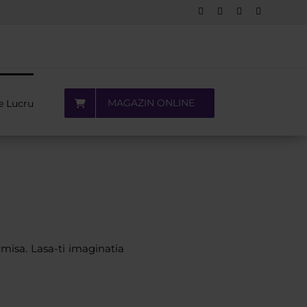
Facebook
LinkedIn
YouTube
Pinterest
MAGAZIN ONLINE
e Lucru
rmisa. Lasa-ti imaginatia