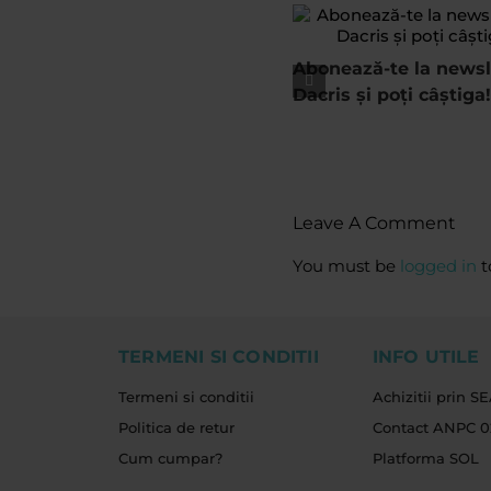
Abonează-te la newsl
Dacris și poți câștiga!
Leave A Comment
You must be
logged in
t
TERMENI SI CONDITII
INFO UTILE
Termeni si conditii
Achizitii prin S
Politica de retur
Contact ANPC 02
Cum cumpar?
Platforma SOL