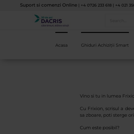
Skip
Suport si comenzi Online
| +4 0726 233 618 | +4 021 35
to
content
Search
for:
Acasa
Ghiduri Achiziții Smart
Vino si tu in lumea Frixi
Cu Frixion, scrisul a de
sa zboare, poti sterge o
Cum este posibil?