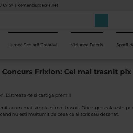
0 67 57
|
comenzi@dacris.net
Lumea Școlară Creativă
Viziunea Dacris
Spații d
Concurs Frixion: Cel mai trasnit pix
on. Distreaza-te si castiga premii!
venit acum mai simplu si mai trasnit. Orice greseala este pe
ricand nu esti multumit de ceea ce ai scris sau desenat.