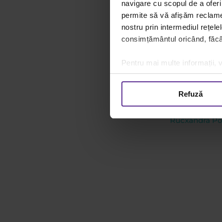
marketing de la Pilot, d
navigare cu scopul de a oferi 
frecare face ca cerneal
permite să vă afișăm reclame 
cerneala reapare.
nostru prin intermediul rețele
consimțământul oricând, făcân
Dacris Impex SRL import
pe piata romaneasca si e
Pentru mai multe informații, v
produselor tiparite. Ca
companiei noastre.
Refuză
Autor
Rucxandra P