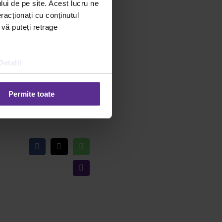
ve. Caldura generata prin
lui de pe site. Acest lucru ne
 temperaturi de – 20 °C,
racționați cu conținutul
 vă puteți retrage
S este prezent de 14 ani
articolelor de birou si a
Detalii
mai important avantaj al
Permite toate
Facebook
X
WhatsApp
Email