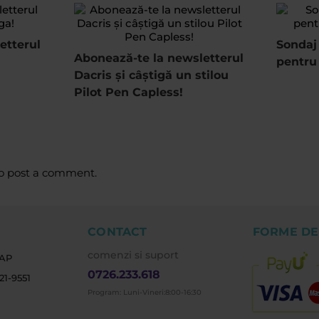
etterul
Sondaj
Abonează-te la newsletterul
pentru 
Dacris și câștigă un stilou
Pilot Pen Capless!
o post a comment.
CONTACT
FORME DE
comenzi si suport
EAP
0726.233.618
1-9551
Program: Luni-Vineri:8:00-16:30