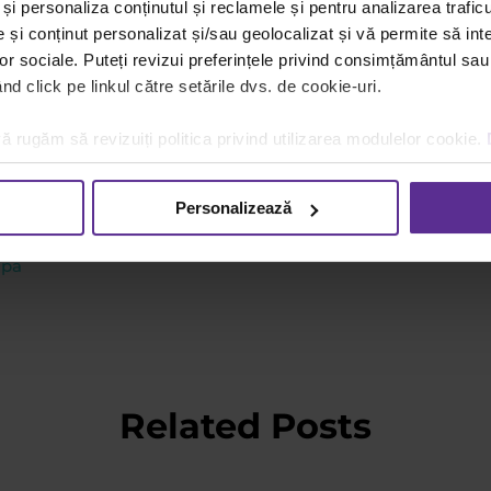
ar in principiu este o varianta a cernelurilor termo-reacti
și personaliza conținutul și reclamele și pentru analizarea traficu
a sa devina translucida (la temperaturi de peste 60°C). La
și conținut personalizat și/sau geolocalizat și vă permite să inte
lor sociale. Puteți revizui preferințele privind consimțământul sau
d click pe linkul către setările dvs. de cookie-uri.
a in exclusivitate Pilot pe piata romaneasca. Grupul DACRI
ste specializat in importul, distributia si comercializarea 
ă rugăm să revizuiți politica privind utilizarea modulelor cookie.
litatea produselor si serviciilor furnizate reprezinta cel 
Personalizează
opa
Related Posts