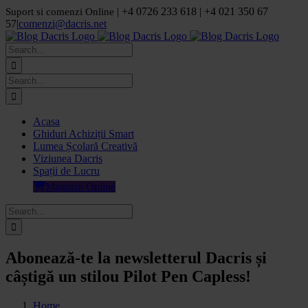
Skip
| +4 0726 233 618 | +4 021 350 67
Suport si comenzi Online
to
57
|
comenzi@dacris.net
content
Facebook
LinkedIn
YouTube
Pinterest
Search
for:
Search
for:
Acasa
Ghiduri Achiziții Smart
Lumea Școlară Creativă
Viziunea Dacris
Spații de Lucru
Magazin Online
Search
for:
Abonează-te la newsletterul Dacris și
câștigă un stilou Pilot Pen Capless!
Home