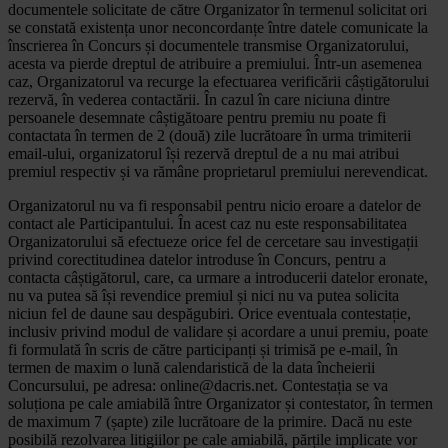
documentele solicitate de către Organizator în termenul solicitat ori
se constată existența unor neconcordanțe între datele comunicate la
înscrierea în Concurs și documentele transmise Organizatorului,
acesta va pierde dreptul de atribuire a premiului. Într-un asemenea
caz, Organizatorul va recurge la efectuarea verificării câștigătorului
rezervă, în vederea contactării. În cazul în care niciuna dintre
persoanele desemnate câștigătoare pentru premiu nu poate fi
contactata în termen de 2 (două) zile lucrătoare în urma trimiterii
email-ului, organizatorul își rezervă dreptul de a nu mai atribui
premiul respectiv și va rămâne proprietarul premiului nerevendicat.
Organizatorul nu va fi responsabil pentru nicio eroare a datelor de
contact ale Participantului. În acest caz nu este responsabilitatea
Organizatorului să efectueze orice fel de cercetare sau investigații
privind corectitudinea datelor introduse în Concurs, pentru a
contacta câștigătorul, care, ca urmare a introducerii datelor eronate,
nu va putea să își revendice premiul și nici nu va putea solicita
niciun fel de daune sau despăgubiri. Orice eventuala contestație,
inclusiv privind modul de validare și acordare a unui premiu, poate
fi formulată în scris de către participanți și trimisă pe e-mail, în
termen de maxim o lună calendaristică de la data încheierii
Concursului, pe adresa: online@dacris.net. Contestația se va
soluționa pe cale amiabilă între Organizator și contestator, în termen
de maximum 7 (șapte) zile lucrătoare de la primire. Dacă nu este
posibilă rezolvarea litigiilor pe cale amiabilă, părțile implicate vor