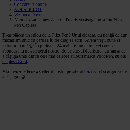
Concursuri online
NOI SI PILOT
Viziunea Dacris
Abonează-te la newsletterul Dacris și câștigă un stilou Pilot
Pen Capless!
Ți-ar plăcea un stilou de la Pilot Pen? Unul elegant, cu peniță de aur,
mecanism unic cu care să îți fie drag să scrii? Avem vești bune și
extraordinare! 😊 În perioada 24 mai – 6 iunie, toți cei care se
abonează la newsletterul nostru, de pe site-ul dacris.net, au șansa de
a câștiga unul dintre cele mai celebre stilouri marca Pilot Pen, stiloul
Capless Gold
.
Abonează-te la newsletterul nostru pe site-ul
dacris.net
și ai șansa de
a câștiga. 😊