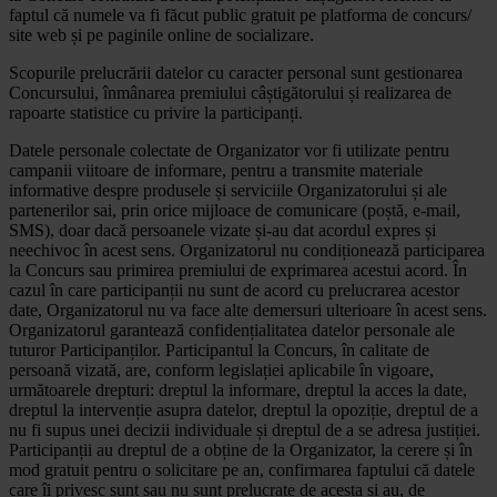
faptul că numele va fi făcut public gratuit pe platforma de concurs/
site web și pe paginile online de socializare.
Scopurile prelucrării datelor cu caracter personal sunt gestionarea
Concursului, înmânarea premiului câștigătorului și realizarea de
rapoarte statistice cu privire la participanți.
Datele personale colectate de Organizator vor fi utilizate pentru
campanii viitoare de informare, pentru a transmite materiale
informative despre produsele și serviciile Organizatorului și ale
partenerilor sai, prin orice mijloace de comunicare (poștă, e-mail,
SMS), doar dacă persoanele vizate și-au dat acordul expres și
neechivoc în acest sens. Organizatorul nu condiționează participarea
la Concurs sau primirea premiului de exprimarea acestui acord. În
cazul în care participanții nu sunt de acord cu prelucrarea acestor
date, Organizatorul nu va face alte demersuri ulterioare în acest sens.
Organizatorul garantează confidențialitatea datelor personale ale
tuturor Participanților. Participantul la Concurs, în calitate de
persoană vizată, are, conform legislației aplicabile în vigoare,
următoarele drepturi: dreptul la informare, dreptul la acces la date,
dreptul la intervenție asupra datelor, dreptul la opoziție, dreptul de a
nu fi supus unei decizii individuale și dreptul de a se adresa justiției.
Participanții au dreptul de a obține de la Organizator, la cerere și în
mod gratuit pentru o solicitare pe an, confirmarea faptului că datele
care îi privesc sunt sau nu sunt prelucrate de acesta și au, de