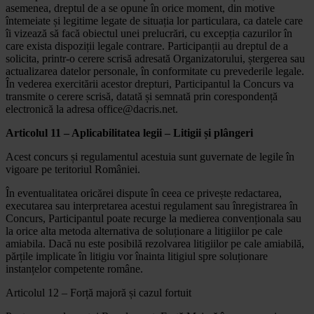
asemenea, dreptul de a se opune în orice moment, din motive
întemeiate și legitime legate de situația lor particulara, ca datele care
îi vizează să facă obiectul unei prelucrări, cu excepția cazurilor în
care exista dispoziții legale contrare. Participanții au dreptul de a
solicita, printr-o cerere scrisă adresată Organizatorului, ștergerea sau
actualizarea datelor personale, în conformitate cu prevederile legale.
În vederea exercitării acestor drepturi, Participantul la Concurs va
transmite o cerere scrisă, datată și semnată prin corespondență
electronică la adresa office@dacris.net.
Articolul 11 – Aplicabilitatea legii – Litigii și plângeri
Acest concurs și regulamentul acestuia sunt guvernate de legile în
vigoare pe teritoriul României.
În eventualitatea oricărei dispute în ceea ce privește redactarea,
executarea sau interpretarea acestui regulament sau înregistrarea în
Concurs, Participantul poate recurge la medierea convenționala sau
la orice alta metoda alternativa de soluționare a litigiilor pe cale
amiabila. Dacă nu este posibilă rezolvarea litigiilor pe cale amiabilă,
părțile implicate în litigiu vor înainta litigiul spre soluționare
instanțelor competente române.
Articolul 12 – Forță majoră și cazul fortuit