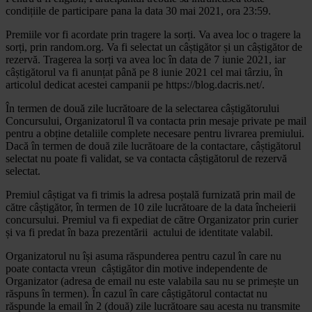
condițiile de participare pana la data 30 mai 2021, ora 23:59.
Premiile vor fi acordate prin tragere la sorți. Va avea loc o tragere la
sorți, prin random.org. Va fi selectat un câștigător și un câștigător de
rezervă. Tragerea la sorți va avea loc în data de 7 iunie 2021, iar
câștigătorul va fi anunțat până pe 8 iunie 2021 cel mai târziu, în
articolul dedicat acestei campanii pe https://blog.dacris.net/.
În termen de două zile lucrătoare de la selectarea câștigătorului
Concursului, Organizatorul îl va contacta prin mesaje private pe mail
pentru a obține detaliile complete necesare pentru livrarea premiului.
Dacă în termen de două zile lucrătoare de la contactare, câștigătorul
selectat nu poate fi validat, se va contacta câștigătorul de rezervă
selectat.
Premiul câștigat va fi trimis la adresa poștală furnizată prin mail de
către câștigător, în termen de 10 zile lucrătoare de la data încheierii
concursului. Premiul va fi expediat de către Organizator prin curier
și va fi predat în baza prezentării actului de identitate valabil.
Organizatorul nu își asuma răspunderea pentru cazul în care nu
poate contacta vreun câștigător din motive independente de
Organizator (adresa de email nu este valabila sau nu se primește un
răspuns în termen). În cazul în care câștigătorul contactat nu
răspunde la email în 2 (două) zile lucrătoare sau acesta nu transmite