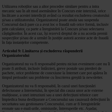
Utilizarea roboților sau a altor procedee similare pentru a intra
mecanic sau în alt mod asemănător în Concurs este interzisă, orice
încălcare a acestei interdicții având ca rezultat excluderea creatorului
și/sau a utilizatorului. Organizatorul poate anula sau suspenda
Concursul dacă pare ca a avut loc o fraudă sub orice formă, inclusiv
prin calculator, ca parte a înregistrării la Concurs și/sau selectarea
câștigătorilor. În acest caz, își rezervă dreptul de a nu acorda premii
suspecților și/sau de a urmări în justiție autorii acestor acte de fraudă
în fața instanțelor competente.
Articolul 9: Limitarea și excluderea răspunderii
Organizatorului
Organizatorul nu va fi responsabil pentru niciun eveniment care nu îi
poate fi atribuit, inclusiv întârzieri, greve postale sau pierderi de
pachete, orice probleme de conexiune la Internet care pot apărea în
timpul perioadei sau probleme cu înscrierea greșită la newsletter.
Organizatorul nu va fi responsabil, în cazul unei funcționări
defectuoase a Internetului, în special din cauza unor acte externe
malițioase, a unei intruziuni sau a unei defecțiuni tehnice care
împiedica buna desfășurare a Concursului sau cauzează defecțiuni în
securitatea sau gestionarea Concursului, cum ar fi înregistrările
eronate sau e-mail-urile, omisiunile, întreruperile etc. Așadar,