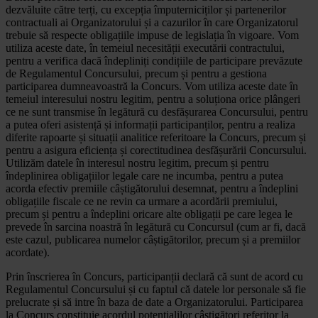
dezvăluite către terți, cu excepția împuterniciților și partenerilor
contractuali ai Organizatorului și a cazurilor în care Organizatorul
trebuie să respecte obligațiile impuse de legislația în vigoare. Vom
utiliza aceste date, în temeiul necesității executării contractului,
pentru a verifica dacă îndepliniți condițiile de participare prevăzute
de Regulamentul Concursului, precum și pentru a gestiona
participarea dumneavoastră la Concurs. Vom utiliza aceste date în
temeiul interesului nostru legitim, pentru a soluționa orice plângeri
ce ne sunt transmise în legătură cu desfășurarea Concursului, pentru
a putea oferi asistență și informații participanților, pentru a realiza
diferite rapoarte și situații analitice referitoare la Concurs, precum și
pentru a asigura eficiența și corectitudinea desfășurării Concursului.
Utilizăm datele în interesul nostru legitim, precum și pentru
îndeplinirea obligațiilor legale care ne incumba, pentru a putea
acorda efectiv premiile câștigătorului desemnat, pentru a îndeplini
obligațiile fiscale ce ne revin ca urmare a acordării premiului,
precum și pentru a îndeplini oricare alte obligații pe care legea le
prevede în sarcina noastră în legătură cu Concursul (cum ar fi, dacă
este cazul, publicarea numelor câștigătorilor, precum și a premiilor
acordate).
Prin înscrierea în Concurs, participanții declară că sunt de acord cu
Regulamentul Concursului și cu faptul că datele lor personale să fie
prelucrate și să intre în baza de date a Organizatorului. Participarea
la Concurs constituie acordul potențialilor câștigători referitor la