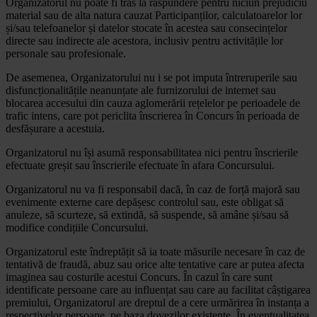
Organizatorul nu poate fi tras la răspundere pentru niciun prejudiciu
material sau de alta natura cauzat Participanților, calculatoarelor lor
și/sau telefoanelor și datelor stocate în acestea sau consecințelor
directe sau indirecte ale acestora, inclusiv pentru activitățile lor
personale sau profesionale.
De asemenea, Organizatorului nu i se pot imputa întreruperile sau
disfuncționalitățile neanunțate ale furnizorului de internet sau
blocarea accesului din cauza aglomerării rețelelor pe perioadele de
trafic intens, care pot periclita înscrierea în Concurs în perioada de
desfășurare a acestuia.
Organizatorul nu își asumă responsabilitatea nici pentru înscrierile
efectuate greșit sau înscrierile efectuate în afara Concursului.
Organizatorul nu va fi responsabil dacă, în caz de forță majoră sau
evenimente externe care depășesc controlul sau, este obligat să
anuleze, să scurteze, să extindă, să suspende, să amâne și/sau să
modifice condițiile Concursului.
Organizatorul este îndreptățit să ia toate măsurile necesare în caz de
tentativă de fraudă, abuz sau orice alte tentative care ar putea afecta
imaginea sau costurile acestui Concurs. În cazul în care sunt
identificate persoane care au influențat sau care au facilitat câștigarea
premiului, Organizatorul are dreptul de a cere urmărirea în instanța a
respectivelor persoane, pe baza dovezilor existente. În eventualitatea