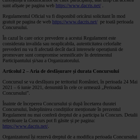
sunt afișate pe pagina web
https://www.dacris.net/
.
Regulamentul Oficial va fi disponibil oricărui solicitant în mod
gratuit pe pagina de web
https://www.dacris.net/
pe toată perioada
Concursului.
În cazul în care orice prevedere a acestui Regulament este
considerata invalida sau neaplicabila, autenticitatea celorlalte
prevederi nu va fi afectată decât dacă interesele operațiunii de
promovare sunt compromise semnificativ în detrimentul
Participantului și/sau a Organizatorului.
Articolul 2 – Aria de desfășurare și durata Concursului
Concursul se va desfășura pe teritoriul României, în perioada 24 Mai
2021 – 6 iunie 2021, denumită în cele ce urmează „Perioada
Concursului”.
Înainte de începerea Concursului și după încetarea duratei
Concursului, îndeplinirea condițiilor menționate în prezentul
Regulament nu mai conferă dreptul de a participa la Concurs. Detalii
referitoare la Concurs pot fi găsite și pe pagina:
https://www.dacris.net/
.
Organizatorul își rezervă dreptul de a modifica perioada Concursului