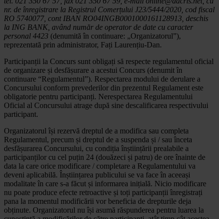
tel. 021 350 67 57, fax 021 350 67 59,
e-mail online@dacris.net, cu
nr. de înregistrare la Registrul Comerțului J23/5444/2020, cod fiscal
RO 5740077, cont IBAN RO04INGB0001000161128913, deschis
la ING BANK, având număr de operator de date cu caracter
personal 4423
(denumită în continuare: „Organizatorul”),
reprezentată prin administrator, Fați Laurențiu-Dan.
Participanții la Concurs sunt obligați să respecte regulamentul oficial
de organizare și desfășurare a acestui Concurs (denumit în
continuare “Regulamentul”). Respectarea modului de derulare a
Concursului conform prevederilor din prezentul Regulament este
obligatorie pentru participanți. Nerespectarea Regulamentului
Oficial al Concursului atrage după sine descalificarea respectivului
participant.
Organizatorul își rezervă dreptul de a modifica sau completa
Regulamentul, precum și dreptul de a suspenda și / sau înceta
desfășurarea Concursului, cu condiția înștiințării prealabile a
participanților cu cel puțin 24 (douăzeci și patru) de ore înainte de
data la care orice modificare / completare a Regulamentului va
deveni aplicabilă. Înștiințarea publicului se va face în aceeași
modalitate în care s-a făcut și informarea inițială. Nicio modificare
nu poate produce efecte retroactive și toți participanții înregistrați
pana la momentul modificării vor beneficia de drepturile deja
obținute. Organizatorul nu își asumă răspunderea pentru luarea la
cunoștință a modificărilor de către participanți, atât timp cât acestea