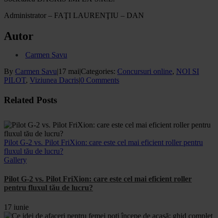
Administrator – FAŢI LAURENŢIU – DAN
Autor
Carmen Savu
By
Carmen Savu
|
17 mai
|
Categories:
Concursuri online
,
NOI SI
PILOT
,
Viziunea Dacris
|
0 Comments
Facebook
X
WhatsApp
Email
Related Posts
Pilot G-2 vs. Pilot FriXion: care este cel mai eficient roller pentru
fluxul tău de lucru?
Gallery
Pilot G-2 vs. Pilot FriXion: care este cel mai eficient roller
pentru fluxul tău de lucru?
17 iunie