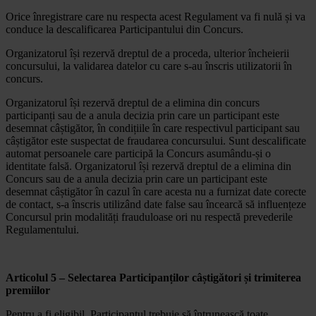
Orice înregistrare care nu respecta acest Regulament va fi nulă și va
conduce la descalificarea Participantului din Concurs.
Organizatorul își rezervă dreptul de a proceda, ulterior încheierii
concursului, la validarea datelor cu care s-au înscris utilizatorii în
concurs.
Organizatorul își rezervă dreptul de a elimina din concurs
participanți sau de a anula decizia prin care un participant este
desemnat câștigător, în condițiile în care respectivul participant sau
câștigător este suspectat de fraudarea concursului. Sunt descalificate
automat persoanele care participă la Concurs asumându-și o
identitate falsă. Organizatorul își rezervă dreptul de a elimina din
Concurs sau de a anula decizia prin care un participant este
desemnat câștigător în cazul în care acesta nu a furnizat date corecte
de contact, s-a înscris utilizând date false sau încearcă să influențeze
Concursul prin modalități frauduloase ori nu respectă prevederile
Regulamentului.
Articolul 5 – Selectarea Participanților câștigători și trimiterea
premiilor
Pentru a fi eligibil, Participantul trebuie să întrunească toate