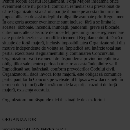
Pentru scopul acestui Regulament, Forță Majoră înseamna orice
eveniment care nu poate fi controlat, remediat sau previzionat de
către Organizator și a cărui apariție îl pune pe acesta din urma în
imposibilitatea de a-și îndeplini obligațiile asumate prin Regulament.
În categoria acestor evenimente sunt incluse, fără a se limita la
acestea: războaie, incendii, inundații, pandemii, greve și blocade,
cutremure, alte catastrofe de orice fel, precum și orice reglementare
care poate interzice sau modifica termenii Regulamentului. Dacă o
situație de forță majoră, inclusiv imposibilitatea Organizatorului din
motive independente de voința sa, împiedică sau întârzie total sau
parțial executarea Regulamentului și continuarea Concursului,
Organizatorul va fi exonerat de răspunderea privind îndeplinirea
obligațiilor sale pentru perioada în care aceasta îndeplinire va fi
împiedicată sau întârziată, conform prevederilor Codului civil.
Organizatorul, dacă invocă forța majoră, este obligat să comunice
participanților la Concurs pe website-ul https://www.dacris.net/ în
termen de 5 (cinci) zile lucrătoare de la apariția cazului de forță
majoră, existența acestuia.
Organizatorul nu răspunde nici în situațiile de caz fortuit.
ORGANIZATOR
Societatea DACRIS IMPEX S.R.L.