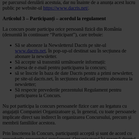
pe parcursul derulării acestuia, dar nu înainte de a anunța acest lucru
public pe website-ul
https://www.dacris.net/
.
Articolul 3 – Participanți – acordul la regulament
La concurs poate participa orice persoană fizică din România
(denumită în continuare “Participant”), care trebuie:
Să se aboneze la Newsletterul Dacris pe site-ul
www.dacris.net
, în pop-up-ul destinat sau în secțiunea de
abonare la newsletter.
Să accepte să transmită următoarele informații:
adresa de e-mail pentru participarea la concurs;
să se înscrie în baza de date Dacris pentru a primi newsletter,
pe site-ul dacris.net, în secțiunea dedicată pentru abonarea la
newsletter;
Să respecte prevederile prezentului Regulament pentru
participarea la Concurs.
Nu pot participa la concurs persoanele fizice care au legatura cu
angajații Companiei Organizatoare și, în general, cu toate persoanele
implicate direct sau indirect în organizarea Concursului, precum și
membrii familiilor acestora.
Prin înscrierea în Concurs, participanții acceptă și sunt de acord cu
prevederile prezentului regulament. Organizatorul își rezervă dreptul