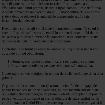
unei dispute asupra validării sau înscrierii în campanie, a unui
câștigător sau a unui premiu, decizia Organizatorului este definitivă.
Această prevedere nu exclude dreptul Participanților de a se adresa
și de a depune plângeri la autoritățile competente sau în fața
instanțelor de judecată.
Eventualele contestații vor fi luate în considerare numai în cazul în
care au fost trimise în scris pe email în termen de maxim 24 de ore
de la data publicării numelor câștigătorilor. Orice contestații sosite
după această dată nu vor fi luate în considerare.
Contestațiile se trimit pe email la adresa: online@dacris.net și vor
cuprinde în mod obligatoriu:
Numele, prenumele și ziua în care a participat la concurs.
Prezentarea motivelor pe care se întemeiază contestația.
Contestațiile se vor soluționa în termen de 2 zile lucrătoare de la data
primirii.
Organizatorul concursului nu își asuma niciun fel de obligație de
natura fiscală sau de orice alta natură, nu este răspunzător de plata
obligațiilor financiare legate de premiile oferite, exceptând impozitul
pentru veniturile constând în premii obținute de către câștigători în
conformitate cu Codul Fiscal, pe care organizatorul este obligat să îl