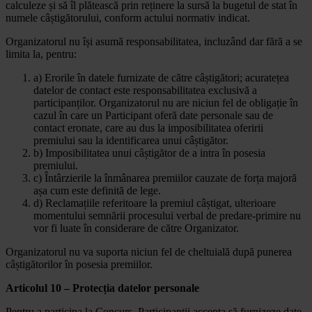
calculeze și să îl plătească prin reținere la sursă la bugetul de stat în
numele câștigătorului, conform actului normativ indicat.
Organizatorul nu își asumă responsabilitatea, incluzând dar fără a se
limita la, pentru:
a) Erorile în datele furnizate de către câștigători; acuratețea
datelor de contact este responsabilitatea exclusivă a
participanților. Organizatorul nu are niciun fel de obligație în
cazul în care un Participant oferă date personale sau de
contact eronate, care au dus la imposibilitatea oferirii
premiului sau la identificarea unui câștigător.
b) Imposibilitatea unui câștigător de a intra în posesia
premiului.
c) Întârzierile la înmânarea premiilor cauzate de forța majoră
așa cum este definită de lege.
d) Reclamațiile referitoare la premiul câștigat, ulterioare
momentului semnării procesului verbal de predare-primire nu
vor fi luate în considerare de către Organizator.
Organizatorul nu va suporta niciun fel de cheltuială după punerea
câștigătorilor în posesia premiilor.
Articolul 10 – Protecția datelor personale
Pentru a participa la Concurs, Participanții accepta să furnizeze date