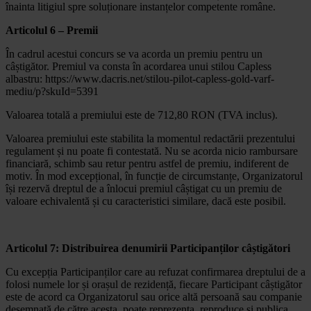
înainta litigiul spre soluționare instanțelor competente române.
Articolul 6 – Premii
În cadrul acestui concurs se va acorda un premiu pentru un
câștigător. Premiul va consta în acordarea unui stilou Capless
albastru: https://www.dacris.net/stilou-pilot-capless-gold-varf-
mediu/p?skuId=5391
Valoarea totală a premiului este de 712,80 RON (TVA inclus).
Valoarea premiului este stabilita la momentul redactării prezentului
regulament și nu poate fi contestată. Nu se acorda nicio rambursare
financiară, schimb sau retur pentru astfel de premiu, indiferent de
motiv. În mod excepțional, în funcție de circumstanțe, Organizatorul
își rezervă dreptul de a înlocui premiul câștigat cu un premiu de
valoare echivalentă și cu caracteristici similare, dacă este posibil.
Articolul 7: Distribuirea denumirii Participanților câștigători
Cu excepția Participanților care au refuzat confirmarea dreptului de a
folosi numele lor și orașul de rezidență, fiecare Participant câștigător
este de acord ca Organizatorul sau orice altă persoană sau companie
desemnată de către acesta, poate reprezenta, reproduce și publica