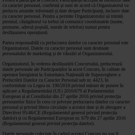
cu caracter personal, confirmă și sunt de acord că Organizatorul va
prelucra anumite informații și date despre Participanți, inclusiv date
cu caracter personal. Pentru a permite Organizatorului să trimită
premiul, câștigătorul va trebui să comunice coordonatele (nume,
prenume, adresă poștală, număr de telefon) numai pentru
desfășurarea operațiunii.
Partea responsabilă cu prelucrarea datelor cu caracter personal este
Organizatorul. Datele cu caracter personal sunt destinate
personalului de marketing și de vânzări al Organizatorului.
Organizatorul, în vederea desfășurării Concursului, prelucrează
datele personale ale Participanților la acest Concurs, în calitate de
operator înregistrat la Autoritatea Națională de Supraveghere a
Prelucrării Datelor cu Caracter Personal sub nr. 4423, în
conformitate cu Legea nr. 190/2018 privind măsuri de punere în
aplicare a Regulamentului (UE) 2016/679 al Parlamentului
European și al Consiliului din 27 aprilie 2016 privind protecția
persoanelor fizice în ceea ce privește prelucrarea datelor cu caracter
personal și privind libera circulație a acestor date și de abrogare a
Directivei 95/46/CE (Regulamentul general privind protecția
datelor) și cu Regulamentul European nr. 679 din 27 aprilie 2016
(Regulamentul general privind protecția datelor).
Datele personale colectate în cadrul acestui Concurs nu vor fi