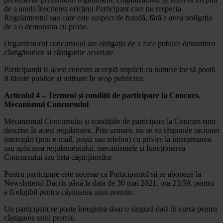
de a anula înscrierea oricărui Participant care nu respecta
Regulamentul sau care este suspect de fraudă, fără a avea obligația
de a o demonstra cu probe.
Organizatorul concursului are obligația de a face publice denumirea
câștigătorilor și câștigurile acordate.
Participanții la acest concurs acceptă implicit ca numele lor să poată
fi făcute publice și utilizate în scop publicitar.
Articolul 4 – Termeni și condiții de participare la Concurs.
Mecanismul Concursului
Mecanismul Concursului și condițiile de participare la Concurs sunt
descrise în acest regulament. Prin urmare, nu se va răspunde niciunei
interogări (prin e-mail, poștă sau telefon) cu privire la interpretarea
sau aplicarea regulamentului, mecanismele și funcționarea
Concursului sau lista câștigătorilor.
Pentru participare este necesar ca Participantul să se aboneze la
Newsletterul Dacris până la data de 30 mai 2021, ora 23:59, pentru
a fi eligibil pentru câștigarea unui premiu.
Un participant se poate înregistra doar o singură dată în cursa pentru
câștigarea unui premiu.