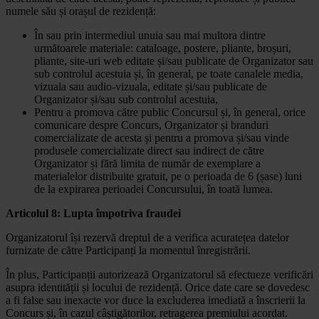
numele său și orașul de rezidență:
În sau prin intermediul unuia sau mai multora dintre
următoarele materiale: cataloage, postere, pliante, broșuri,
pliante, site-uri web editate și/sau publicate de Organizator sau
sub controlul acestuia și, în general, pe toate canalele media,
vizuala sau audio-vizuala, editate și/sau publicate de
Organizator și/sau sub controlul acestuia,
Pentru a promova către public Concursul și, în general, orice
comunicare despre Concurs, Organizator și branduri
comercializate de acesta și pentru a promova și/sau vinde
produsele comercializate direct sau indirect de către
Organizator și fără limita de număr de exemplare a
materialelor distribuite gratuit, pe o perioada de 6 (șase) luni
de la expirarea perioadei Concursului, în toată lumea.
Articolul 8: Lupta împotriva fraudei
Organizatorul își rezervă dreptul de a verifica acuratețea datelor
furnizate de către Participanți la momentul înregistrării.
În plus, Participanții autorizează Organizatorul să efectueze verificări
asupra identității și locului de rezidență. Orice date care se dovedesc
a fi false sau inexacte vor duce la excluderea imediată a înscrierii la
Concurs și, în cazul câștigătorilor, retragerea premiului acordat.