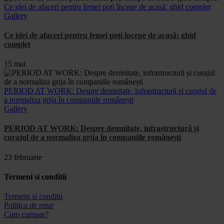
Ce idei de afaceri pentru femei poți începe de acasă: ghid complet
Gallery
Ce idei de afaceri pentru femei poți începe de acasă: ghid
complet
15 mai
PERIOD AT WORK: Despre demnitate, infrastructură și curajul de
a normaliza grija în companiile românești
Gallery
PERIOD AT WORK: Despre demnitate, infrastructură și
curajul de a normaliza grija în companiile românești
23 februarie
Termeni si conditii
Termeni si conditii
Politica de retur
Cum cumpar?