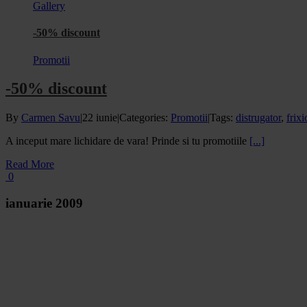
Gallery
-50% discount
Promotii
-50% discount
By
Carmen Savu
|
22 iunie
|
Categories:
Promotii
|
Tags:
distrugator
,
frixi
A inceput mare lichidare de vara! Prinde si tu promotiile
[...]
Read More
0
ianuarie 2009