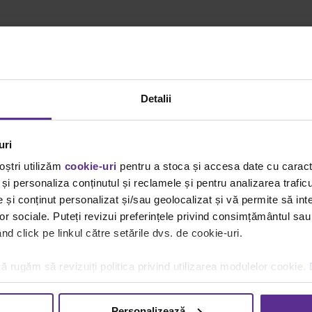
Detalii
uri
oștri utilizăm
cookie-uri
pentru a stoca și accesa date cu carac
și personaliza conținutul și reclamele și pentru analizarea traficu
și conținut personalizat și/sau geolocalizat și vă permite să inte
lor sociale. Puteți revizui preferințele privind consimțământul sau
d click pe linkul către setările dvs. de cookie-uri.
ă rugăm să revizuiți politica privind utilizarea modulelor cookie.
Personalizează