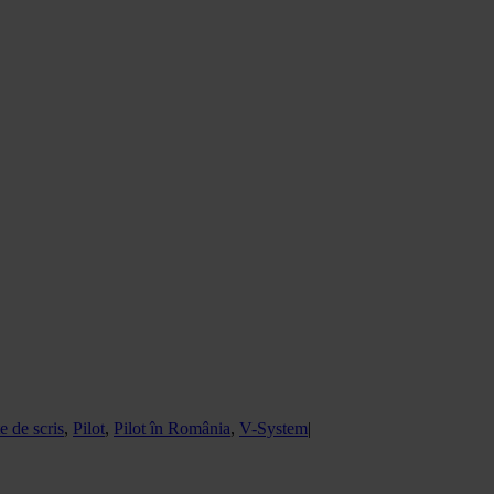
e de scris
,
Pilot
,
Pilot în România
,
V-System
|