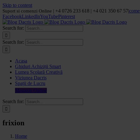
Skip to content
| +4 0726 233 618 | +4 021 350 67 57
|
come
Suport si comenzi Online
Facebook
LinkedIn
YouTube
Pinterest
Search for:
Search for:
Acasa
Ghiduri Achiziții Smart
Lumea Școlară Creativă
Viziunea Dacris
Spații de Lucru
Magazin Online
Search for:
frixion
Home