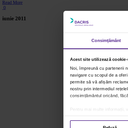
Read More
0
iunie 2011
Consimțământ
Acest site utilizează cookie-
Noi, împreună cu partenerii n
navigare cu scopul de a oferi 
permite să vă afișăm reclame 
nostru prin intermediul rețele
consimțământul oricând, făcân
Pentru mai multe informații, v
Refuză