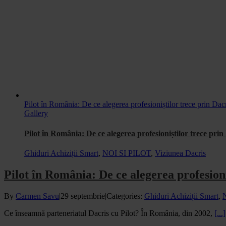
Pilot în România: De ce alegerea profesioniștilor trece prin Dac
Gallery
Pilot în România: De ce alegerea profesioniștilor trece prin
Ghiduri Achiziții Smart
,
NOI SI PILOT
,
Viziunea Dacris
Pilot în România: De ce alegerea profesioni
By
Carmen Savu
|
29 septembrie
|
Categories:
Ghiduri Achiziții Smart
,
Ce înseamnă parteneriatul Dacris cu Pilot? În România, din 2002,
[...]