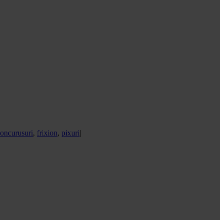
oncurusuri
,
frixion
,
pixuri
|