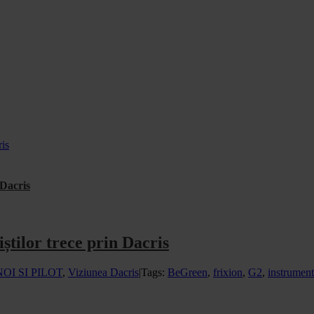
ris
 Dacris
știlor trece prin Dacris
NOI SI PILOT
,
Viziunea Dacris
|
Tags:
BeGreen
,
frixion
,
G2
,
instrument