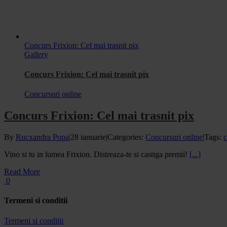
Concurs Frixion: Cel mai trasnit pix
Gallery
Concurs Frixion: Cel mai trasnit pix
Concursuri online
Concurs Frixion: Cel mai trasnit pix
By
Rucxandra Popa
|
28 ianuarie
|
Categories:
Concursuri online
|
Tags:
c
Vino si tu in lumea Frixion. Distreaza-te si castiga premii!
[...]
Read More
0
Termeni si conditii
Termeni si conditii