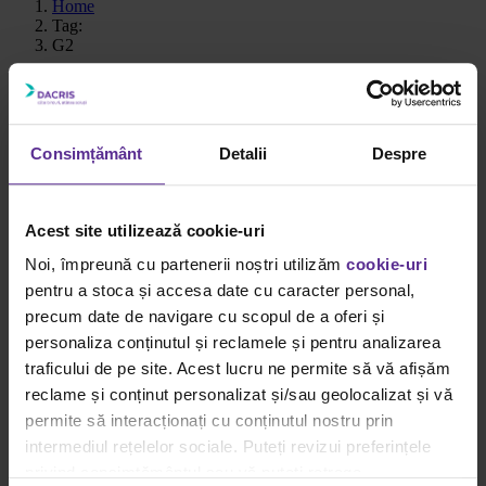
Home
Tag:
G2
septembrie 2025
Pilot în România: De ce alegerea profesioniștilor trece prin
Consimțământ
Detalii
Despre
Dacris
Gallery
Pilot în România: De ce alegerea profesioniștilor trece
Acest site utilizează cookie-uri
prin Dacris
Noi, împreună cu partenerii noștri utilizăm
cookie-uri
pentru a stoca și accesa date cu caracter personal,
Ghiduri Achiziții Smart
,
NOI SI PILOT
,
Viziunea Dacris
precum date de navigare cu scopul de a oferi și
Pilot în România: De ce alegerea
personaliza conținutul și reclamele și pentru analizarea
profesioniștilor trece prin Dacris
traficului de pe site. Acest lucru ne permite să vă afișăm
reclame și conținut personalizat și/sau geolocalizat și vă
By
Carmen Savu
|
29 septembrie
|
Categories:
Ghiduri Achiziții Smart
,
permite să interacționați cu conținutul nostru prin
NOI SI PILOT
,
Viziunea Dacris
|
Tags:
BeGreen
,
frixion
,
G2
,
intermediul rețelelor sociale. Puteți revizui preferințele
instrumente de scris
,
Pilot
,
Pilot în România
,
V-System
|
privind consimțământul sau vă puteți retrage