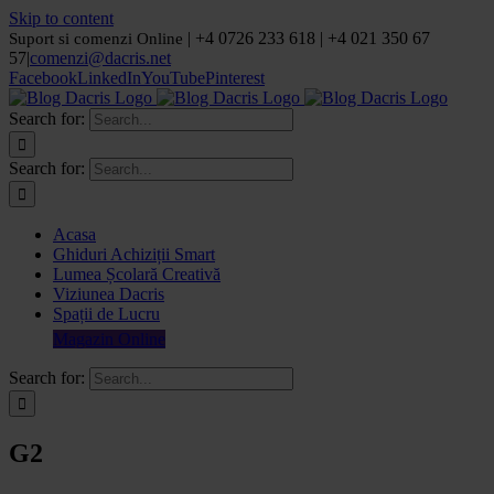
Skip to content
| +4 0726 233 618 | +4 021 350 67
Suport si comenzi Online
57
|
comenzi@dacris.net
Facebook
LinkedIn
YouTube
Pinterest
Search for:
Search for:
Acasa
Ghiduri Achiziții Smart
Lumea Școlară Creativă
Viziunea Dacris
Spații de Lucru
Magazin Online
Search for:
G2