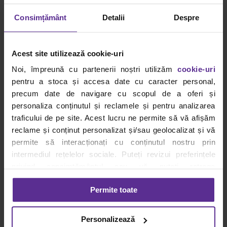
Consimțământ
Detalii
Despre
Poiana Brașov
Acest site utilizează cookie-uri
Dacă am descris Brașovul ca fiind cel mai frumos oraș din
centrul tării, Poiana Brașov i se aseamănă. Este una
Noi, împreună cu partenerii noștri utilizăm
cookie-uri
dintre cele mai cunoscute stațiuni montane, în special
pentru a stoca și accesa date cu caracter personal,
pentru pârtiile numeroase de care dispune, peisajele
precum date de navigare cu scopul de a oferi și
înconjurătoare și ofertele turistice atractive.
personaliza conținutul și reclamele și pentru analizarea
traficului de pe site. Acest lucru ne permite să vă afișăm
reclame și conținut personalizat și/sau geolocalizat și vă
permite să interacționați cu conținutul nostru prin
intermediul rețelelor sociale. Puteți revizui preferințele
privind consimțământul sau vă puteți retrage
consimțământul oricând, făcând click pe linkul către
Permite toate
setările dvs. de cookie-uri.
Pentru mai multe informații, vă rugăm să revizuiți politica
Personalizează