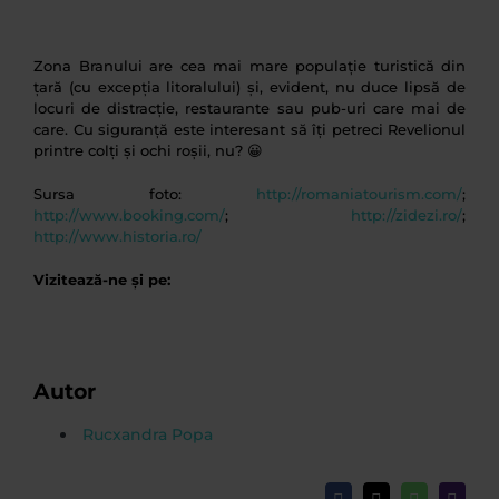
Zona Branului are cea mai mare populație turistică din
țară (cu excepția litoralului) și, evident, nu duce lipsă de
locuri de distracție, restaurante sau pub-uri care mai de
care. Cu siguranță este interesant să îți petreci Revelionul
printre colți și ochi roșii, nu? 😀
Sursa foto:
http://romaniatourism.com/
;
http://www.booking.com/
;
http://zidezi.ro/
;
http://www.historia.ro/
Vizitează-ne și pe:
Autor
Rucxandra Popa