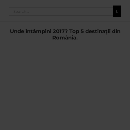
Search
for:
Unde întâmpini 2017? Top 5 destinații din
România.