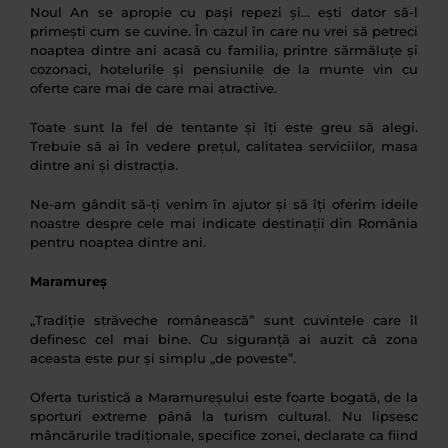
Noul An se apropie cu pași repezi și… ești dator să-l
primești cum se cuvine. În cazul în care nu vrei să petreci
noaptea dintre ani acasă cu familia, printre sărmăluțe și
cozonaci, hotelurile și pensiunile de la munte vin cu
oferte care mai de care mai atractive.
Toate sunt la fel de tentante și îți este greu să alegi.
Trebuie să ai în vedere prețul, calitatea serviciilor, masa
dintre ani și distracția.
Ne-am gândit să-ți venim în ajutor și să îți oferim ideile
noastre despre cele mai indicate destinații din România
pentru noaptea dintre ani.
Maramureș
„Tradiție străveche românească” sunt cuvintele care îl
definesc cel mai bine. Cu siguranță ai auzit că zona
aceasta este pur și simplu „de poveste”.
Oferta turistică a Maramureșului este foarte bogată, de la
sporturi extreme până la turism cultural. Nu lipsesc
mâncărurile tradiționale, specifice zonei, declarate ca fiind