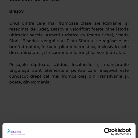
Brașov
Unul dintre cele mai frumoase orașe ale României și
reședința de județ, Brașov a valorificat foarte bine istoria
ultimelor secole. Atracții turistice ca Poarta Schei, Strada
Sforii, Biserica Neagră sau Piața Sfatului se regăsesc, pe
bună dreptate, în toate pliantele turistice, inclusiv în cele
din străinătate, și în comentariile turiștilor veniți de afară.
Peisajele răpitoare, căldura localnicilor și mâncărurile
ungurești sunt elementele pentru care Brașovul este
cunoscut drept cel mai frumos oraș din Transilvania și,
poate, din România!