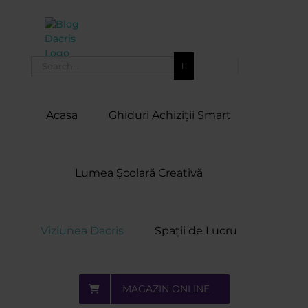
Skip
to
content
Search
for:
Acasa
Ghiduri Achiziții Smart
Lumea Școlară Creativă
Viziunea Dacris
Spații de Lucru
MAGAZIN ONLINE