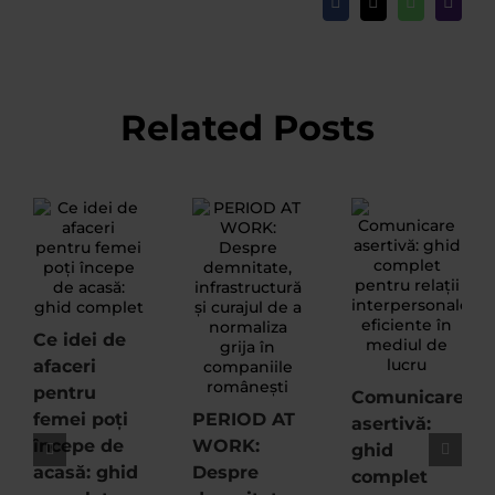
Facebook
X
WhatsApp
Email
Related Posts
Ce idei de
afaceri
pentru
Comunicare
femei poți
PERIOD AT
asertivă:
începe de
WORK:
ghid
acasă: ghid
Despre
complet