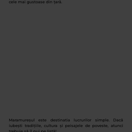
cele mai gustoase din țară.
Maramureșul este destinatia lucrurilor simple. Dacă
iubești tradițiile, cultura și peisajele de poveste, atunci
trebuie să îl pui pe listă!