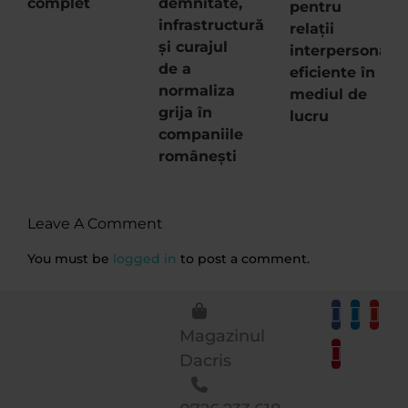
complet
demnitate,
pentru
infrastructură
relații
și curajul
interpersonale
de a
eficiente în
normaliza
mediul de
grija în
lucru
companiile
românești
Leave A Comment
You must be
logged in
to post a comment.
Magazinul
Dacris