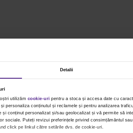
Detalii
ontribuim la dezvoltarea invatamantului, iti ofer
sare scolii sau gradinitei tale, adauga-le in cosu
zii foloseste codul
„scoala”.
uri
oștri utilizăm
cookie-uri
pentru a stoca și accesa date cu carac
r produselor de pe site-ul
www.papetarie.net
, cu exceptia hartiei d
și personaliza conținutul și reclamele și pentru analizarea traficu
ducere”, „promo”)
și conținut personalizat și/sau geolocalizat și vă permite să inte
lor sociale. Puteți revizui preferințele privind consimțământul sau
 la data de 31 decembrie 2010
d click pe linkul către setările dvs. de cookie-uri.