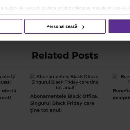
ă rugăm să revizuiți politica privind utilizarea modulelor cookie.
opa
Personalizează
Related Posts
 ofertă
Benefic
Abonamentele Black Office.
urat!
începu
Singurul Black Friday care
ține tot anul!