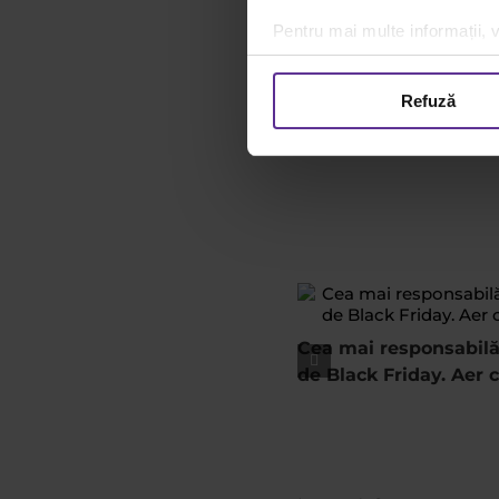
Autor
Pentru mai multe informații, v
Rucxandra P
Refuză
Cea mai responsabilă
de Black Friday. Aer c