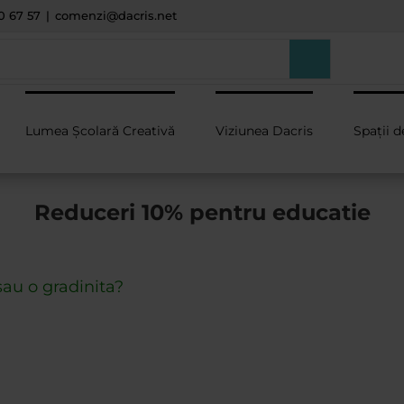
0 67 57
|
comenzi@dacris.net
Lumea Școlară Creativă
Viziunea Dacris
Spații d
Reduceri 10% pentru educatie
sau o gradinita?