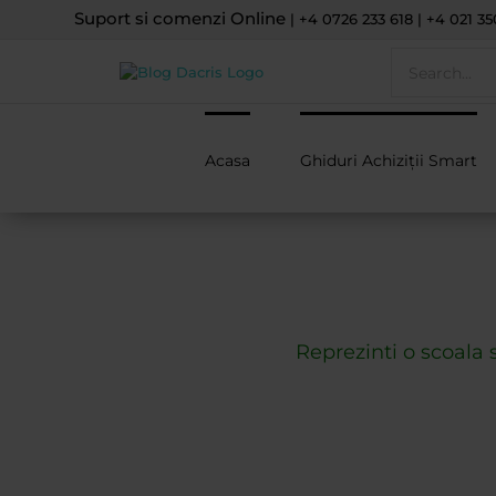
Skip
Suport si comenzi Online
| +4 0726 233 618 | +4 021 35
to
Search
content
for:
Acasa
Ghiduri Achiziții Smart
Reprezinti o scoala 