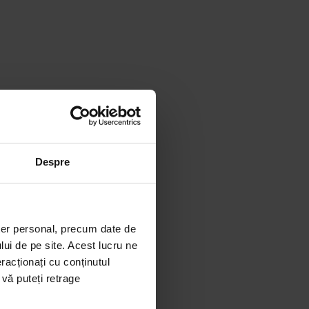
Despre
im
10% discount.
l de cumparaturi si
ter personal, precum date de
e copiator si a produselor
lui de pe site. Acest lucru ne
racționați cu conținutul
 vă puteți retrage