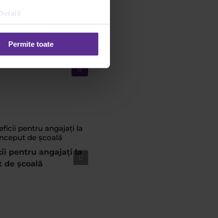
Detalii
Permite toate
Facebook
X
WhatsApp
Email
ii pentru angajați la
t de școală