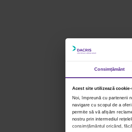
Consimțământ
Pentru ca
vrem sa c
Alege produsele nece
la finalizarea comen
Acest site utilizează cookie-
Noi, împreună cu partenerii n
Reducerea se aplica tuturo
navigare cu scopul de a oferi 
aflate deja in promotii („re
permite să vă afișăm reclame 
nostru prin intermediul rețele
Oferta valabila pena
consimțământul oricând, făcân