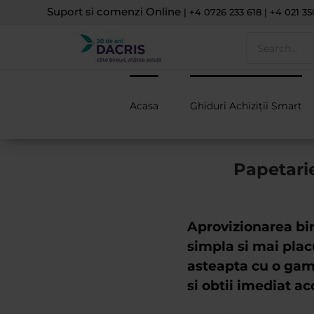
Skip
Suport si comenzi Online
| +4 0726 233 618 | +4 021 35
to
content
Search
for:
Acasa
Ghiduri Achiziții Smart
Papetarie
Aprovizionarea bi
simpla si mai pla
asteapta cu o gama
si obtii imediat ac