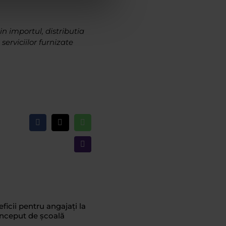
n importul, distributia
serviciilor furnizate
Facebook
X
WhatsApp
Email