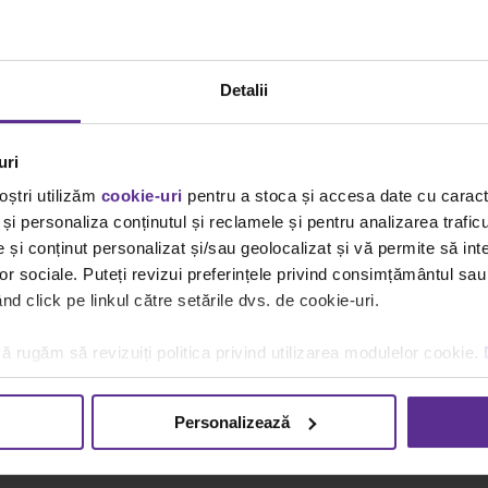
Detalii
logice
uri
cat de important este sa avem grija de mediul in care traim,
oștri utilizăm
cookie-uri
pentru a stoca și accesa date cu carac
 de produse de papetarie si birotica. Am ales din oferta furni
și personaliza conținutul și reclamele și pentru analizarea traficu
are respecta mediul incojurator. Poti opta pentru instrumente
și conținut personalizat și/sau geolocalizat și vă permite să inte
spendabile L’Oblique Touareg, hartie ecologica Xerox, plicur
lor sociale. Puteți revizui preferințele privind consimțământul sau
i adezive din hartie reciclata 3M.
d click pe linkul către setările dvs. de cookie-uri.
stigi premii”
ă rugăm să revizuiți politica privind utilizarea modulelor cookie.
ezi. Trimite prima comanda pe
www.Papetarie.NET
si partici
Personalizează
omenzii, iti poti alege premiul dorit: vouchere Domo sau Yve
use in oricare din magazinele Domo sau Yves Rocher.