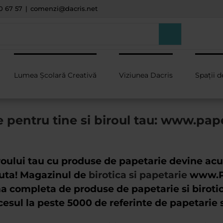
0 67 57
|
comenzi@dacris.net
Lumea Școlară Creativă
Viziunea Dacris
Spații d
 pentru tine si biroul tau: www.pap
roului tau cu produse de papetarie devine a
cuta! Magazinul de
birotica si papetarie
www.Pa
 completa de produse de papetarie si birotic
cesul la peste 5000 de referinte de papetarie s