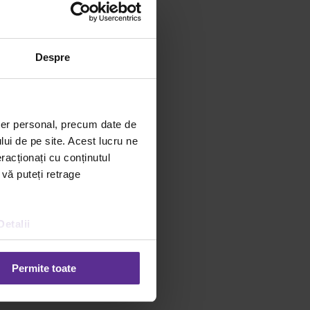
Despre
 am creat
ter personal, precum date de
zorilor
lui de pe site. Acest lucru ne
 de scris
racționați cu conținutul
i GPV
 vă puteți retrage
Detalii
pa la promotia
“Cumperi
Permite toate
s Rocher! Voucherele pot