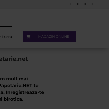
Facebook
LinkedIn
YouTube
Pinterest
MAGAZIN ONLINE
e Lucru
etarie.net
cum mult mai
petarie.NET te
a. Inregistreaza-te
i birotica.