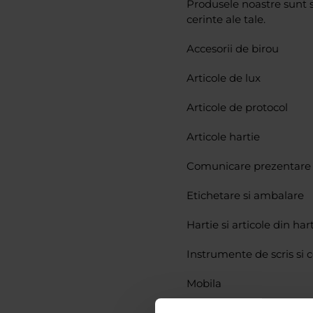
Produsele noastre sunt s
cerinte ale tale.
Accesorii de birou
Articole de lux
Articole de protocol
Articole hartie
Comunicare prezentare s
Etichetare si ambalare
Hartie si articole din har
Instrumente de scris si 
Mobila
Organizare si arhivare