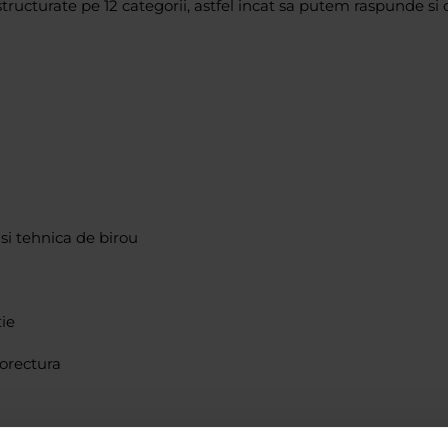
tructurate pe 12 categorii, astfel incat sa putem raspunde si
i tehnica de birou
tie
corectura