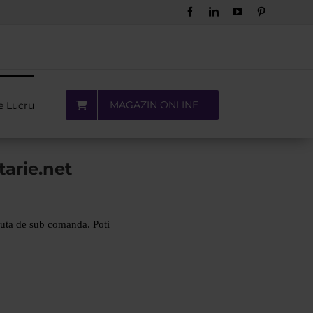
Facebook
LinkedIn
YouTube
Pinterest
MAGAZIN ONLINE
e Lucru
tarie.net
suta de sub comanda. Poti