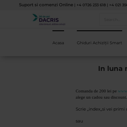
Skip
Suport si comenzi Online
| +4 0726 233 618 | +4 021 35
to
content
Search
for:
Acasa
Ghiduri Achiziții Smart
In luna 
Comanda de 200 lei pe
www.
alege un cadou sau discount.
Scrie „
index
„si vei prim
sau