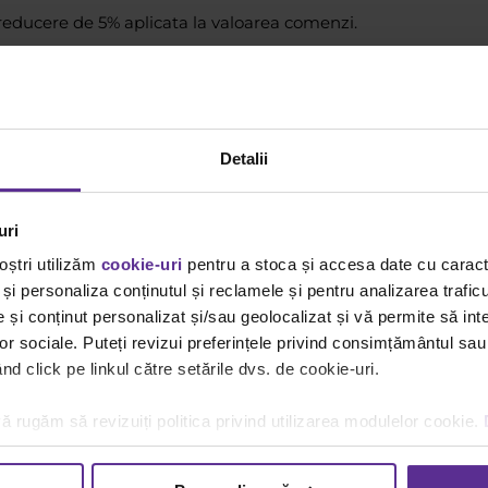
o reducere de 5% aplicata la valoarea comenzi.
Detalii
opa
uri
oștri utilizăm
cookie-uri
pentru a stoca și accesa date cu carac
și personaliza conținutul și reclamele și pentru analizarea traficu
și conținut personalizat și/sau geolocalizat și vă permite să inte
lor sociale. Puteți revizui preferințele privind consimțământul sau
Related Posts
d click pe linkul către setările dvs. de cookie-uri.
ă rugăm să revizuiți politica privind utilizarea modulelor cookie.