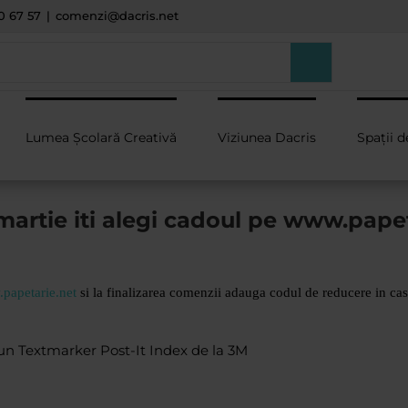
0 67 57
|
comenzi@dacris.net
Lumea Școlară Creativă
Viziunea Dacris
Spații d
martie iti alegi cadoul pe www.pape
papetarie.net
si la finalizarea comenzii adauga codul de reducere in ca
i un Textmarker Post-It Index de la 3M