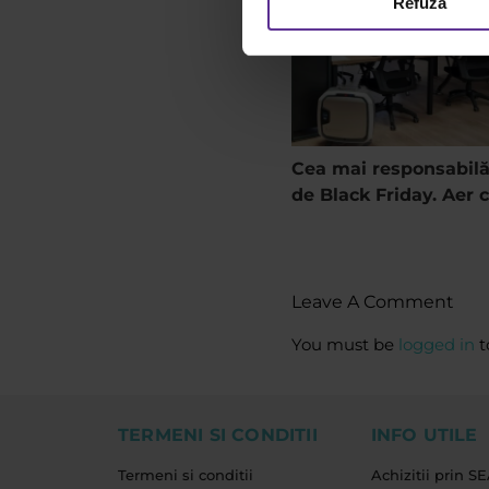
Refuză
Cea mai responsabilă
de Black Friday. Aer c
Leave A Comment
You must be
logged in
t
TERMENI SI CONDITII
INFO UTILE
Termeni si conditii
Achizitii prin S