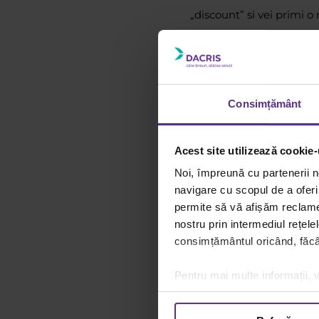
„
discount
” si vei primi 
Voi alegeti, noi livram!
Consimțământ
Autor
Rucxandra P
Acest site utilizează cookie-
Noi, împreună cu partenerii n
navigare cu scopul de a oferi 
permite să vă afișăm reclame 
nostru prin intermediul rețele
consimțământul oricând, făcân
Pentru mai multe informații, v