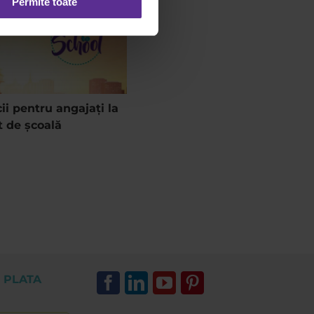
Permite toate
ii pentru angajați la
Cea mai responsabilă ofer
t de școală
de Black Friday. Aer curat!
 PLATA