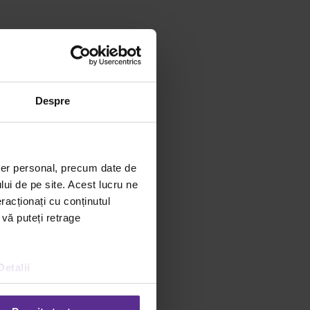
Despre
ter personal, precum date de
Facebook
X
WhatsApp
lui de pe site. Acest lucru ne
racționați cu conținutul
Email
 vă puteți retrage
Detalii