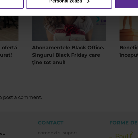
Personalizează
 ofertă
Abonamentele Black Office.
Benefic
urat!
Singurul Black Friday care
începu
ține tot anul!
o post a comment.
CONTACT
FORME DE
comenzi si suport
EAP