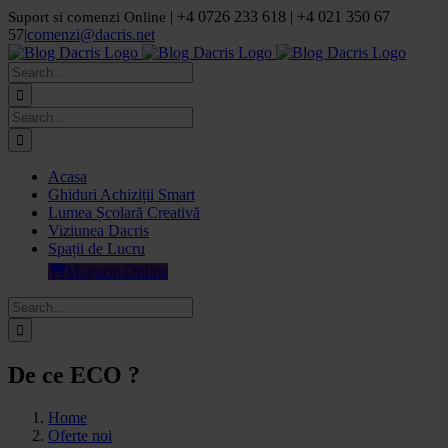
Skip
| +4 0726 233 618 | +4 021 350 67
Suport si comenzi Online
to
57
|
comenzi@dacris.net
content
Facebook
LinkedIn
YouTube
Pinterest
Search
for:
Search
for:
Acasa
Ghiduri Achiziții Smart
Lumea Școlară Creativă
Viziunea Dacris
Spații de Lucru
Magazin Online
Search
for:
De ce ECO ?
Home
Oferte noi