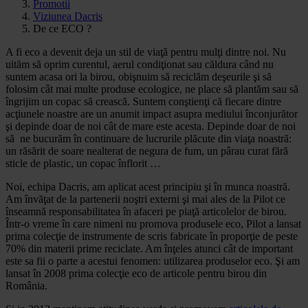
Promotii
Viziunea Dacris
De ce ECO ?
A fi eco a devenit deja un stil de viaţă pentru mulţi dintre noi. Nu
uităm să oprim curentul, aerul condiţionat sau căldura când nu
suntem acasa ori la birou, obişnuim să reciclăm deşeurile şi să
folosim cât mai multe produse ecologice, ne place să plantăm sau să
îngrijim un copac să crească. Suntem conştienţi că fiecare dintre
acţiunele noastre are un anumit impact asupra mediului înconjurător
şi depinde doar de noi cât de mare este acesta. Depinde doar de noi
să ne bucurăm în continuare de lucrurile plăcute din viaţa noastră:
un răsărit de soare nealterat de negura de fum, un pârau curat fără
sticle de plastic, un copac înflorit …
Noi, echipa Dacris, am aplicat acest principiu şi în munca noastră.
Am învăţat de la partenerii noştri externi şi mai ales de la Pilot ce
înseamnă responsabilitatea în afaceri pe piaţă articolelor de birou.
Într-o vreme în care nimeni nu promova produsele eco, Pilot a lansat
prima colecţie de instrumente de scris fabricate în proporţie de peste
70% din materii prime reciclate. Am înţeles atunci cât de important
este sa fii o parte a acestui fenomen: utilizarea produselor eco. Şi am
lansat în 2008 prima colecţie eco de articole pentru birou din
România.