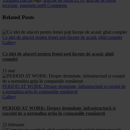
Viziunea Dacris
|
Tags:
articole de birou ECO
,
articole de birou
reciclate
,
papetarie.net
|
0 Comments
Facebook
X
WhatsApp
Email
Related Posts
Ce idei de afaceri pentru femei poți începe de acasă: ghid complet
Gallery
Ce idei de afaceri pentru femei poți începe de acasă: ghid
complet
15 mai
PERIOD AT WORK: Despre demnitate, infrastructură și curajul de
a normaliza grija în companiile românești
Gallery
PERIOD AT WORK: Despre demnitate, infrastructură și
curajul de a normaliza grija în companiile românești
23 februarie