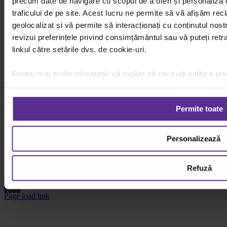
precum date de navigare cu scopul de a oferi și personaliza c
Contact ANPC 021-9551
traficului de pe site. Acest lucru ne permite să vă afișăm rec
Platforma SOL
geolocalizat și vă permite să interacționați cu conținutul nostr
Contact
revizui preferințele privind consimțământul sau vă puteți ret
linkul către setările dvs. de cookie-uri.
comenzi si suport
0726.233.618
Program: Luni-Vineri:8:00-16:30
Pentru mai multe informații, vă rugăm să revizuiți politica pri
Magazinul Dacris
0726.233.618
Permite toate
Forme de plata
Personalizează
Refuză
Page load link
Go
to
Top