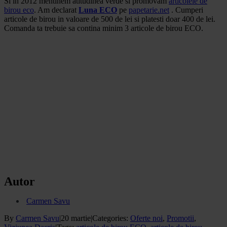
Si in 2012 mentinem atitudinea verde si promovam
articolele de
birou eco
. Am declarat
Luna ECO
pe
papetarie.net
. Cumperi
articole de birou in valoare de 500 de lei si platesti doar 400 de lei.
Comanda ta trebuie sa contina minim 3 articole de birou ECO.
Autor
Carmen Savu
By
Carmen Savu
|
20 martie
|
Categories:
Oferte noi
,
Promotii
,