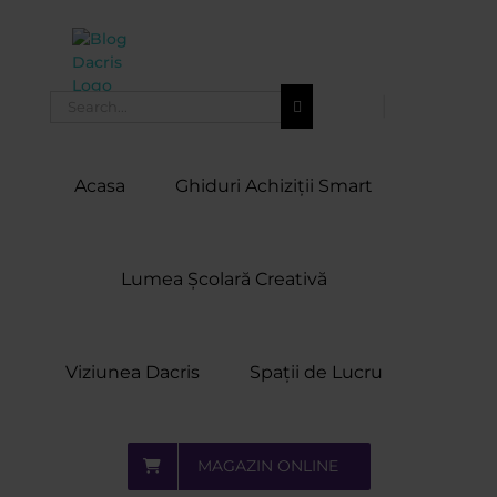
Skip
to
content
Search
for:
Acasa
Ghiduri Achiziții Smart
Lumea Școlară Creativă
Viziunea Dacris
Spații de Lucru
MAGAZIN ONLINE