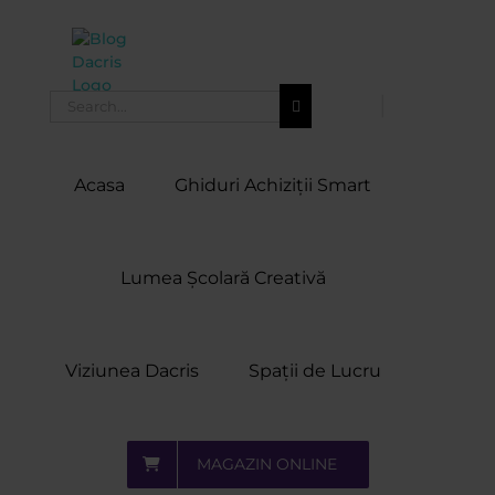
Skip
to
content
Search
for:
Acasa
Ghiduri Achiziții Smart
Lumea Școlară Creativă
Viziunea Dacris
Spații de Lucru
MAGAZIN ONLINE