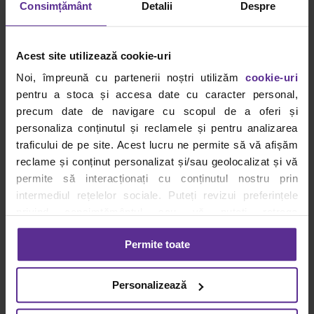
Consimțământ
Detalii
Despre
prieteni noi in parc…
Pentru ca atunci cand eram mici ne placea sa pictam si
sa coloram (pe caietul de desen, pe pereti, pe canapea) v-
Acest site utilizează cookie-uri
am propus un concurs pe aceasta tema.
Noi, împreună cu partenerii noștri utilizăm
cookie-uri
Concursul s-a desfasurat pe pagina
pentru a stoca și accesa date cu caracter personal,
www.facebook.com/dacris.papetarie.
precum date de navigare cu scopul de a oferi și
personaliza conținutul și reclamele și pentru analizarea
Doi copii talentati vor primi din partea noastra cate un
traficului de pe site. Acest lucru ne permite să vă afișăm
set de
acuarele tempera
solida, 12 culori.
reclame și conținut personalizat și/sau geolocalizat și vă
Le felicitam pe mamici (Samson Corina Iuliana si Raluca
permite să interacționați cu conținutul nostru prin
Breziceanu) pentru ca i-au inscris in concursul nostru de
intermediul rețelelor sociale. Puteți revizui preferințele
pe
facebook
!
privind consimțământul sau vă puteți retrage
Dragi mamici,
Samson Corina Iuliana
si
Raluca
consimțământul oricând, făcând click pe linkul către
Brezniceanu
asteptam sa ne trimiteti adresa si numarul
Permite toate
setările dvs. de cookie-uri.
de telefon pe
comenzi@dacris.net
.
Pentru mai multe informații, vă rugăm să revizuiți politica
Acuarele tempera
Personalizează
privind utilizarea modulelor cookie.
Detalii
Autor