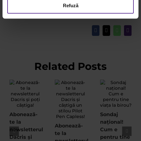
Refuză
Carmen Savu
Facebook
X
WhatsApp
Email
Related Posts
Abonează-
Sondaj
te la
național!
Abonează-
newsletterul
Cum e
te la
Dacris și
pentru tine
newsletterul