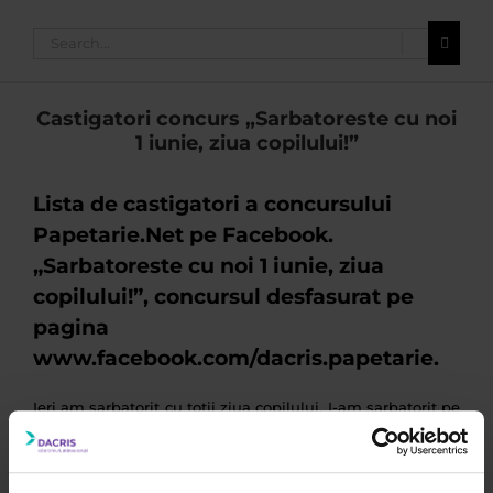
Search
for:
Castigatori concurs „Sarbatoreste cu noi
1 iunie, ziua copilului!”
Lista de castigatori a concursului
Papetarie.Net pe Facebook.
„Sarbatoreste cu noi 1 iunie, ziua
copilului!”, concursul desfasurat pe
pagina
www.facebook.com/dacris.papetarie.
Ieri am sarbatorit cu totii ziua copilului. I-am sarbatorit pe
cei mici, dar si pe cei mari. Noi credem ca din cand in
cand e bine sa ne amintim de copilarie si sa
imprumutam cate ceva din acea perioada: emotiile
naturale, seninatatea, lejeritatea cu care ne faceam