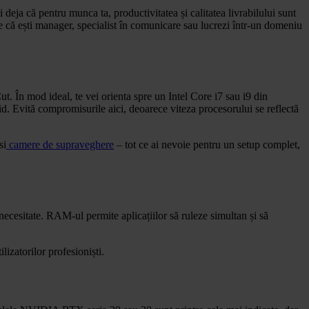
 deja că pentru munca ta, productivitatea și calitatea livrabilului sunt
ie că ești manager, specialist în comunicare sau lucrezi într-un domeniu
. În mod ideal, te vei orienta spre un Intel Core i7 sau i9 din
d. Evită compromisurile aici, deoarece viteza procesorului se reflectă
si
camere de supraveghere
– tot ce ai nevoie pentru un setup complet,
esitate. RAM-ul permite aplicațiilor să ruleze simultan și să
izatorilor profesioniști.