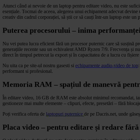
Atunci când ai nevoie de un laptop pentru editare video, nu este suficien
esențiale. Tocmai de aceea, alegerea unui echipament adecvat devine un 
creativ din cadrul corporației, să știi ce să cauți într-un laptop este un
Puterea procesorului – inima performanței
Nu vei putea lucra eficient fără un procesor puternic care să susțină p
generațiile recente sau un echivalent AMD Ryzen 7/9. Frecvența și numă
direct în timpul petrecut la export și în capacitatea de a lucra cu fișier
Nu uita ca pe site-ul nostru gasesti si
echipamente audio-video de top
performant si profesional.
Memoria RAM – spațiul de manevră pentru
În editare video, 16 GB de RAM este absolut minimul recomandat, iar 
gestioneze mai multe elemente – clipuri, efecte, presetări – fără blocaje
Poți verifica oferta de
laptopuri puternice
de pe Dacris.net, unde găseșt
Placa video – pentru editare și redare fă