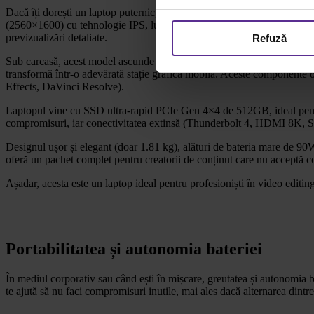
Dacă îți dorești un laptop puternic, fiabil și optimizat pentru sarci
(2560×1600) cu tehnologie IPS, luminozitate de 500 nits, refresh rate
previzualizări detaliate.
Refuză
Sub carcasă, acest model ascunde un procesor Intel Core i9-12900H
transformă într-o adevărată stație grafică mobilă. Aceste componente of
Effects, DaVinci Resolve).
Laptopul vine cu SSD ultra-rapid PCIe Gen 4×4 de 512GB, ideal pentr
compromisuri, iar conectivitatea extinsă (Thunderbolt 4, HDMI 8K, SD E
Designul ușor și elegant (doar 1.81 kg), alături de bateria mare de 9
oferă un pachet complet pentru creatorii de conținut care nu acceptă 
Așadar, acesta este un laptop ideal pentru profesioniști în video editin
Portabilitatea și autonomia bateriei
În mediul corporativ sau când ești în mișcare, greutatea și autonomia ba
te ajută să nu faci compromisuri inutile, mai ales dacă alternarea dintre 