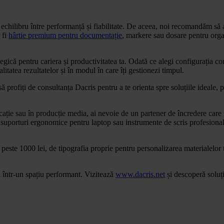
echilibru între performanță și fiabilitate. De aceea, noi recomandăm să al
 fi
hârtie premium pentru documentație
, markere sau dosare pentru organ
ategică pentru cariera și productivitatea ta. Odată ce alegi configurația 
litatea rezultatelor și în modul în care îți gestionezi timpul.
ă profiți de consultanța Dacris pentru a te orienta spre soluțiile ideale, 
ucație sau în producție media, ai nevoie de un partener de încredere care
 suporturi ergonomice pentru laptop sau instrumente de scris profesionale 
te 1000 lei, de tipografia proprie pentru personalizarea materialelor t
l într-un spațiu performant. Vizitează
www.dacris.net
și descoperă soluți