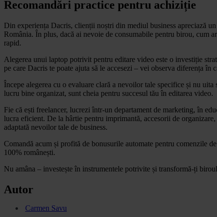
Recomandări practice pentru achiziție
Din experiența Dacris, clienții noștri din mediul business apreciază un 
România. În plus, dacă ai nevoie de consumabile pentru birou, cum ar
rapid.
Alegerea unui laptop potrivit pentru editare video este o investiție str
pe care Dacris te poate ajuta să le accesezi – vei observa diferența în ca
Începe alegerea cu o evaluare clară a nevoilor tale specifice și nu uita s
lucru bine organizat, sunt cheia pentru succesul tău în editarea video.
Fie că ești freelancer, lucrezi într-un departament de marketing, în ed
lucra eficient. De la hârtie pentru imprimantă, accesorii de organizare,
adaptată nevoilor tale de business.
Comandă acum și profită de bonusurile automate pentru comenzile de pes
100% românești.
Nu amâna – investește în instrumentele potrivite și transformă-ți birou
Autor
Carmen Savu