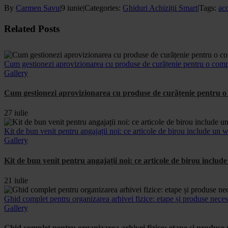
By
Carmen Savu
|
9 iunie
|
Categories:
Ghiduri Achiziții Smart
|
Tags:
acc
Facebook
X
WhatsApp
Email
Related Posts
Cum gestionezi aprovizionarea cu produse de curățenie pentru o comp
Gallery
Cum gestionezi aprovizionarea cu produse de curățenie pentru o 
27 iulie
Kit de bun venit pentru angajații noi: ce articole de birou include u
Gallery
Kit de bun venit pentru angajații noi: ce articole de birou incl
21 iulie
Ghid complet pentru organizarea arhivei fizice: etape și produse nece
Gallery
Ghid complet pentru organizarea arhivei fizice: etape și produs