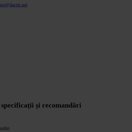
nzi@dacris.net
 specificații și recomandări
andări