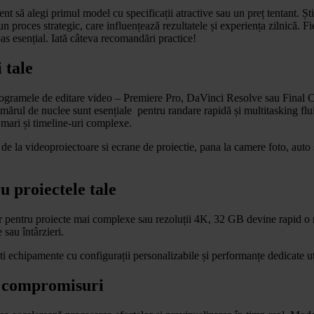
t să alegi primul model cu specificații atractive sau un preț tentant. Știi
proces strategic, care influențează rezultatele și experiența zilnică. F
 pas esențial. Iată câteva recomandări practice!
 tale
rogramele de editare video – Premiere Pro, DaVinci Resolve sau Final Cut
rul de nuclee sunt esențiale pentru randare rapidă și multitasking flui
e mari și timeline-uri complexe.
: de la videoproiectoare si ecrane de proiectie, pana la camere foto, auto 
 proiectele tale
pentru proiecte mai complexe sau rezoluții 4K, 32 GB devine rapid o nec
 sau întârzieri.
i echipamente cu configurații personalizabile și performanțe dedicate util
ră compromisuri