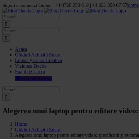
Skip
| +4 0726 233 618 | +4 021 350 67 57
|
come
Suport si comenzi Online
to
Facebook
LinkedIn
YouTube
Pinterest
content
Search
for:
Search
for:
Acasa
Ghiduri Achiziții Smart
Lumea Școlară Creativă
Viziunea Dacris
Spații de Lucru
Magazin Online
Search
for:
Alegerea unui laptop pentru editare video:
Home
Ghiduri Achiziții Smart
Alegerea unui laptop pentru editare video: specificații și recom