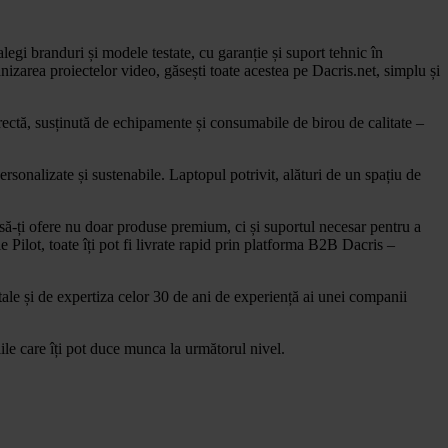
egi branduri și modele testate, cu garanție și suport tehnic în
izarea proiectelor video, găsești toate acestea pe Dacris.net, simplu și
corectă, susținută de echipamente și consumabile de birou de calitate –
personalizate și sustenabile. Laptopul potrivit, alături de un spațiu de
 să-ți ofere nu doar produse premium, ci și suportul necesar pentru a
Pilot, toate îți pot fi livrate rapid prin platforma B2B Dacris –
ale și de expertiza celor 30 de ani de experiență ai unei companii
ile care îți pot duce munca la următorul nivel.