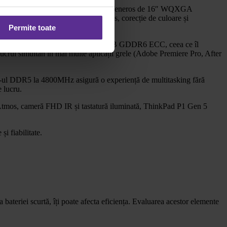
 P1 Gen 5 este alegerea ideală. Ecranul generos de 16″ WQXGA
perfectă pentru montaj video precis, corecție de culoare și
Permite toate
profesională NVIDIA RTX A5500 cu 16GB GDDR6 ECC, ceea ce îl
lucrul simultan în mai multe aplicații grele (Adobe Premiere Pro, After
M-ul DDR5 la 4800MHz asigură o experiență de multitasking fără
 lucru.
by Atmos, cameră FHD IR și tastatură iluminată, ThinkPad P1 Gen 5
i fiabilitate.
 bateriei scurtă, îți poate afecta eficiența. Evaluarea acestor elemente