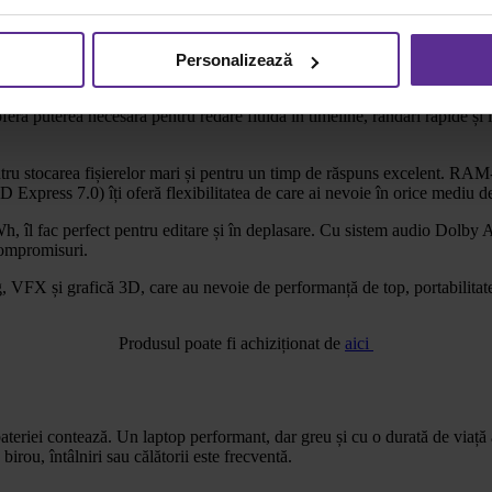
ni intense precum editarea video la nivel profesional, Lenovo ThinkPad
 de 165Hz și acoperire 100% sRGB oferă o experiență vizuală excelentă, 
Personalizează
 cu 14 nuclee și 20 fire de execuție, completat de o placă grafică 
eră puterea necesară pentru redare fluidă în timeline, randări rapide și 
u stocarea fișierelor mari și pentru un timp de răspuns excelent. RA
xpress 7.0) îți oferă flexibilitatea de care ai nevoie în orice mediu de
0Wh, îl fac perfect pentru editare și în deplasare. Cu sistem audio Dol
compromisuri.
g, VFX și grafică 3D, care au nevoie de performanță de top, portabilitate ș
Produsul poate fi achiziționat de
aici
teriei contează. Un laptop performant, dar greu și cu o durată de viață a
birou, întâlniri sau călătorii este frecventă.