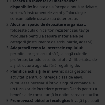
Creează un inventar al materialelor
disponibile:
înainte de a începe o nouă activitate,
sortează instrumentele vechi și înlocuiește
consumabilele uscate sau deteriorate.
Alocă un spațiu de depozitare organizat:
folosește cutii din carton rezistent sau tăvițe
modulare pentru a separa materialele pe
categorii (instrumente de scris, hârtie, adezivi).
Adaptează tema la interesele copilului:
permite-i preșcolarului să își aleagă culorile
preferate, iar adolescentului oferă-i libertatea de
a-și structura agenda fără reguli rigide.
Planifică achizițiile în avans:
dacă gestionezi
activități pentru o întreagă clasă de elevi,
cumulează necesarul într-o singură comandă la
un furnizor de încredere precum Dacris pentru a
beneficia de consultanță în optimizarea costurilor.
Promovează obiceiuri ecologice:
învață-i pe copii