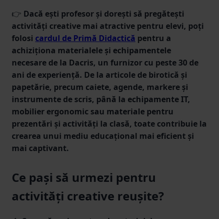
👉
Dacă ești profesor și dorești să pregătești
activități creative mai atractive pentru elevi, poți
folosi
cardul de Primă Didactică
pentru a
achiziționa materialele și echipamentele
necesare de la Dacris, un furnizor cu peste 30 de
ani de experiență. De la articole de birotică și
papetărie, precum caiete, agende, markere și
instrumente de scris, până la echipamente IT,
mobilier ergonomic sau materiale pentru
prezentări și activități la clasă, toate contribuie la
crearea unui mediu educațional mai eficient și
mai captivant.
Ce pași să urmezi pentru
activități creative reușite?