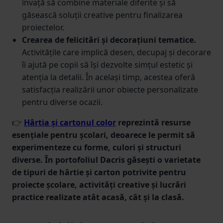
învață să combine materiale diferite și să
găsească soluții creative pentru finalizarea
proiectelor.
Crearea de felicitări și decorațiuni tematice.
Activitățile care implică desen, decupaj și decorare
îi ajută pe copii să își dezvolte simțul estetic și
atenția la detalii. În același timp, acestea oferă
satisfacția realizării unor obiecte personalizate
pentru diverse ocazii.
👉
Hârtia și cartonul color
reprezintă resurse
esențiale pentru școlari, deoarece le permit să
experimenteze cu forme, culori și structuri
diverse. În portofoliul Dacris găsești o varietate
de tipuri de hârtie și carton potrivite pentru
proiecte școlare, activități creative și lucrări
practice realizate atât acasă, cât și la clasă.