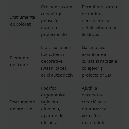
Creioane, carioci
Permit realizarea
cu vârf tip
de umbre,
Instrumente
pensulă,
degradeuri și
de colorat
markere
detalii vibrante în
profesionale
ilustrații.
Lipici solid non-
Garantează
toxic, benzi
asamblarea
Elemente
decorative
curată și rapidă a
de fixare
(washi tape),
colajelor și
arici autoadezivi
proiectelor 3D.
Foarfeci
Ajută la
ergonomice,
decuparea
Instrumente
rigle din
corectă și la
de precizie
aluminiu,
organizarea
aparate de
vizuală a
etichetat
materialelor.