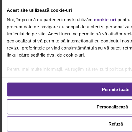
Sursă foto: Magnific
Acest site utilizează cookie-uri
Noi, împreună cu partenerii noștri utilizăm
cookie-uri
pentru 
Bibliografie:
precum date de navigare cu scopul de a oferi și personaliza c
St. Andrews International School, The Science
traficului de pe site. Acest lucru ne permite să vă afișăm rec
Behind Sensory Play,
geolocalizat și vă permite să interacționați cu conținutul nostr
revizui preferințele privind consimțământul sau vă puteți ret
https://www.standrewssukhumvit.com/science-
linkul către setările dvs. de cookie-uri.
behind-sensory-play/
, accesat la 18.06.2026.
Pentru mai multe informații, vă rugăm să revizuiți politica pri
⟵ Înapoi la text
Permite toate
Autor
Personalizează
Florin Adamache
Refuză
By
Florin Adamache
|
25 iunie
|
Categories:
Ghiduri Achiziții