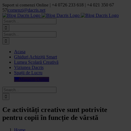
Skip
| +4 0726 233 618 | +4 021 350 67
Suport si comenzi Online
to
57
|
comenzi@dacris.net
content
Facebook
LinkedIn
YouTube
Pinterest
Search
for:
Search
for:
Acasa
Ghiduri Achiziții Smart
Lumea Școlară Creativă
Viziunea Dacris
Spații de Lucru
Magazin Online
Search
for:
Ce activități creative sunt potrivite
pentru copii în funcție de vârstă
Home