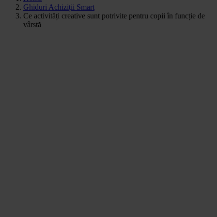
Ghiduri Achiziții Smart
Ce activități creative sunt potrivite pentru copii în funcție de
vârstă