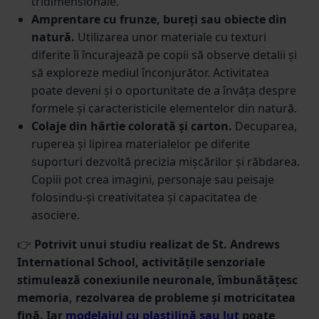
tridimensionale.
Amprentare cu frunze, bureți sau obiecte din
natură.
Utilizarea unor materiale cu texturi
diferite îi încurajează pe copii să observe detalii și
să exploreze mediul înconjurător. Activitatea
poate deveni și o oportunitate de a învăța despre
formele și caracteristicile elementelor din natură.
Colaje din hârtie colorată și carton.
Decuparea,
ruperea și lipirea materialelor pe diferite
suporturi dezvoltă precizia mișcărilor și răbdarea.
Copiii pot crea imagini, personaje sau peisaje
folosindu-și creativitatea și capacitatea de
asociere.
👉
Potrivit unui studiu realizat de St. Andrews
International School, activitățile senzoriale
stimulează conexiunile neuronale, îmbunătățesc
memoria, rezolvarea de probleme și motricitatea
fină. Iar
modelajul cu plastilină sau lut
poate