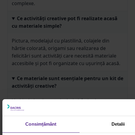
complexe.
Ce activități creative pot fi realizate acasă
cu materiale simple?
Pictura, modelajul cu plastilină, colajele din
hârtie colorată, origami sau realizarea de
felicitări sunt activități care necesită materiale
accesibile și pot fi organizate cu ușurință acasă.
Ce materiale sunt esențiale pentru un kit de
activități creative?
Un kit de bază poate include hârtie și carton
colorat, creioane colorate, carioci, lipici, foarfecă
cu vârf rotunjit, plastilină și blocuri de desen.
Materialele pot fi completate în funcție de vârsta
Consimțământ
Detalii
copilului și de tipul activităților desfășurate.