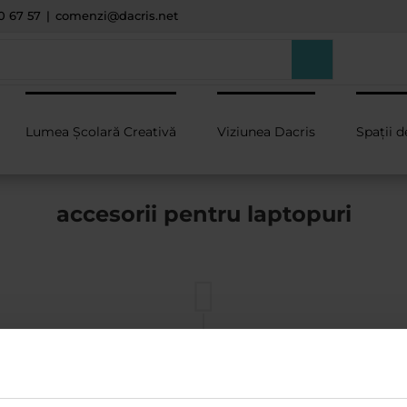
0 67 57
|
comenzi@dacris.net
Lumea Școlară Creativă
Viziunea Dacris
Spații d
accesorii pentru laptopuri
iunie 2025