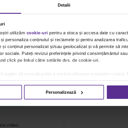
Detalii
uri
oștri utilizăm
cookie-uri
pentru a stoca și accesa date cu carac
și personaliza conținutul și reclamele și pentru analizarea traficu
și conținut personalizat și/sau geolocalizat și vă permite să inte
lor sociale. Puteți revizui preferințele privind consimțământul sau
d click pe linkul către setările dvs. de cookie-uri.
aptop
ideo:
ă rugăm să revizuiți politica privind utilizarea modulelor cookie.
omandări
Personalizează
iduri Achiziții
camere de
entru laptopuri
re video: