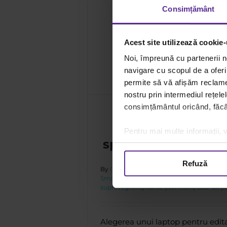
Consimțământ
tru editare video:
Acest site utilizează cookie-
ecomandări
Noi, împreună cu partenerii n
ii Smart
navigare cu scopul de a oferi 
permite să vă afișăm reclame 
nostru prin intermediul rețele
consimțământul oricând, făcân
Alegerea unui l
pentru editare v
Pentru mai multe informații, v
specificații și rec
Refuză
By
Carmen Savu
|
9 iunie
|
Categories:
Gh
Smart
|
Tags:
accesorii pentru laptopuri
,
supraveghere
,
hârtie premium
,
SSD-uri p
Alegerea unui laptop pentru edita