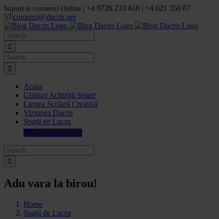
Skip
| +4 0726 233 618 | +4 021 350 67
Suport si comenzi Online
to
57
|
comenzi@dacris.net
content
Facebook
LinkedIn
YouTube
Pinterest
Search
for:
Search
for:
Acasa
Ghiduri Achiziții Smart
Lumea Școlară Creativă
Viziunea Dacris
Spații de Lucru
Magazin Online
Search
for:
Adu vara la birou!
Home
Spații de Lucru