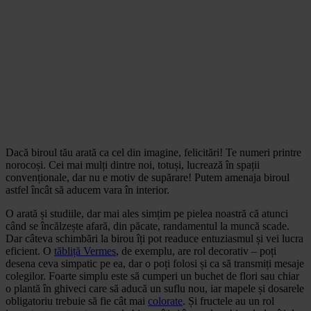
Dacă biroul tău arată ca cel din imagine, felicitări! Te numeri printre
norocoși. Cei mai mulți dintre noi, totuși, lucrează în spații
convenționale, dar nu e motiv de supărare! Putem amenaja biroul
astfel încât să aducem vara în interior.
O arată și studiile, dar mai ales simțim pe pielea noastră că atunci
când se încălzește afară, din păcate, randamentul la muncă scade.
Dar câteva schimbări la birou îți pot readuce entuziasmul și vei lucra
eficient. O
tăbliță Vermes
, de exemplu, are rol decorativ – poți
desena ceva simpatic pe ea, dar o poți folosi și ca să transmiți mesaje
colegilor. Foarte simplu este să cumperi un buchet de flori sau chiar
o plantă în ghiveci care să aducă un suflu nou, iar mapele și dosarele
obligatoriu trebuie să fie cât mai
colorate
. Și fructele au un rol