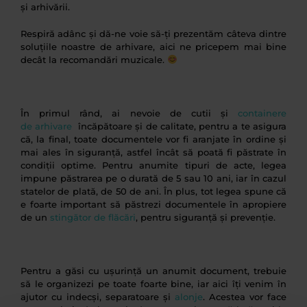
și arhivării.
Respiră adânc și dă-ne voie să-ți prezentăm câteva dintre
soluțiile noastre de arhivare, aici ne pricepem mai bine
decât la recomandări muzicale.
În primul rând, ai nevoie de cutii și
containere
de arhivare
încăpătoare și de calitate, pentru a te asigura
că, la final, toate documentele vor fi aranjate în ordine și
mai ales în siguranță, astfel încât să poată fi păstrate în
condiții optime. Pentru anumite tipuri de acte, legea
impune păstrarea pe o durată de 5 sau 10 ani, iar în cazul
statelor de plată, de 50 de ani. În plus, tot legea spune că
e foarte important să păstrezi documentele în apropiere
de un
stingător de flăcări
, pentru siguranță și prevenție.
Pentru a găsi cu ușurință un anumit document, trebuie
să le organizezi pe toate foarte bine, iar aici îți venim în
ajutor cu indecși, separatoare și
alonje
. Acestea vor face