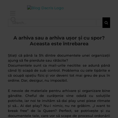
Skip
to
content
Search
for:
A arhiva sau a arhiva ușor și cu spor?
Aceasta este întrebarea
Știați că până la 5% dintre documentele unei organizații
ajung să fie pierdute sau rătăcite?
Documentele sunt ca mail-urile necitite: se adună până
când îți scapă de sub control. Problema cu cele tipărite e
că ocupă spațiu fizic și vor deveni tot mai greu de pus în
ordine. Dar, desigur, nu imposibil.
E nevoie de materiale pentru arhivare și organizare bine
gândite. Cheful de curățenie vine odată cu soluțiile
potrivite, iar noi te invităm să dai play unei piese ritmate
și să… Ai dat play? Nu-i nimic, nu ne grăbim. „I want to
break free” de la Queen? Perfect, se potrivește și cu
documentele tale, care vor să scape de procesul ordonării