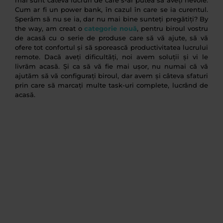
mai sunt câteva lucruri de care s-ar putea să aveți nevoie.
Cum ar fi un power bank, în cazul în care se ia curentul.
Sperăm să nu se ia, dar nu mai bine sunteți pregătiți? By
the way, am creat o
categorie nouă
, pentru biroul vostru
de acasă cu o serie de produse care să vă ajute, să vă
ofere tot confortul și să sporească productivitatea lucrului
remote. Dacă aveți dificultăți, noi avem soluții și vi le
livrăm acasă. Și ca să vă fie mai ușor, nu numai că vă
ajutăm să vă configurați biroul, dar avem și câteva sfaturi
prin care să marcați multe task-uri complete, lucrând de
acasă.