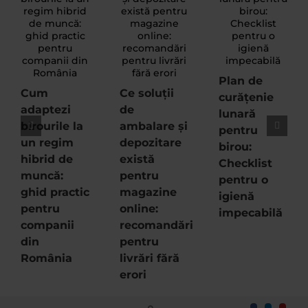
Plan de
Cum
Ce soluții
curățenie
adaptezi
de
lunară
birourile la
ambalare și
pentru
un regim
depozitare
birou:
hibrid de
există
Checklist
muncă:
pentru
pentru o
ghid practic
magazine
igienă
pentru
online:
impecabilă
companii
recomandări
din
pentru
România
livrări fără
erori