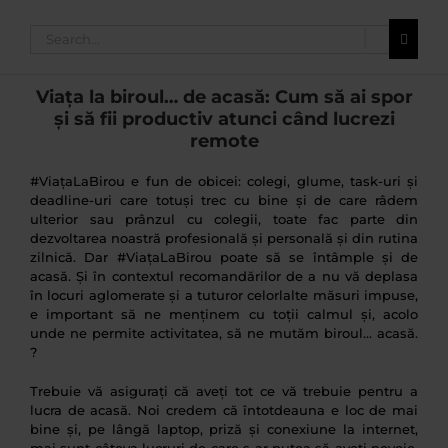
Search
for:
Viața la biroul… de acasă: Cum să ai spor
și să fii productiv atunci când lucrezi
remote
#ViațaLaBirou e fun de obicei: colegi, glume, task-uri și
deadline-uri care totuși trec cu bine și de care râdem
ulterior sau prânzul cu colegii, toate fac parte din
dezvoltarea noastră profesională și personală și din rutina
zilnică. Dar #ViațaLaBirou poate să se întâmple și de
acasă. Și în contextul recomandărilor de a nu vă deplasa
în locuri aglomerate și a tuturor celorlalte măsuri impuse,
e important să ne menținem cu toții calmul și, acolo
unde ne permite activitatea, să ne mutăm biroul… acasă.
?
Trebuie vă asigurați că aveți tot ce vă trebuie pentru a
lucra de acasă. Noi credem că întotdeauna e loc de mai
bine și, pe lângă laptop, priză și conexiune la internet,