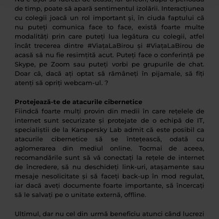
de timp, poate să apară sentimentul izolării. Interacțiunea
cu colegii joacă un rol important și, în ciuda faptului că
nu puteți comunica face to face, există foarte multe
modalități prin care puteți lua legătura cu colegii, atfel
încât trecerea dintre #ViațaLaBirou și #ViațaLaBirou de
acasă să nu fie resimțită acut. Puteți face o conferință pe
Skype, pe Zoom sau puteți vorbi pe grupurile de chat.
Doar că, dacă ați optat să rămâneți în pijamale, să fiți
atenți să opriți webcam-ul. ?
Protejează-te de atacurile cibernetice
Fiindcă foarte mulți provin din medii în care rețelele de
internet sunt securizate și protejate de o echipă de IT,
specialiștii de la Karspersky Lab admit că este posibil ca
atacurile cibernetice să se întețească, odată cu
aglomerarea din mediul online. Tocmai de aceea,
recomandările sunt să vă conectați la rețele de internet
de încredere, să nu deschideți link-uri, atașamente sau
mesaje nesolicitate și să faceți back-up în mod regulat,
iar dacă aveți documente foarte importante, să încercați
să le salvați pe o unitate externă, offline.
Ultimul, dar nu cel din urmă beneficiu atunci când lucrezi