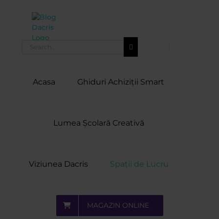
Skip
to
content
Search
for:
Acasa
Ghiduri Achiziții Smart
Lumea Școlară Creativă
Viziunea Dacris
Spații de Lucru
MAGAZIN ONLINE