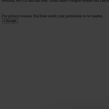
arterială, deci cu atât mai bine. Doua dintre colegele noastre din Dacr
For privacy reasons YouTube needs your permission to be loaded.
I Accept