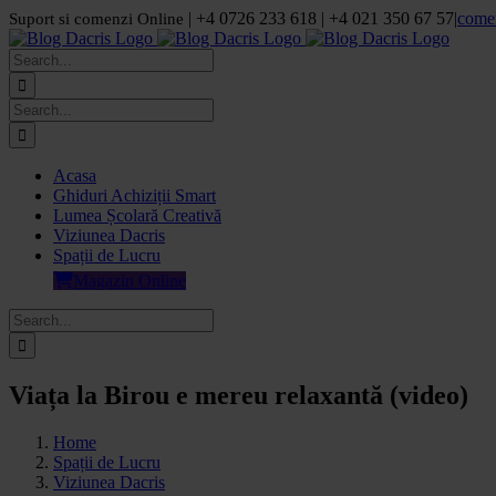
Skip
| +4 0726 233 618 | +4 021 350 67 57
|
come
Suport si comenzi Online
to
Facebook
LinkedIn
YouTube
Pinterest
content
Search
for:
Search
for:
Acasa
Ghiduri Achiziții Smart
Lumea Școlară Creativă
Viziunea Dacris
Spații de Lucru
Magazin Online
Search
for:
Viața la Birou e mereu relaxantă (video)
Home
Spații de Lucru
Viziunea Dacris