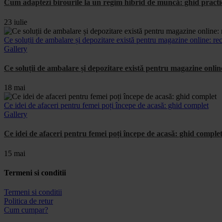
Cum adaptezi birourile la un regim hibrid de muncă: ghid prac
23 iulie
Ce soluții de ambalare și depozitare există pentru magazine online: rec
Gallery
Ce soluții de ambalare și depozitare există pentru magazine onlin
18 mai
Ce idei de afaceri pentru femei poți începe de acasă: ghid complet
Gallery
Ce idei de afaceri pentru femei poți începe de acasă: ghid comple
15 mai
Termeni si conditii
Termeni si conditii
Politica de retur
Cum cumpar?