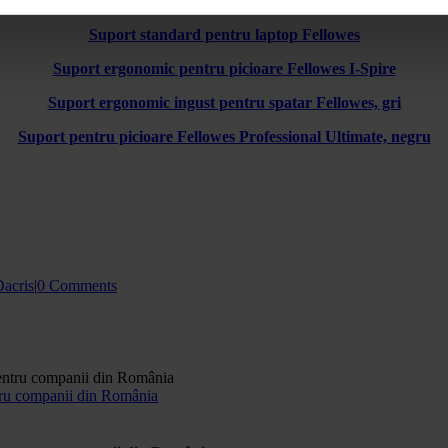
Suport pentru picioare Fellowes Standard, negru
Suport standard pentru laptop Fellowes
Suport ergonomic pentru picioare Fellowes I-Spire
Suport ergonomic ingust pentru spatar Fellowes, gri
Suport pentru picioare Fellowes Professional Ultimate, negru
Dacris
|
0 Comments
ntru companii din România