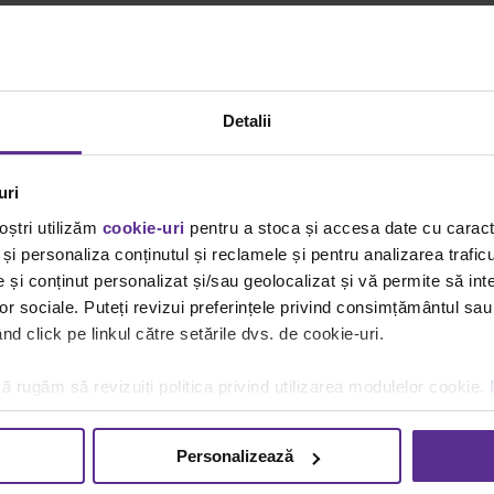
Detalii
uri
oștri utilizăm
cookie-uri
pentru a stoca și accesa date cu carac
și personaliza conținutul și reclamele și pentru analizarea traficu
și conținut personalizat și/sau geolocalizat și vă permite să inte
lor sociale. Puteți revizui preferințele privind consimțământul sau
d click pe linkul către setările dvs. de cookie-uri.
ă rugăm să revizuiți politica privind utilizarea modulelor cookie.
 și o listă de produse ergonomice care iți vor face #ViațaLaBirou mai uș
Personalizează
Suport pentru spate Fellowes Office, negru