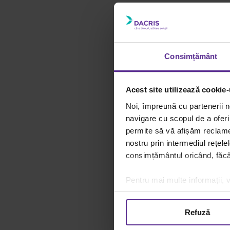
Consimțământ
Acest site utilizează cookie-
Noi, împreună cu partenerii n
navigare cu scopul de a oferi 
permite să vă afișăm reclame 
nostru prin intermediul rețele
consimțământul oricând, făcân
Pentru mai multe informații, v
Iată
Refuză