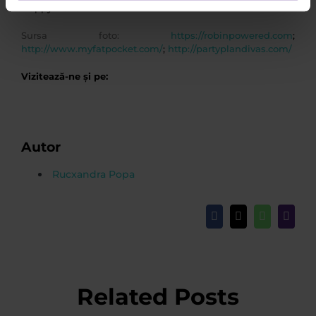
Happy Halloween!
Sursa foto:
https://robinpowered.com
;
http://www.myfatpocket.com/
;
http://partyplandivas.com/
Vizitează-ne și pe:
Autor
Rucxandra Popa
Facebook
X
WhatsApp
Email
Related Posts