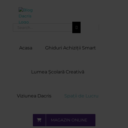
Skip
to
content
Search
for:
Acasa
Ghiduri Achiziții Smart
Lumea Școlară Creativă
Viziunea Dacris
Spații de Lucru
MAGAZIN ONLINE