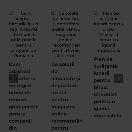
Plan de
Cum
Ce soluții
curățenie
adaptezi
de
lunară
birourile la
ambalare și
pentru
un regim
depozitare
birou:
hibrid de
există
Checklist
muncă:
pentru
pentru o
ghid practic
magazine
igienă
pentru
online:
impecabilă
companii
recomandări
din
pentru