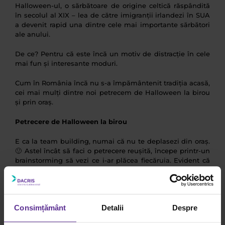
Halloween-ul, o sărbătoare de origine celtică răspândită
în secolul al XIX – lea de către imigranții irlandezi în SUA
a devenit rapid una dintre cele mai importante sărbători
ale anului.
De ce? Pentru că este încă un motiv de distracție în cele
mai fun și interesante moduri.
Cum în România încă nu s-a împământenit tradiția acasă,
cei mai mulți dintre noi petrecem de Halloween la birou
și prin oraș.
Petrecere de Halloween la birou
E ca la team building, numai că nu te deplasezi din oraș.
🙂 Astel încât să faci o petrecere reușită, începe printr-un
brainstorming să vezi ce i-ar plăcea fiecăruia. Evident că
între timp, vă puteți decora biroul în tematica Halloween-
ului cu dovlecei mascați, bomboane sau mici monștri.
Consimțământ
Detalii
Despre