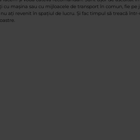
eți cu mașina sau cu mijloacele de transport în comun, fie pe 
u ați revenit în spațiul de lucru. Și fac timpul să treacă înt
oastre.