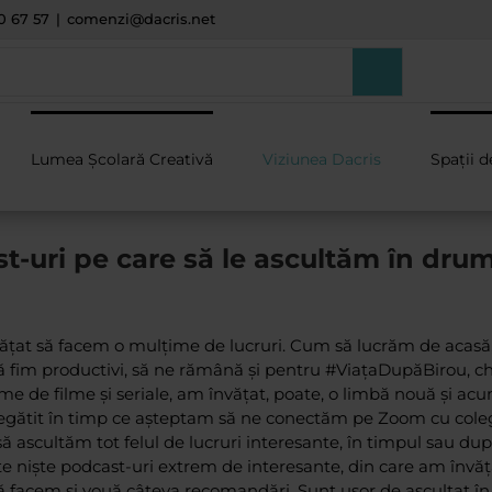
0 67 57
|
comenzi@dacris.net
Lumea Școlară Creativă
Viziunea Dacris
Spații d
t-uri pe care să le ascultăm în drum
nvățat să facem o mulțime de lucruri. Cum să lucrăm de acasă
ă fim productivi, să ne rămână și pentru #ViațaDupăBirou, c
e de filme și seriale, am învățat, poate, o limbă nouă și ac
regătit în timp ce așteptam să ne conectăm pe Zoom cu coleg
să ascultăm tot felul de lucruri interesante, în timpul sau dup
te niște podcast-uri extrem de interesante, din care am învă
ă facem și vouă câteva recomandări. Sunt ușor de ascultat î