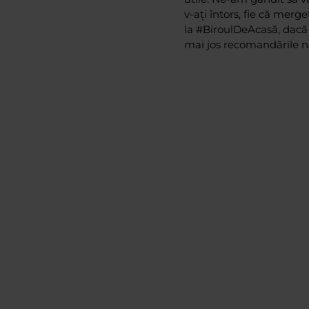
v-ați întors, fie că merg
la #BiroulDeAcasă, dacă n
mai jos recomandările n