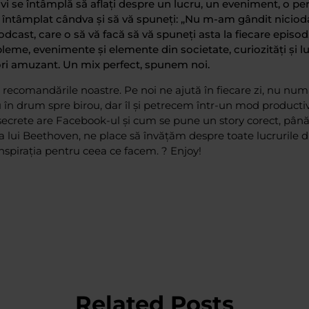
i se întâmplă să aflați despre un lucru, un eveniment, o per
 întâmplat cândva și să vă spuneți: „Nu m-am gândit niciod
odcast, care o să vă facă să vă spuneți asta la fiecare episo
eme, evenimente și elemente din societate, curiozități și lu
eori amuzant. Un mix perfect, spunem noi.
recomandările noastre. Pe noi ne ajută în fiecare zi, nu num
u în drum spre birou, dar îl și petrecem într-un mod productiv
 secrete are Facebook-ul și cum se pune un story corect, până 
 lui Beethoven, ne place să învățăm despre toate lucrurile d
nspirația pentru ceea ce facem. ? Enjoy!
Related Posts