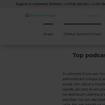
Skip
Suport si comenzi Online
| +4 0726 233 618 | +4 021 35
to
Search
content
for:
Acasa
Ghiduri Achiziții Smart
Top podcas
În ultimele 3 luni am î
administrăm timpul și s
acasă. Am văzut o mulțim
rapide, pe care le-am p
ne distribuim atenția și 
ascultat, noi am dat pes
utile. Ne-am gândit să v