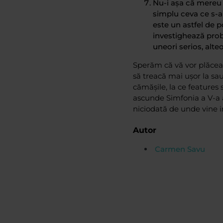
Nu-i așa că mereu v
simplu ceva ce s-a
este un astfel de p
investighează probl
uneori serios, alt
Sperăm că vă vor plăcea 
să treacă mai ușor la sa
cămășile, la ce features
ascunde Simfonia a V-a a
niciodată de unde vine i
Autor
Carmen Savu