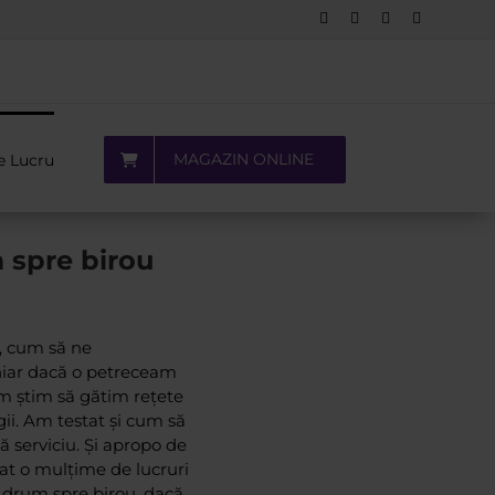
Facebook
LinkedIn
YouTube
Pinterest
MAGAZIN ONLINE
e Lucru
 spre birou
, cum să ne
hiar dacă o petreceam
um știm să gătim rețete
ii. Am testat și cum să
ă serviciu. Și apropo de
țat o mulțime de lucruri
n drum spre birou, dacă