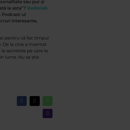
sonalitate sau pur și
ată la asta”?
Radiolab
d. Podcast-ul
cruri interesante,
ai pentru că fac timpul
. De la cine a inventat
la secretele pe care le
in lume. Nu se știe
Facebook
X
WhatsApp
Email