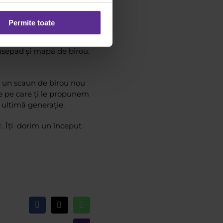
e excepțională te
Permite toate
oie de un set de birou
usepad și mapă de birou.
gi un scaun de birou nou
le pe care ți le propunem
e ultimă generație.
t
. Îți dorim un început
Facebook
X
WhatsApp