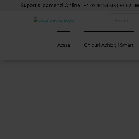
Skip
Suport si comenzi Online
| +4 0726 233 618 | +4 021 35
to
Search
content
for:
Acasa
Ghiduri Achiziții Smart