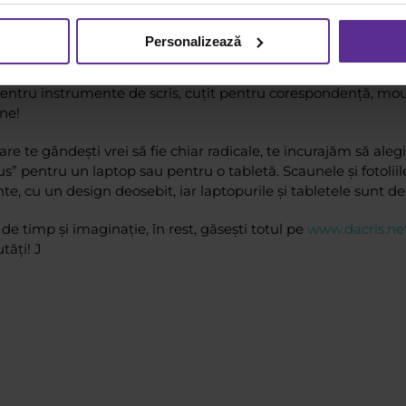
 Serviete de piele clasice sau genți smart, toate de o calitat
Personalizează
u? Vrei să-i dai un aspect elegant și sofisticat? Atunci ai nev
 pentru instrumente de scris, cuțit pentru corespondență, mo
ne!
are te gândești vrei să fie chiar radicale, te incurajăm să ale
us” pentru un laptop sau pentru o tabletă. Scaunele și fotolii
nte, cu un design deosebit, iar laptopurile și tabletele sunt d
de timp și imaginație, în rest, găsești totul pe
www.dacris.ne
ăți! J