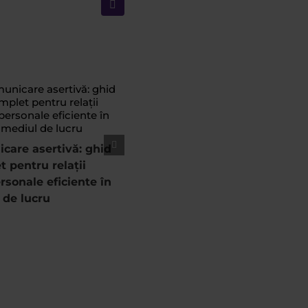
Email
care asertivă: ghid
 pentru relații
rsonale eficiente în
 de lucru