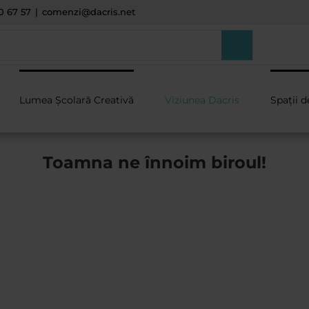
0 67 57
|
comenzi@dacris.net
Lumea Școlară Creativă
Viziunea Dacris
Spații d
Toamna ne înnoim biroul!