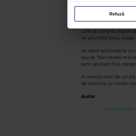
rucsac
nou pentru laptop.
așteaptă pe site!
Refuză
Biroul tău e prea … simpl
care să conțină: suport
Va schimba totul, crede-
Iar dacă schimbările la c
sau să “faci cerere mai s
sunt de piele fină, elega
Ai nevoie doar de un pic 
de toamnă cu multe nout
Autor
Carmen Savu