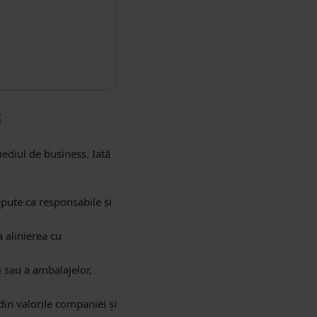
i
mediul de business. Iată
pute ca responsabile și
 alinierea cu
i sau a ambalajelor,
din valorile companiei și