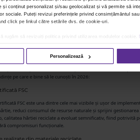
și conținut personalizat și/sau geolocalizat și vă permite să inte
lor sociale. Puteți revizui preferințele privind consimțământul sau
d click pe linkul către setările dvs. de cookie-uri.
ă rugăm să revizuiți politica privind utilizarea modulelor cookie.
Personalizează
oluează rapid și devine un element esențial în strategia companii
e responsabile pentru birou nu mai țin doar de cost, ci de impact, e
dințe pe care e bine să le cunoști în 2026:
rtificată FSC
ertificată FSC este una dintre cele mai vizibile și ușor de implemen
hârtie, reduci consumul de resurse naturale și sprijini gestionarea
, calitatea hârtiei reciclate a evoluat semnificativ, fiind potrivită p
fără compromisuri funcționale.
 realizate din materiale reciclate