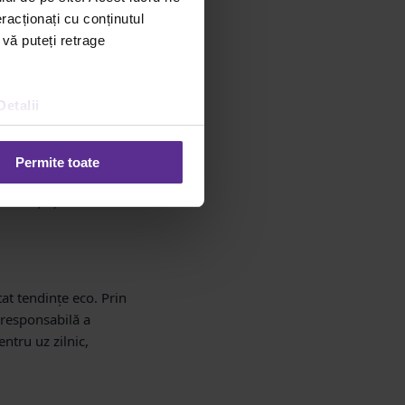
racționați cu conținutul
 vă puteți retrage
Detalii
Permite toate
lor care privesc spre
ficiență și valori
tat tendințe eco. Prin
 responsabilă a
entru uz zilnic,