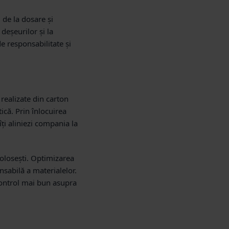
 de la dosare și
deșeurilor și la
de responsabilitate și
 realizate din carton
tică. Prin înlocuirea
ți aliniezi compania la
folosești. Optimizarea
sabilă a materialelor.
control mai bun asupra