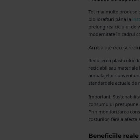
Tot mai multe produse de
bibliorafturi până la
ins
prelungirea ciclului de v
modernitate în cadrul c
Ambalaje eco și redu
Reducerea plasticului de
reciclabil sau materiale 
ambalajelor convențional
standardele actuale de r
Important:
Sustenabilita
consumului presupune o m
Prin monitorizarea consu
costurilor, fără a afecta a
Beneficiile real