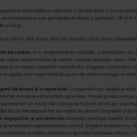
apetărie sustenabile nu este doar o decizie etică, ci și una strate
 care compania ta este percepută de clienți și parteneri, cât și în e
iu și lung.
i pe care le obții atunci când faci tranziția către soluții sustenabile
ei de carbon.
Prin alegerea hârtiei reciclate, a ambalajelor eco 
te, reduci direct emisiile de carbon asociate activității zilnice. Fiec
buie la un impact cumulativ semnificativ. Alegerea constantă a sol
tr-un spațiu mai responsabil din punct de vedere ecologic și red
inii de brand și a reputației.
Companiile care adoptă practici
derne, inovatoare și orientate spre viitor. Fiecare produs eco pe c
și partenerilor un mesaj clar: compania ta pune accent pe responsab
ndul tău se diferențiază într-un mediu de afaceri competitiv și își 
i angajaților și partenerilor.
Angajații apreciază mediile de luc
 și promovează responsabilitatea socială. Alegând produse eco, de
de comunitate și mediu. Acest lucru sporește loialitatea echipei, cr