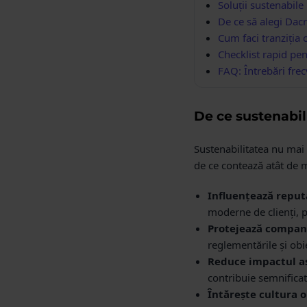
Soluții sustenabile
De ce să alegi Dacr
Cum faci tranziția c
Checklist rapid pe
FAQ: Întrebări frec
De ce sustenabil
Sustenabilitatea nu mai 
de ce contează atât de 
Influențează reputa
moderne de clienți, p
Protejează compania
reglementările și obie
Reduce impactul a
contribuie semnificat
Întărește cultura o