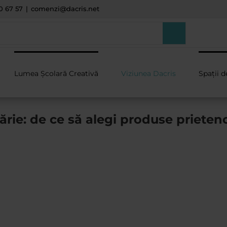
0 67 57
|
comenzi@dacris.net
Lumea Școlară Creativă
Viziunea Dacris
Spații d
ărie: de ce să alegi produse prieten