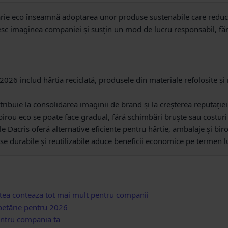
tărie eco înseamnă adoptarea unor produse sustenabile care redu
c imaginea companiei și susțin un mod de lucru responsabil, fără
2026 includ hârtia reciclată, produsele din materiale refolosite și
ribuie la consolidarea imaginii de brand și la creșterea reputație
 birou eco se poate face gradual, fără schimbări bruște sau costuri
le Dacris oferă alternative eficiente pentru hârtie, ambalaje și biro
use durabile și reutilizabile aduce beneficii economice pe termen l
atea conteaza tot mai mult pentru companii
petărie pentru 2026
pentru compania ta