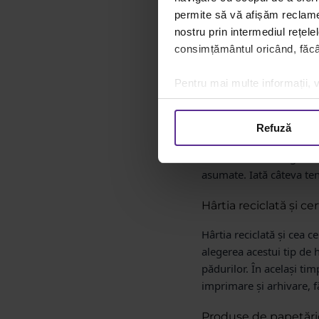
permite să vă afișăm reclame 
nostru prin intermediul rețele
consimțământul oricând, făcân
Pentru mai multe informații, v
Refuză
Papetăria sustenabilă ev
viitor. În 2026, alegeril
asumate. Iată câteva ten
Hârtia reciclată și ce
Hârtia reciclată și cea c
alegerea acestui tip de 
pădurilor. În același timp
imprimare și arhivare, 
Produse de papetărie