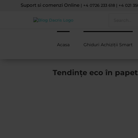
Skip
Suport si comenzi Online
| +4 0726 233 618 | +4 021 35
to
Search
content
for:
Acasa
Ghiduri Achiziții Smart
Tendințe eco în papet