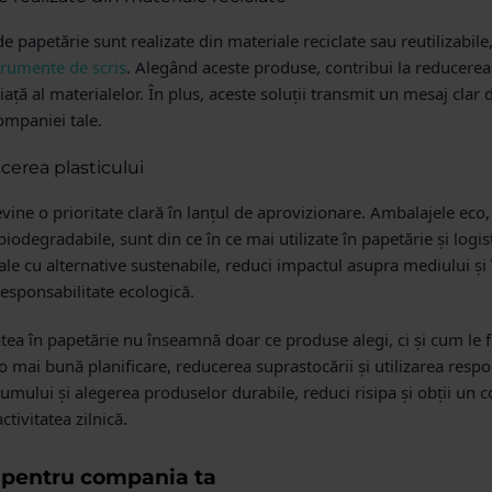
 papetărie sunt realizate din materiale reciclate sau reutilizabile,
trumente de scris
. Alegând aceste produse, contribui la reducerea 
iață al materialelor. În plus, aceste soluții transmit un mesaj clar 
ompaniei tale.
cerea plasticului
vine o prioritate clară în lanțul de aprovizionare. Ambalajele eco,
biodegradabile, sunt din ce în ce mai utilizate în papetărie și logis
e cu alternative sustenabile, reduci impactul asupra mediului și î
esponsabilitate ecologică.
tea în papetărie nu înseamnă doar ce produse alegi, ci și cum le 
ai bună planificare, reducerea suprastocării și utilizarea respon
mului și alegerea produselor durabile, reduci risipa și obții un 
ctivitatea zilnică.
e pentru compania ta