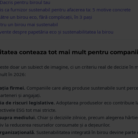
 Dacris pentru biroul tau
is ca furnizor sustenabil pentru afacerea ta: 5 motive concrete
ătre un birou eco, fără complicații, în 3 pași
ntru un birou mai sustenabil
vente despre papetăria eco și sustenabilitatea la birou
itatea conteaza tot mai mult pentru compani
este doar un subiect de imagine, ci un criteriu real de decizie în 
mult în 2026:
ția firmei.
Companiile care aleg produse sustenabile sunt perce
arteneri și angajați.
 de riscuri legislative.
Adoptarea produselor eco contribuie la
ctivele ESG tot mai stricte.
supra mediului.
Chiar și deciziile zilnice, precum alegerea hârtie
iv la reducerea resurselor consumate și a deșeurilor.
rganizațională.
Sustenabilitatea integrată în birou devine parte 