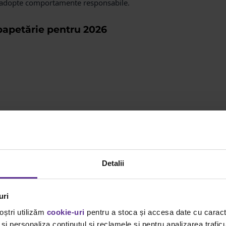
 adopte comportamente responsabile.
papetărie pentru 2026
Detalii
uri
oștri utilizăm
cookie-uri
pentru a stoca și accesa date cu carac
și personaliza conținutul și reclamele și pentru analizarea traficu