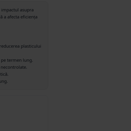
c impactul asupra
 a afecta eficiența
 reducerea plasticului
i pe termen lung.
 necontrolate.
tică.
ung.