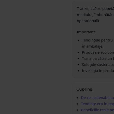
Tranziția către pape
mediului, îmbunătățes
operațională.
Important:
Tendințele pentru 
în ambalaje.
Produsele eco cont
Tranziția către un
Soluțiile sustenabi
Investiția în prod
Cuprins
De ce sustenabilit
Tendințe eco în pa
Beneficiile reale 