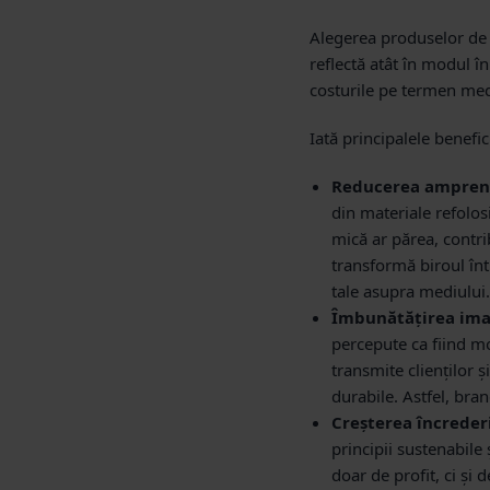
Alegerea produselor de p
reflectă atât în modul în
costurile pe termen med
Iată principalele benefici
Reducerea amprent
din materiale refolosi
mică ar părea, contri
transformă biroul în
tale asupra mediului.
Îmbunătățirea imag
percepute ca fiind mo
transmite clienților 
durabile. Astfel, bra
Creșterea încrederi
principii sustenabile
doar de profit, ci și 