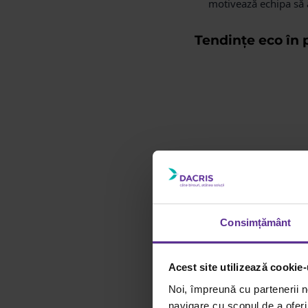
motivează echipa să
Tendințe eco în 
Consimțământ
Acest site utilizează cookie-
Noi, împreună cu partenerii n
navigare cu scopul de a oferi 