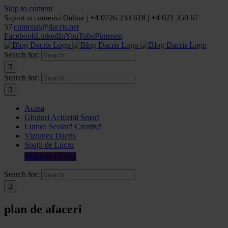
Skip to content
| +4 0726 233 618 | +4 021 350 67
Suport si comenzi Online
57
|
comenzi@dacris.net
Facebook
LinkedIn
YouTube
Pinterest
Search for:
Search for:
Acasa
Ghiduri Achiziții Smart
Lumea Școlară Creativă
Viziunea Dacris
Spații de Lucru
Magazin Online
Search for:
plan de afaceri