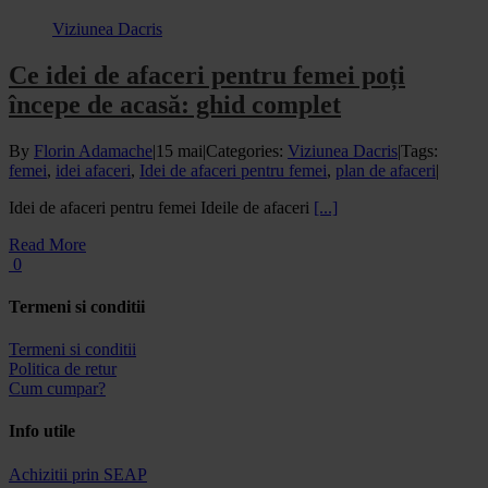
Viziunea Dacris
Ce idei de afaceri pentru femei poți
începe de acasă: ghid complet
By
Florin Adamache
|
15 mai
|
Categories:
Viziunea Dacris
|
Tags:
femei
,
idei afaceri
,
Idei de afaceri pentru femei
,
plan de afaceri
|
Idei de afaceri pentru femei Ideile de afaceri
[...]
Read More
0
Termeni si conditii
Termeni si conditii
Politica de retur
Cum cumpar?
Info utile
Achizitii prin SEAP