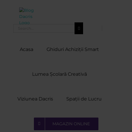
Skip
to
content
Search
for:
Acasa
Ghiduri Achiziții Smart
Lumea Școlară Creativă
Viziunea Dacris
Spații de Lucru
MAGAZIN ONLINE