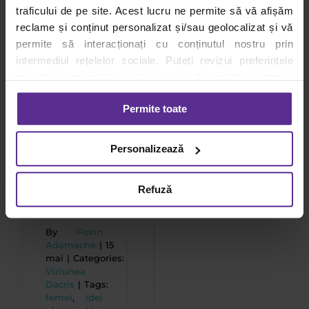
idei
traficului de pe site. Acest lucru ne permite să vă afișăm
de
reclame și conținut personalizat și/sau geolocalizat și vă
permite să interacționați cu conținutul nostru prin
afaceri
intermediul rețelelor sociale. Puteți revizui preferințele
pentru
privind consimțământul sau vă puteți retrage
femei
consimțământul oricând, făcând click pe linkul către
poți
Permite toate
setările dvs. de cookie-uri.
începe
de
Pentru mai multe informații, vă rugăm să revizuiți politica
Personalizează
acasă:
privind utilizarea modulelor cookie.
Detalii
ghid
Refuză
complet
By
Florin
Adamache
|
15
mai
|
Categories:
Viziunea
Dacris
|
Tags:
femei
,
idei