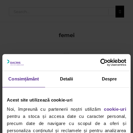
Search
for:
femei
mai 2026
Consimțământ
Detalii
Despre
ri
ți
Acest site utilizează cookie-uri
ă:
Noi, împreună cu partenerii noștri utilizăm
cookie-uri
s
pentru a stoca și accesa date cu caracter personal,
precum date de navigare cu scopul de a oferi și
Ce
personaliza conținutul și reclamele și pentru analizarea