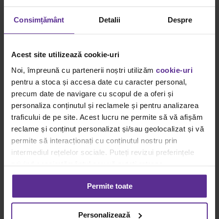
Importanța mesajelor Out of Office
Consimțământ
Detalii
Despre
Viziunea Dacris
Importanța mesajelor Out of Office
Acest site utilizează cookie-uri
By
Carmen Savu
|
22 iulie
|
Categories:
Viziunea Dacris
|
Tags:
Noi, împreună cu partenerii noștri utilizăm
cookie-uri
#ViațaLaBirou
,
Birou
,
Mail out of office
,
Out Of Office
|
pentru a stoca și accesa date cu caracter personal,
Cu toții avem nevoie de puțin timp liber. E dovedit
[...]
precum date de navigare cu scopul de a oferi și
Read More
personaliza conținutul și reclamele și pentru analizarea
0
traficului de pe site. Acest lucru ne permite să vă afișăm
reclame și conținut personalizat și/sau geolocalizat și vă
Termeni si conditii
permite să interacționați cu conținutul nostru prin
intermediul rețelelor sociale. Puteți revizui preferințele
Termeni si conditii
Politica de retur
privind consimțământul sau vă puteți retrage
Cum cumpar?
consimțământul oricând, făcând click pe linkul către
Permite toate
setările dvs. de cookie-uri.
Info utile
Pentru mai multe informații, vă rugăm să revizuiți politica
Personalizează