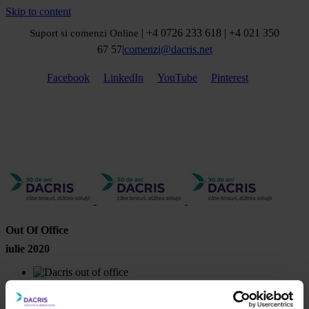
Skip to content
| +4 0726 233 618 | +4 021 350
Suport si comenzi Online
67 57
|
comenzi@dacris.net
Facebook
LinkedIn
YouTube
Pinterest
Out Of Office
iulie 2020
Importanța mesajelor Out of Office
Gallery