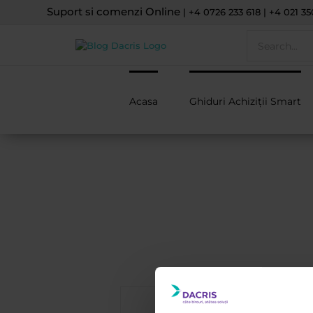
Skip
Suport si comenzi Online
| +4 0726 233 618 | +4 021 35
to
Search
content
for:
Acasa
Ghiduri Achiziții Smart