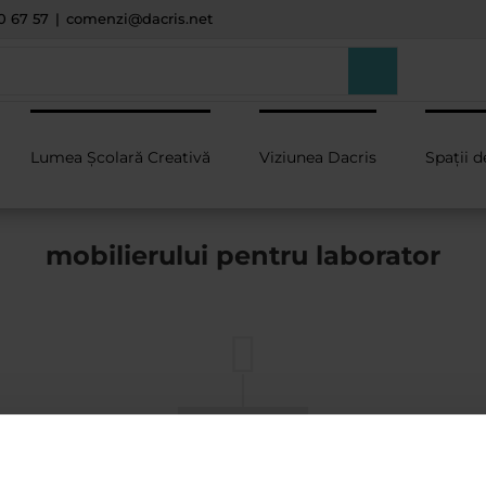
0 67 57
|
comenzi@dacris.net
Lumea Școlară Creativă
Viziunea Dacris
Spații d
mobilierului pentru laborator
aprilie 2025